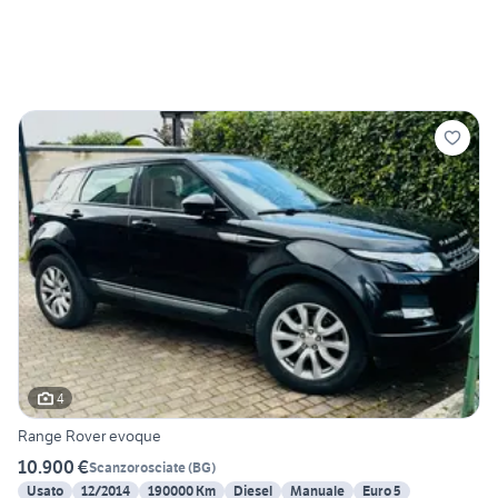
4
Range Rover evoque
10.900 €
Scanzorosciate
(
BG
)
Usato
12/2014
190000 Km
Diesel
Manuale
Euro 5