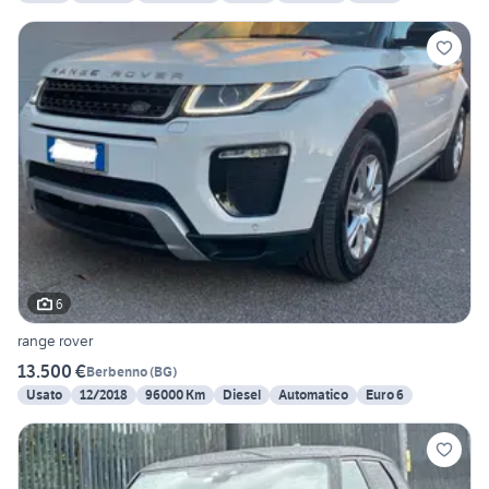
6
range rover
13.500 €
Berbenno
(
BG
)
Usato
12/2018
96000 Km
Diesel
Automatico
Euro 6