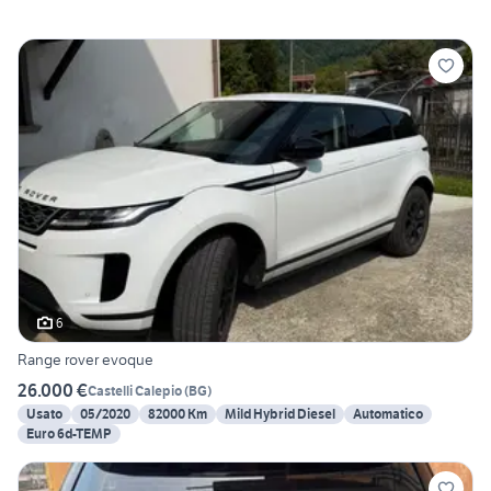
6
Range rover evoque
26.000 €
Castelli Calepio
(
BG
)
Usato
05/2020
82000 Km
Mild Hybrid Diesel
Automatico
Euro 6d-TEMP