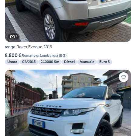
2
range Rover Evoque 2015
8.800 €
Romano di Lombardia
(
BG
)
Usato
02/2015
240000 Km
Diesel
Manuale
Euro 5