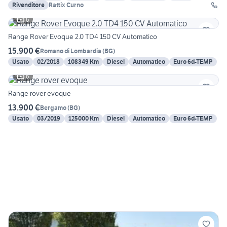
Rivenditore
Rattix Curno
6
Range Rover Evoque 2.0 TD4 150 CV Automatico
15.900 €
Romano di Lombardia
(
BG
)
Usato
02/2018
108349 Km
Diesel
Automatico
Euro 6d-TEMP
6
Range rover evoque
13.900 €
Bergamo
(
BG
)
Usato
03/2019
125000 Km
Diesel
Automatico
Euro 6d-TEMP