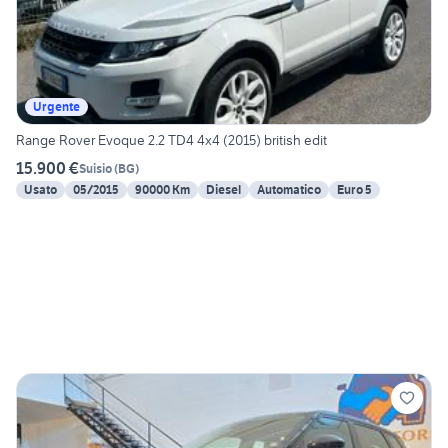
Urgente
Range Rover Evoque 2.2 TD4 4x4 (2015) british edit
15.900 €
Suisio
(
BG
)
Usato
05/2015
90000 Km
Diesel
Automatico
Euro 5