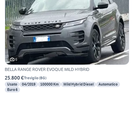
6
BELLA RANGE ROVER EVOQUE MILD HYBRID
25.800 €
Treviglio
(
BG
)
Usato
04/2019
100000 Km
Mild Hybrid Diesel
Automatico
Euro 6