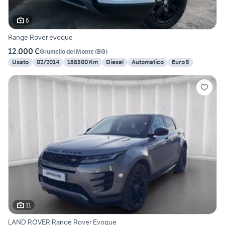
6
Range Rover evoque
12.000 €
Grumello del Monte
(
BG
)
Usato
02/2014
188500 Km
Diesel
Automatico
Euro 5
11
LAND ROVER Range Rover Evoque