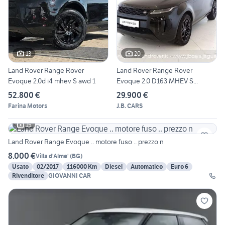
13
20
Land Rover Range Rover
Land Rover Range Rover
Evoque 2.0d i4 mhev S awd 1
Evoque 2.0 D163 MHEV S...
52.800 €
29.900 €
Farina Motors
J.B. CARS
15
Land Rover Range Evoque .. motore fuso .. prezzo n
8.000 €
Villa d'Alme'
(
BG
)
Usato
02/2017
116000 Km
Diesel
Automatico
Euro 6
Rivenditore
GIOVANNI CAR