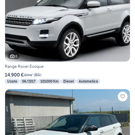
6
Range Rover Evoque
14.900 €
Alme'
(
BG
)
Usato
06/2017
101000 Km
Diesel
Automatico