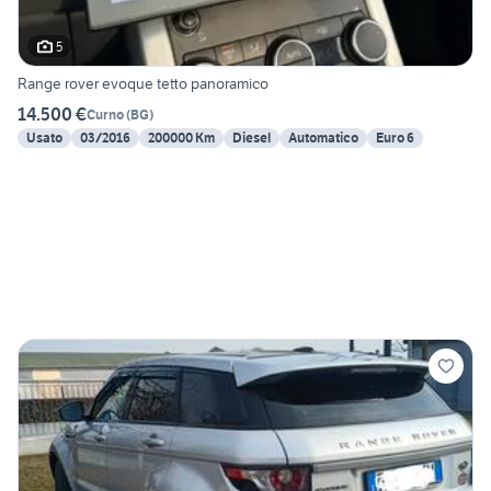
5
Range rover evoque tetto panoramico
14.500 €
Curno
(
BG
)
Usato
03/2016
200000 Km
Diesel
Automatico
Euro 6