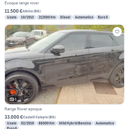
Evoque range rover
11.500 €
Albino
(
BG
)
Usato
10/2013
212000 Km
Diesel
Automatico
Euro 5
6
Range Rover epoque
33.000 €
Castelli Calepio
(
BG
)
Usato
02/2019
88000 Km
Mild Hybrid Benzina
Automatico
Euro 6