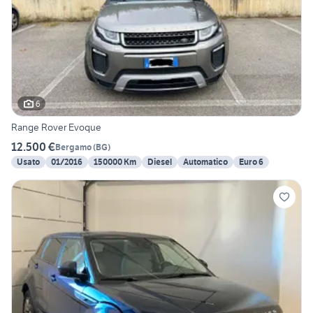
6
Range Rover Evoque
12.500 €
Bergamo
(
BG
)
Usato
01/2016
150000 Km
Diesel
Automatico
Euro 6