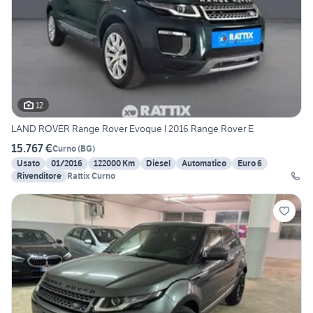
12
LAND ROVER Range Rover Evoque I 2016 Range Rover E
15.767 €
Curno
(
BG
)
Usato
01/2016
122000 Km
Diesel
Automatico
Euro 6
Rivenditore
Rattix Curno