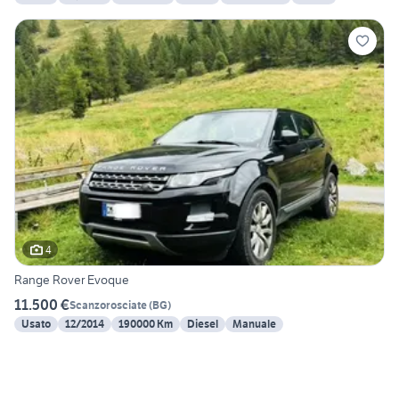
4
Range Rover Evoque
11.500 €
Scanzorosciate
(
BG
)
Usato
12/2014
190000 Km
Diesel
Manuale