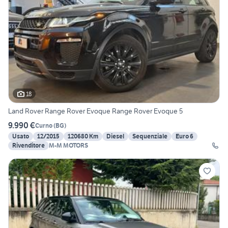
18
Land Rover Range Rover Evoque Range Rover Evoque 5
9.990 €
Curno
(
BG
)
Usato
12/2015
120680 Km
Diesel
Sequenziale
Euro 6
Rivenditore
M-M MOTORS