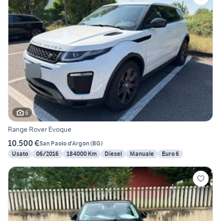
6
Range Rover Evoque
10.500 €
San Paolo d'Argon
(
BG
)
Usato
06/2016
184000 Km
Diesel
Manuale
Euro 6