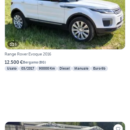
6
Range Rover Evoque 2016
12.500 €
Bergamo
(
BG
)
Usato
03/2017
90000 Km
Diesel
Manuale
Euro 6b