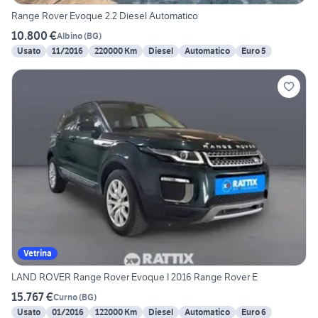
Range Rover Evoque 2.2 Diesel Automatico
10.800 €
Albino
(
BG
)
Usato
11/2016
220000 Km
Diesel
Automatico
Euro 5
Vetrina
LAND ROVER Range Rover Evoque I 2016 Range Rover E
15.767 €
Curno
(
BG
)
Usato
01/2016
122000 Km
Diesel
Automatico
Euro 6