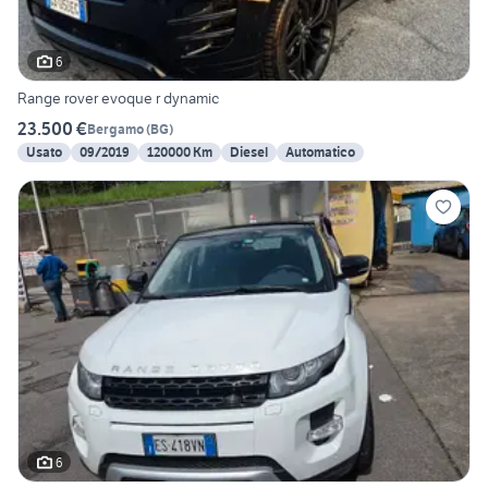
6
Range rover evoque r dynamic
23.500 €
Bergamo
(
BG
)
Usato
09/2019
120000 Km
Diesel
Automatico
6