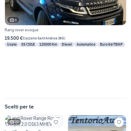
6
Rang rover evoque
19.500 €
Cazzano Sant'Andrea
(
BG
)
Usato
03/2018
120000 Km
Diesel
Automatico
Euro 6d-TEMP
Scelti per te
20