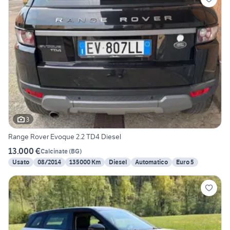
3
Range Rover Evoque 2.2 TD4 Diesel
13.000 €
Calcinate
(
BG
)
Usato
08/2014
135000 Km
Diesel
Automatico
Euro 5