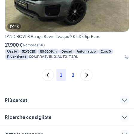
18
LAND ROVER Range Rover Evoque 2.0 eD4 5p. Pure
17.900 €
Nembro
(
BG
)
Usato
02/2019
89000 Km
Diesel
Automatico
Euro 6
Rivenditore
COMPRAEVENDIAUTO.IT SRL
1
2
Più cercati
Correlati
Richerche simili
Suggerimenti
Ricerche consigliate
range rover auto
rover a brescia e
range rover evoque
Milano
provincia
torino
accessori per range rover
range rover classic