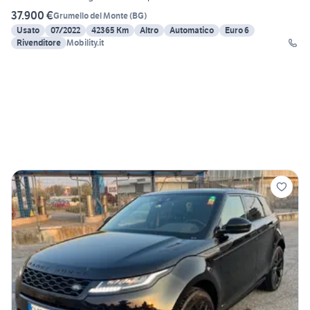
37.900 €
Grumello del Monte
(
BG
)
Usato
07/2022
42365 Km
Altro
Automatico
Euro 6
Rivenditore
Mobility.it