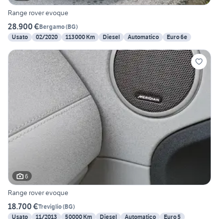
Range rover evoque
28.900 €
Bergamo
(
BG
)
Usato
02/2020
113000 Km
Diesel
Automatico
Euro 6e
6
Range rover evoque
18.700 €
Treviglio
(
BG
)
Usato
11/2013
50000 Km
Diesel
Automatico
Euro 5