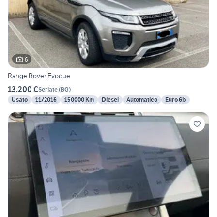
6
Range Rover Evoque
13.200 €
Seriate
(
BG
)
Usato
11/2016
150000 Km
Diesel
Automatico
Euro 6b