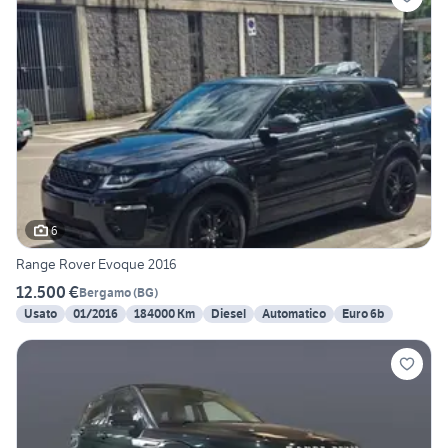
6
Range Rover Evoque 2016
12.500 €
Bergamo
(
BG
)
Usato
01/2016
184000 Km
Diesel
Automatico
Euro 6b