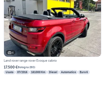
4
Land rover range rover Evoque cabrio
17.500 €
Bologna
(
BO
)
Usato
07/2016
161000 Km
Diesel
Automatico
Euro 6