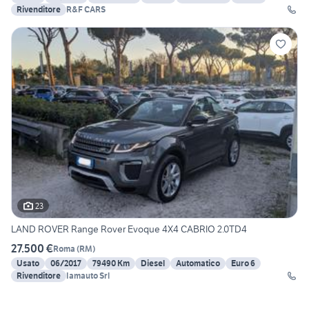
Rivenditore
R&F CARS
23
LAND ROVER Range Rover Evoque 4X4 CABRIO 2.0TD4
27.500 €
Roma
(
RM
)
Usato
06/2017
79490 Km
Diesel
Automatico
Euro 6
Rivenditore
Iamauto Srl