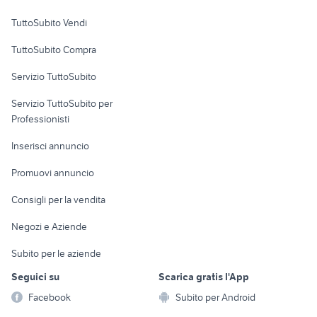
Case vacanza
TuttoSubito Vendi
Uffici e Locali
TuttoSubito Compra
commerciali
Servizio TuttoSubito
elettronica
per la casa e la
sports e hobby
Servizio TuttoSubito per
persona
Informatica
Animali
Professionisti
Arredamento e
Console e
Accessori per
Casalinghi
Inserisci annuncio
Videogiochi
animali
Elettrodomestici
Promuovi annuncio
Audio/Video
Musica e Film
Giardino e Fai da te
Consigli per la vendita
Fotografia
Libri e Riviste
Abbigliamento e
Negozi e Aziende
Telefonia
Strumenti Musicali
Accessori
Subito per le aziende
Sports
Tutto per i bambini
Seguici su
Scarica gratis l'App
Biciclette
Facebook
Subito per Android
Collezionismo