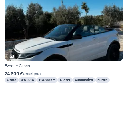
6
Evoque Cabrio
24.800 €
Ostuni
(
BR
)
Usato
09/2018
114200 Km
Diesel
Automatico
Euro 6