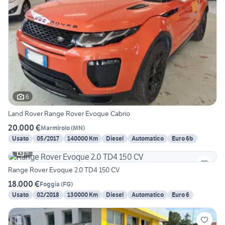
6
Land Rover Range Rover Evoque Cabrio
20.000 €
Marmirolo
(
MN
)
Usato
05/2017
140000 Km
Diesel
Automatico
Euro 6b
5
Range Rover Evoque 2.0 TD4 150 CV
18.000 €
Foggia
(
FG
)
Usato
02/2018
130000 Km
Diesel
Automatico
Euro 6