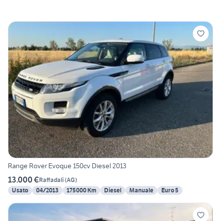
Range Rover Evoque 150cv Diesel 2013
13.000 €
Raffadali
(
AG
)
Usato
04/2013
175000 Km
Diesel
Manuale
Euro 5