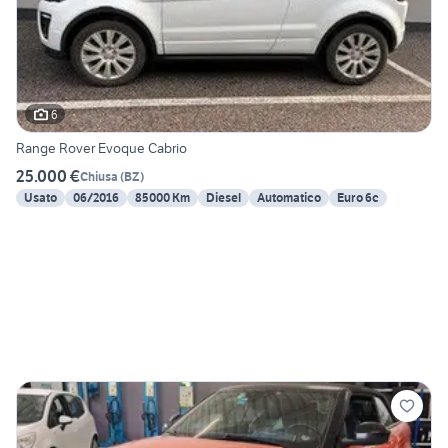
6
Range Rover Evoque Cabrio
25.000 €
Chiusa
(
BZ
)
Usato
06/2016
85000 Km
Diesel
Automatico
Euro 6c