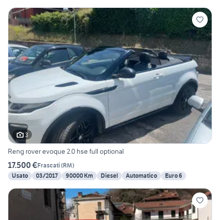
3
Reng rover evoque 2.0 hse full optional
17.500 €
Frascati
(
RM
)
Usato
03/2017
90000 Km
Diesel
Automatico
Euro 6