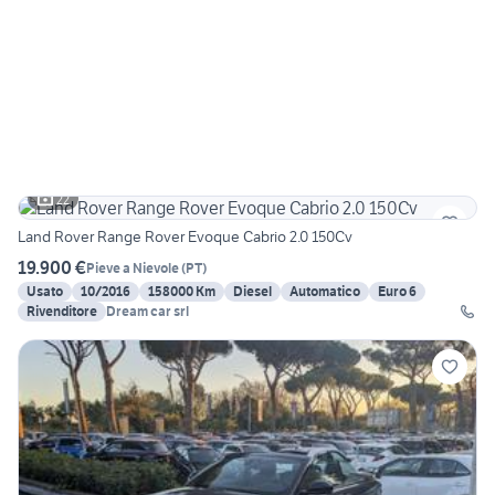
22
Land Rover Range Rover Evoque Cabrio 2.0 150Cv
19.900 €
Pieve a Nievole
(
PT
)
Usato
10/2016
158000 Km
Diesel
Automatico
Euro 6
Rivenditore
Dream car srl