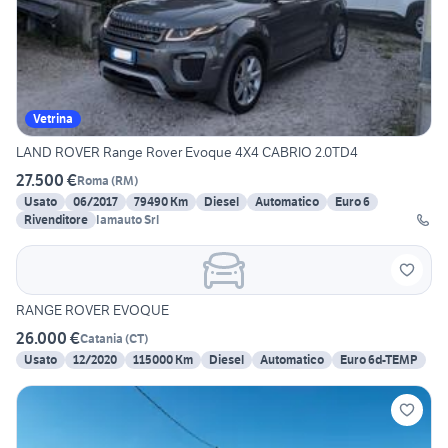
Vetrina
LAND ROVER Range Rover Evoque 4X4 CABRIO 2.0TD4
27.500 €
Roma
(
RM
)
Usato
06/2017
79490 Km
Diesel
Automatico
Euro 6
Rivenditore
Iamauto Srl
RANGE ROVER EVOQUE
26.000 €
Catania
(
CT
)
Usato
12/2020
115000 Km
Diesel
Automatico
Euro 6d-TEMP