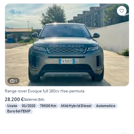
5
Range rover Evoque full 180cv Hse-permuta
28.200 €
Salerno
(
SA
)
Usato
01/2020
79500 Km
Mild Hybrid Diesel
Automatico
Euro 6d-TEMP