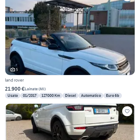
5
land rover
21.900 €
Lainate
(
MI
)
Usato
01/2017
127000 Km
Diesel
Automatico
Euro 6b