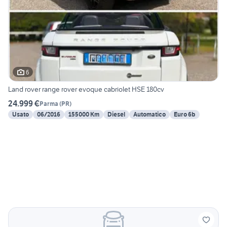
6
Land rover range rover evoque cabriolet HSE 180cv
24.999 €
Parma
(
PR
)
Usato
06/2016
155000 Km
Diesel
Automatico
Euro 6b