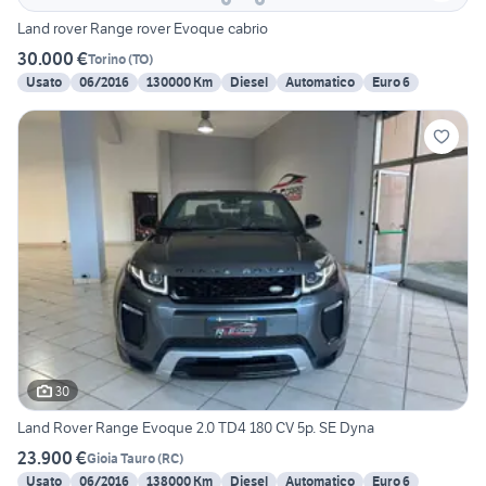
Land rover Range rover Evoque cabrio
30.000 €
Torino
(
TO
)
Usato
06/2016
130000 Km
Diesel
Automatico
Euro 6
30
Land Rover Range Evoque 2.0 TD4 180 CV 5p. SE Dyna
23.900 €
Gioia Tauro
(
RC
)
Usato
06/2016
138000 Km
Diesel
Automatico
Euro 6