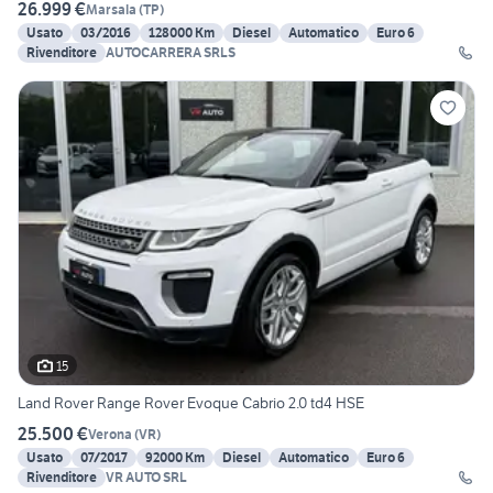
26.999 €
Marsala
(
TP
)
Usato
03/2016
128000 Km
Diesel
Automatico
Euro 6
Rivenditore
AUTOCARRERA SRLS
15
Land Rover Range Rover Evoque Cabrio 2.0 td4 HSE
25.500 €
Verona
(
VR
)
Usato
07/2017
92000 Km
Diesel
Automatico
Euro 6
Rivenditore
VR AUTO SRL