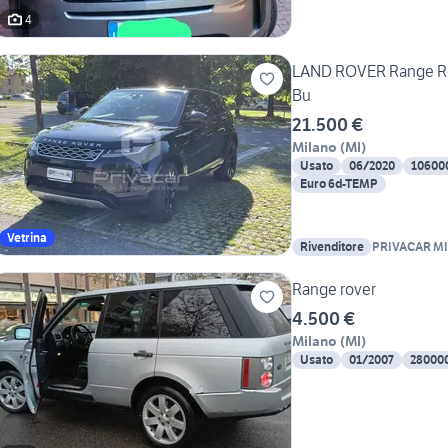
4
LAND ROVER Range Ro
Bu
21.500 €
Milano
(
MI
)
Usato
06/2020
10600
Euro 6d-TEMP
Vetrina
Rivenditore
PRIVACAR MI
Range rover
4.500 €
Milano
(
MI
)
Usato
01/2007
28000