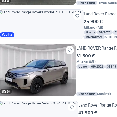
18
Rivenditore
Tomasi Auto sr
Land Rover Range 
25.900 €
Milano
(
MI
)
Usato
01/2020
5
Vetrina
Rivenditore
SPOTIC
&YOU M
LAND ROVER Range R
31.800 €
Milano
(
MI
)
Usato
06/2022
33843
20
Rivenditore
Mobility.it
Land Rover Range Rove
41.500 €