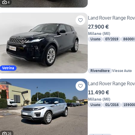
4
Land Rover Range Rove
27.900 €
Milano
(
MI
)
Usato
07/2019
86000
Vetrina
Rivenditore
Viesse Auto
Land Rover Range Rove
11.490 €
Milano
(
MI
)
Usato
01/2016
15900
26