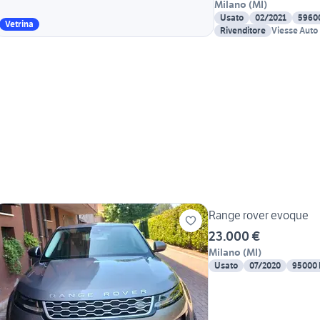
Milano
(
MI
)
Usato
02/2021
5960
Vetrina
Rivenditore
Viesse Auto
Range rover evoque
23.000 €
Milano
(
MI
)
Usato
07/2020
95000