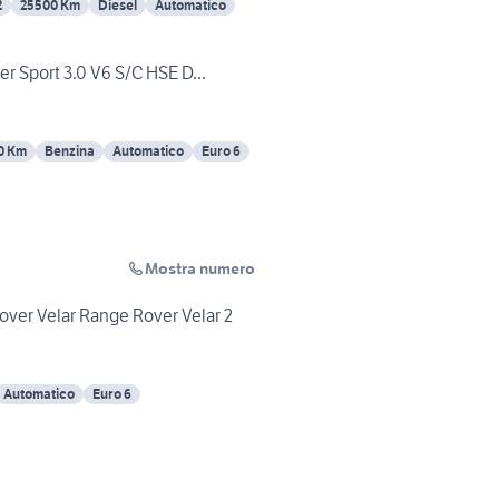
2
25500 Km
Diesel
Automatico
r Sport 3.0 V6 S/C HSE D...
0 Km
Benzina
Automatico
Euro 6
Mostra numero
er Velar Range Rover Velar 2
Automatico
Euro 6