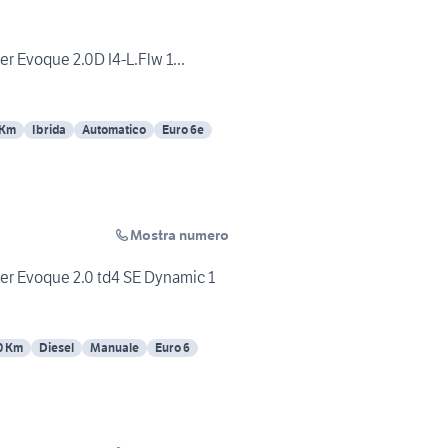
r Evoque 2.0D I4-L.Flw 1...
 Km
Ibrida
Automatico
Euro 6e
Mostra numero
r Evoque 2.0 td4 SE Dynamic 1
0 Km
Diesel
Manuale
Euro 6