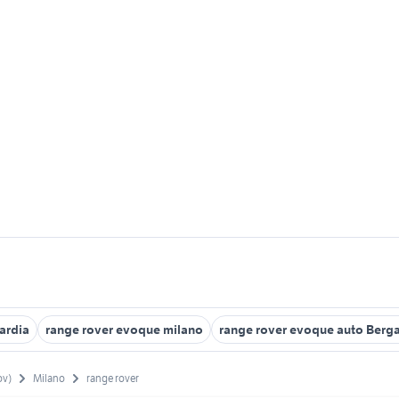
ardia
range rover evoque milano
range rover evoque auto Berg
ov)
Milano
range rover