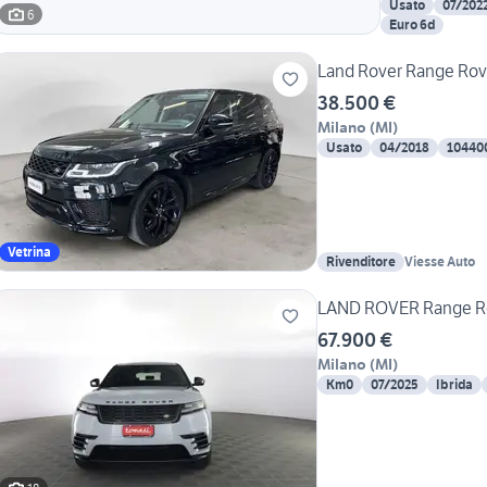
Usato
07/202
6
Euro 6d
Land Rover Range Rove
38.500 €
Milano
(
MI
)
Usato
04/2018
10440
Vetrina
Rivenditore
Viesse Auto
LAND ROVER Range Rov
67.900 €
Milano
(
MI
)
Km0
07/2025
Ibrida