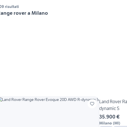
09 risultati
ange rover a Milano
Land Rover R
dynamic S
35.900 €
Milano
(
MI
)