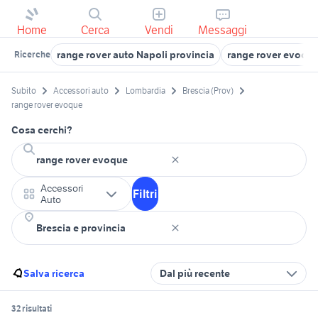
Home
Cerca
Vendi
Messaggi
range rover auto Napoli provincia
range rover evoqu
Ricerche
Subito
Accessori auto
Lombardia
Brescia (Prov)
range rover evoque
Cosa cerchi?
Accessori
Filtri
Auto
Salva ricerca
Dal più recente
32 risultati