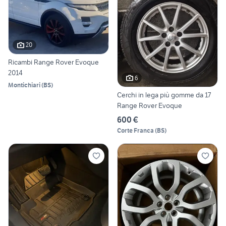
20
Ricambi Range Rover Evoque
2014
6
Montichiari
(
BS
)
Cerchi in lega più gomme da 17
Range Rover Evoque
600 €
Corte Franca
(
BS
)