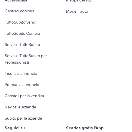
Accessibilità
Mappa del sito
Loft, mansarde e
Veicoli commerciali
altro
Gestisci cookies
Modelli auto
Case vacanza
TuttoSubito Vendi
Uffici e Locali
TuttoSubito Compra
commerciali
Servizio TuttoSubito
elettronica
per la casa e la
sports e hobby
Servizio TuttoSubito per
persona
Informatica
Animali
Professionisti
Arredamento e
Console e
Accessori per
Casalinghi
Inserisci annuncio
Videogiochi
animali
Elettrodomestici
Promuovi annuncio
Audio/Video
Musica e Film
Giardino e Fai da te
Consigli per la vendita
Fotografia
Libri e Riviste
Abbigliamento e
Negozi e Aziende
Telefonia
Strumenti Musicali
Accessori
Subito per le aziende
Sports
Tutto per i bambini
Seguici su
Scarica gratis l'App