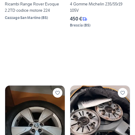
Ricambi Range Rover Evoque
4 Gomme Michelin 235/55r19
2.2TD codice motore 224
105V
Cazzago San Martino
(
BS
)
450 €
Brescia
(
BS
)