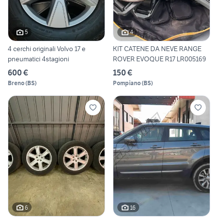
5
4
4 cerchi originali Volvo 17 e
KIT CATENE DA NEVE RANGE
pneumatici 4stagioni
ROVER EVOQUE R17 LR005169
600 €
150 €
Breno
(
BS
)
Pompiano
(
BS
)
6
16