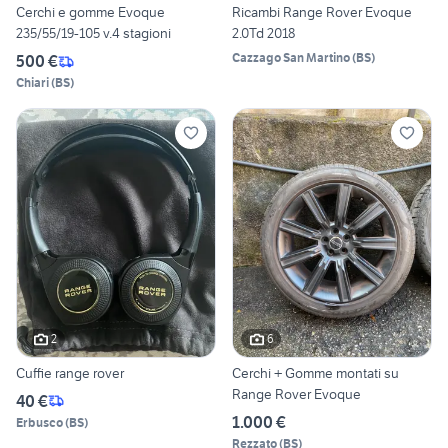
Cerchi e gomme Evoque
Ricambi Range Rover Evoque
235/55/19-105 v.4 stagioni
2.0Td 2018
Cazzago San Martino
(
BS
)
500 €
Chiari
(
BS
)
2
6
Cuffie range rover
Cerchi + Gomme montati su
Range Rover Evoque
40 €
1.000 €
Erbusco
(
BS
)
Rezzato
(
BS
)