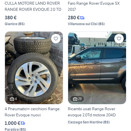
CULLA MOTORE LAND ROVER
Faro Range Rover Evoque SX
RANGE ROVER EVOQUE 2.0 TD
2017
380 €
280 €
Gianico
(
BS
)
Villanuova sul Clisi
(
BS
)
4
29
4 Pneumatici+ cerchioni Range
Ricambi usati Range Rover
Rover Evoque nuovi
evoque 2.0Td motore 204D
Cazzago San Martino
(
BS
)
1.000 €
Paratico
(
BS
)