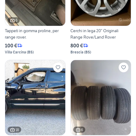
6
Tappeti in gomma proline, per
Cerchi in lega 20” Originali
range rover.
Range Rove/Land Rover
100 €
800 €
Villa Carcina
(
BS
)
Brescia
(
BS
)
18
6