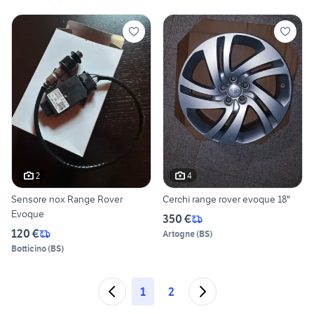
2
4
Sensore nox Range Rover
Cerchi range rover evoque 18"
Evoque
350 €
120 €
Artogne
(
BS
)
Botticino
(
BS
)
1
2