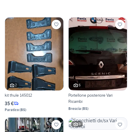
2
6
kit thule 145012
Portellone posteriore Vari
Ricambi
35 €
Brescia
(
BS
)
Paratico
(
BS
)
3