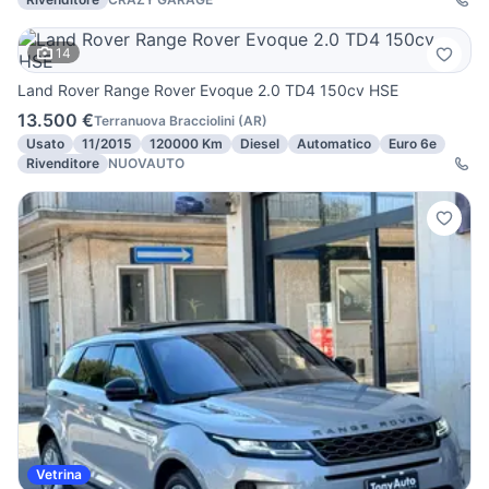
14
Land Rover Range Rover Evoque 2.0 TD4 150cv HSE
13.500 €
Terranuova Bracciolini
(
AR
)
Usato
11/2015
120000 Km
Diesel
Automatico
Euro 6e
Rivenditore
NUOVAUTO
Vetrina