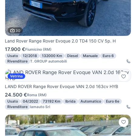
30
Land Rover Range Rover Evoque 2.0 TD4 150 CV 5p. H
17.900 €
Fiumicino
(
RM
)
Usato
12/2018
132000 Km
Diesel
Manuale
Euro 6
Rivenditore
T. GROUP automobili
Vetrina
LAND ROVER Range Rover Evoque VAN 2.0d 163cv HYB
24.500 €
Roma
(
RM
)
Usato
04/2022
73192 Km
Ibrida
Automatico
Euro 6e
Rivenditore
Iamauto Srl