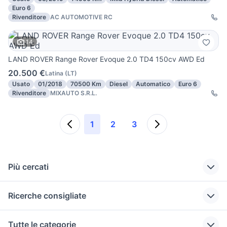
Euro 6
Rivenditore
AC AUTOMOTIVE RC
14
LAND ROVER Range Rover Evoque 2.0 TD4 150cv AWD Ed
20.500 €
Latina
(
LT
)
Usato
01/2018
70500 Km
Diesel
Automatico
Euro 6
Rivenditore
MIXAUTO S.R.L.
1
2
3
Più cercati
Correlati
Richerche simili
Suggerimenti
Ricerche consigliate
range rover usato
evoque range
auto land range
lombardia
rover evoque
suzuki jimny diesel
lancia lybra
accessori per
Tutte le categorie
Calabria
land rover
range rover