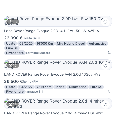
13
Land Rover Range Evoque 2.0D I4-L.Flw 150 CV AWD A
22.990 €
Licata
(
AG
)
Usato
05/2020
98000 Km
Mild Hybrid Diesel
Automatico
Euro 6e
Rivenditore
Terminal Motors
13
LAND ROVER Range Rover Evoque VAN 2.0d 163cv HYB
26.500 €
Roma
(
RM
)
Usato
04/2022
73192 Km
Ibrida
Automatico
Euro 6e
Rivenditore
Iamauto Srl
18
LAND ROVER Range Rover Evoque 2.0d i4 mhev HSE awd