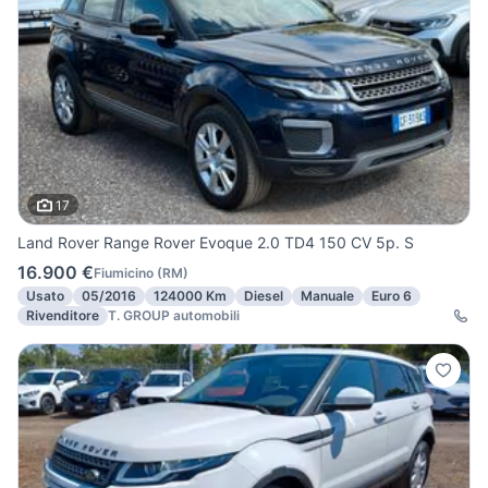
17
Land Rover Range Rover Evoque 2.0 TD4 150 CV 5p. S
16.900 €
Fiumicino
(
RM
)
Usato
05/2016
124000 Km
Diesel
Manuale
Euro 6
Rivenditore
T. GROUP automobili