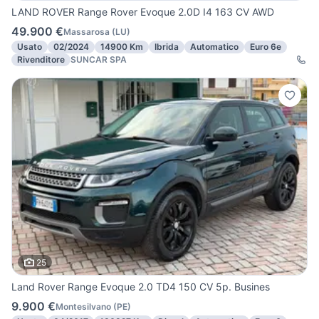
LAND ROVER Range Rover Evoque 2.0D I4 163 CV AWD
49.900 €
Massarosa
(
LU
)
Usato
02/2024
14900 Km
Ibrida
Automatico
Euro 6e
Rivenditore
SUNCAR SPA
25
Land Rover Range Evoque 2.0 TD4 150 CV 5p. Busines
9.900 €
Montesilvano
(
PE
)