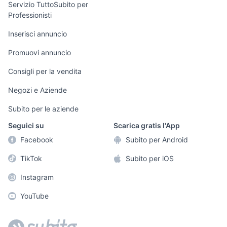
Servizio TuttoSubito per
persona
Professionisti
Informatica
Animali
Arredamento e
Inserisci annuncio
Console e
Accessori per
Casalinghi
Videogiochi
animali
Promuovi annuncio
Elettrodomestici
Audio/Video
Musica e Film
Consigli per la vendita
Giardino e Fai da
Fotografia
Libri e Riviste
te
Negozi e Aziende
Telefonia
Strumenti Musicali
Abbigliamento e
Subito per le aziende
Accessori
Sports
Seguici su
Scarica gratis l'App
Tutto per i bambini
Facebook
Subito per Android
Biciclette
TikTok
Subito per iOS
Collezionismo
Instagram
YouTube