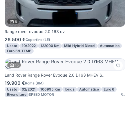
6
Range rover evoque 2.0 163 cv
26.500 €
Copertino
(
LE
)
Usato
10/2022
122000 Km
Mild Hybrid Diesel
Automatico
Euro 6d-TEMP
15
Land Rover Range Rover Evoque 2.0 D163 MHEV S...
19.900 €
Roma
(
RM
)
Usato
02/2021
106995 Km
Ibrida
Automatico
Euro 6
Rivenditore
SPEED MOTOR