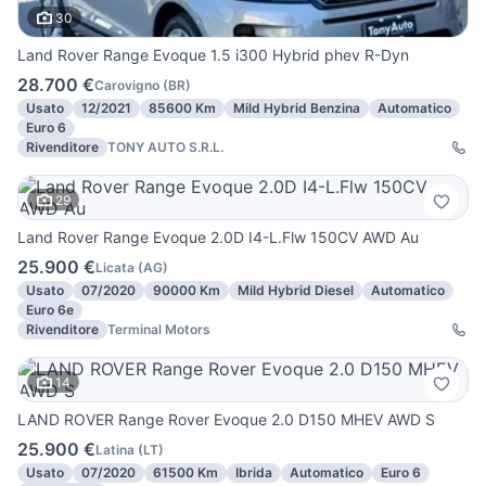
30
Land Rover Range Evoque 1.5 i300 Hybrid phev R-Dyn
28.700 €
Carovigno
(
BR
)
Usato
12/2021
85600 Km
Mild Hybrid Benzina
Automatico
Euro 6
Rivenditore
TONY AUTO S.R.L.
29
Land Rover Range Evoque 2.0D I4-L.Flw 150CV AWD Au
25.900 €
Licata
(
AG
)
Usato
07/2020
90000 Km
Mild Hybrid Diesel
Automatico
Euro 6e
Rivenditore
Terminal Motors
14
LAND ROVER Range Rover Evoque 2.0 D150 MHEV AWD S
25.900 €
Latina
(
LT
)
Usato
07/2020
61500 Km
Ibrida
Automatico
Euro 6