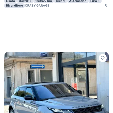
Usato
04/2017
180827 Km
Diesel
Automatico
Euro 6
Rivenditore
CRAZY GARAGE