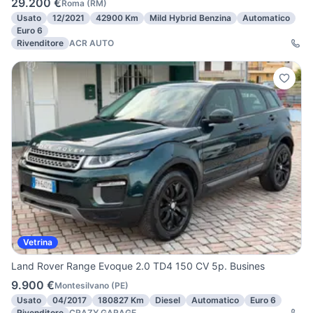
29.200 €
Roma
(
RM
)
Usato
12/2021
42900 Km
Mild Hybrid Benzina
Automatico
Euro 6
Rivenditore
ACR AUTO
Vetrina
Land Rover Range Evoque 2.0 TD4 150 CV 5p. Busines
9.900 €
Montesilvano
(
PE
)
Usato
04/2017
180827 Km
Diesel
Automatico
Euro 6
Rivenditore
CRAZY GARAGE