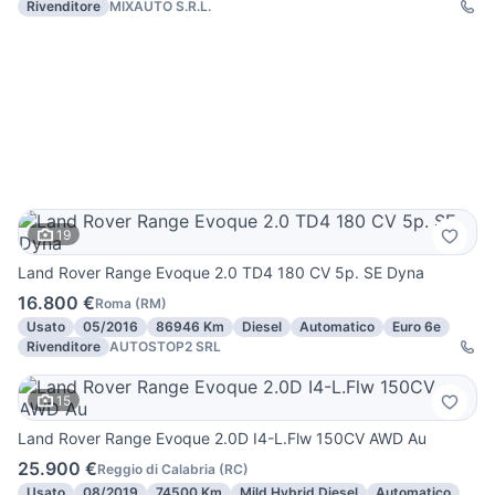
Rivenditore
MIXAUTO S.R.L.
19
Land Rover Range Evoque 2.0 TD4 180 CV 5p. SE Dyna
16.800 €
Roma
(
RM
)
Usato
05/2016
86946 Km
Diesel
Automatico
Euro 6e
Rivenditore
AUTOSTOP2 SRL
15
Land Rover Range Evoque 2.0D I4-L.Flw 150CV AWD Au
25.900 €
Reggio di Calabria
(
RC
)
Usato
08/2019
74500 Km
Mild Hybrid Diesel
Automatico