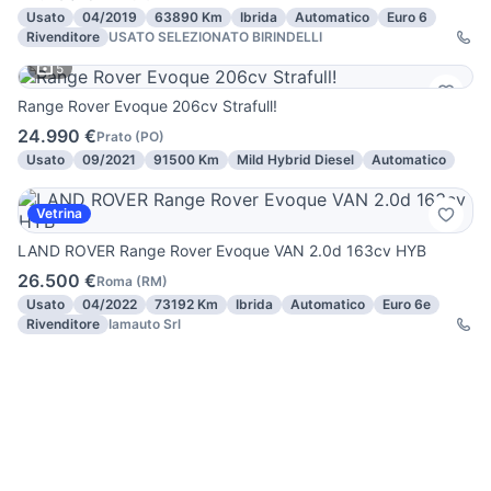
Usato
04/2019
63890 Km
Ibrida
Automatico
Euro 6
Rivenditore
USATO SELEZIONATO BIRINDELLI
5
Range Rover Evoque 206cv Strafull!
24.990 €
Prato
(
PO
)
Usato
09/2021
91500 Km
Mild Hybrid Diesel
Automatico
Vetrina
LAND ROVER Range Rover Evoque VAN 2.0d 163cv HYB
26.500 €
Roma
(
RM
)
Usato
04/2022
73192 Km
Ibrida
Automatico
Euro 6e
Rivenditore
Iamauto Srl