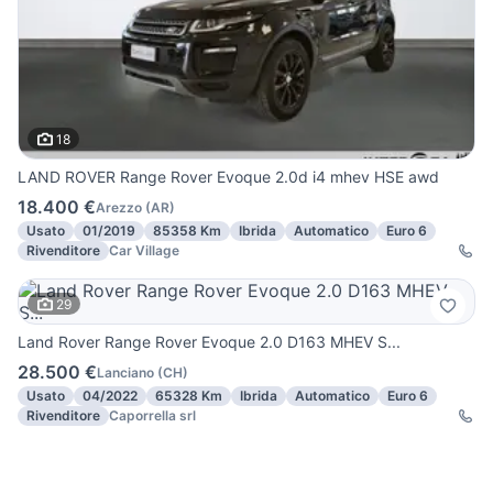
18
LAND ROVER Range Rover Evoque 2.0d i4 mhev HSE awd
18.400 €
Arezzo
(
AR
)
Usato
01/2019
85358 Km
Ibrida
Automatico
Euro 6
Rivenditore
Car Village
29
Land Rover Range Rover Evoque 2.0 D163 MHEV S...
28.500 €
Lanciano
(
CH
)
Usato
04/2022
65328 Km
Ibrida
Automatico
Euro 6
Rivenditore
Caporrella srl