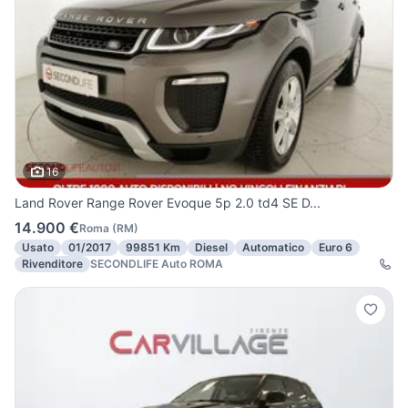
16
Land Rover Range Rover Evoque 5p 2.0 td4 SE D...
14.900 €
Roma
(
RM
)
Usato
01/2017
99851 Km
Diesel
Automatico
Euro 6
Rivenditore
SECONDLIFE Auto ROMA