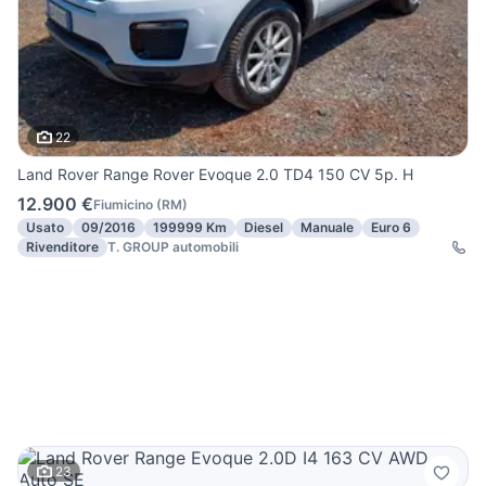
22
Land Rover Range Rover Evoque 2.0 TD4 150 CV 5p. H
12.900 €
Fiumicino
(
RM
)
Usato
09/2016
199999 Km
Diesel
Manuale
Euro 6
Rivenditore
T. GROUP automobili
23