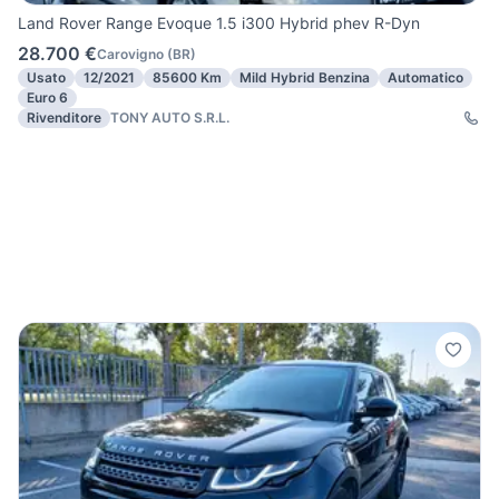
Land Rover Range Evoque 1.5 i300 Hybrid phev R-Dyn
28.700 €
Carovigno
(
BR
)
Usato
12/2021
85600 Km
Mild Hybrid Benzina
Automatico
Euro 6
Rivenditore
TONY AUTO S.R.L.