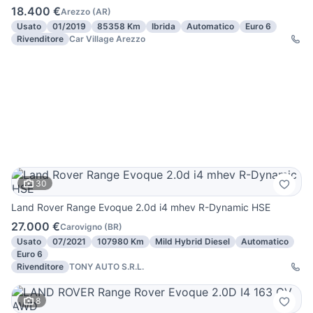
18.400 €
Arezzo
(
AR
)
Usato
01/2019
85358 Km
Ibrida
Automatico
Euro 6
Rivenditore
Car Village Arezzo
30
Land Rover Range Evoque 2.0d i4 mhev R-Dynamic HSE
27.000 €
Carovigno
(
BR
)
Usato
07/2021
107980 Km
Mild Hybrid Diesel
Automatico
Euro 6
Rivenditore
TONY AUTO S.R.L.
8