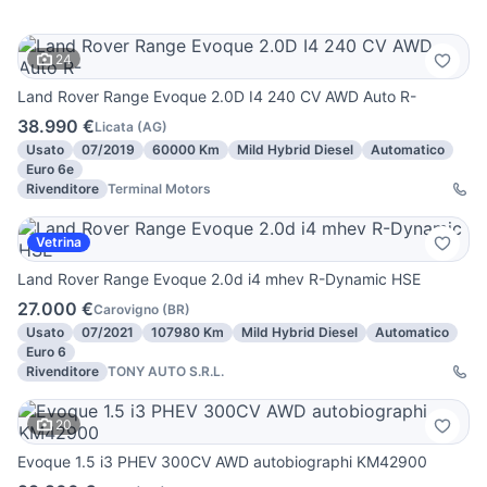
24
Land Rover Range Evoque 2.0D I4 240 CV AWD Auto R-
38.990 €
Licata
(
AG
)
Usato
07/2019
60000 Km
Mild Hybrid Diesel
Automatico
Euro 6e
Rivenditore
Terminal Motors
Vetrina
Land Rover Range Evoque 2.0d i4 mhev R-Dynamic HSE
27.000 €
Carovigno
(
BR
)
Usato
07/2021
107980 Km
Mild Hybrid Diesel
Automatico
Euro 6
Rivenditore
TONY AUTO S.R.L.
20
Evoque 1.5 i3 PHEV 300CV AWD autobiographi KM42900