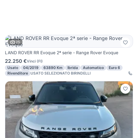
25
LAND ROVER RR Evoque 2ª serie - Range Rover Evoque
22.250 €
Vinci
(
FI
)
Usato
04/2019
63890 Km
Ibrida
Automatico
Euro 6
Rivenditore
USATO SELEZIONATO BIRINDELLI