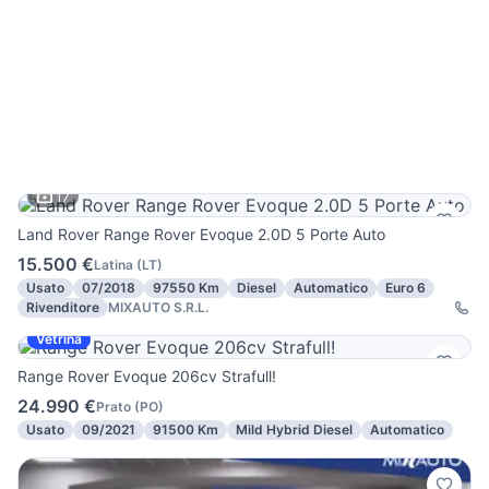
17
Land Rover Range Rover Evoque 2.0D 5 Porte Auto
15.500 €
Latina
(
LT
)
Usato
07/2018
97550 Km
Diesel
Automatico
Euro 6
Rivenditore
MIXAUTO S.R.L.
Vetrina
Range Rover Evoque 206cv Strafull!
24.990 €
Prato
(
PO
)
Usato
09/2021
91500 Km
Mild Hybrid Diesel
Automatico