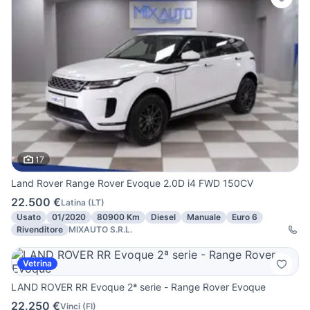
17
Land Rover Range Rover Evoque 2.0D i4 FWD 150CV
22.500 €
Latina
(
LT
)
Usato
01/2020
80900 Km
Diesel
Manuale
Euro 6
Rivenditore
MIXAUTO S.R.L.
Vetrina
LAND ROVER RR Evoque 2ª serie - Range Rover Evoque
22.250 €
Vinci
(
FI
)