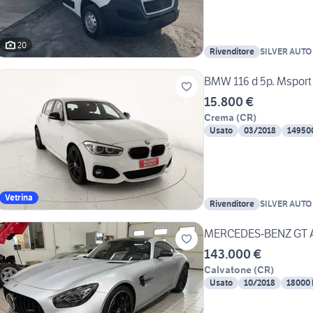
20
Rivenditore
SILVER AUTO
BMW 116 d 5p. Msport
15.800 €
Crema
(
CR
)
Usato
03/2018
14950
Vetrina
Rivenditore
SILVER AUTO
MERCEDES-BENZ GT 
143.000 €
Calvatone
(
CR
)
Usato
10/2018
18000