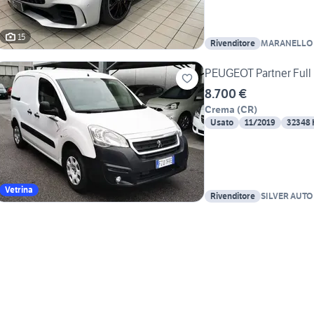
15
Rivenditore
MARANELLO 
PEUGEOT Partner Full 
8.700 €
Crema
(
CR
)
Usato
11/2019
32348
Vetrina
Rivenditore
SILVER AUTO