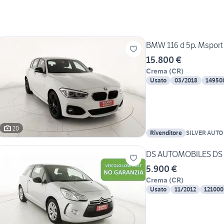
BMW 116 d 5p. Msport
15.800 €
Crema
(
CR
)
Usato
03/2018
14950
20
Rivenditore
SILVER AUTO
DS AUTOMOBILES DS 3 
5.900 €
Crema
(
CR
)
Usato
11/2012
121000