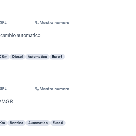
Mostra numero
 SRL
 cambio automatico
0 Km
Diesel
Automatico
Euro 6
Mostra numero
 SRL
AMG R
 Km
Benzina
Automatico
Euro 6