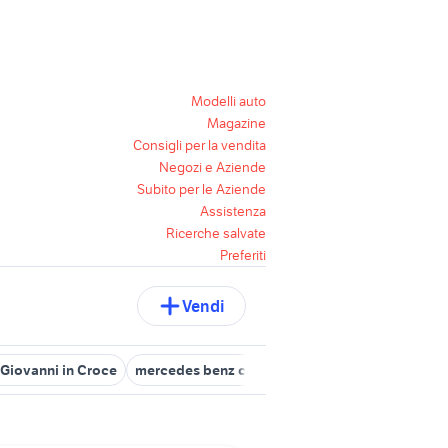
Modelli auto
Magazine
Consigli per la vendita
Negozi e Aziende
Subito per le Aziende
Assistenza
Ricerche salvate
Preferiti
Vendi
 Giovanni in Croce
mercedes benz cremona e provincia
nissan 