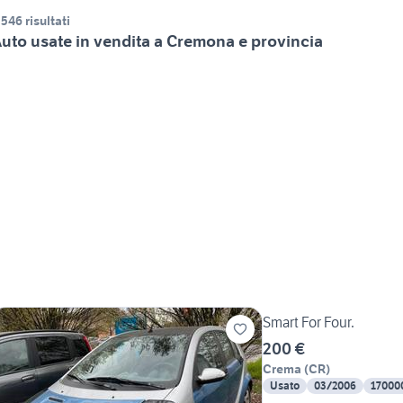
.546 risultati
uto usate in vendita a Cremona e provincia
Smart For Four.
200 €
Crema
(
CR
)
Usato
03/2006
17000