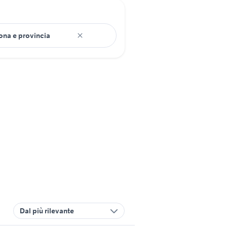
Dal più rilevante