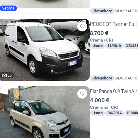
Vetrina
Rivenditore
SILVER AUTO
PEUGEOT Partner Full 
8.700 €
Crema
(
CR
)
Usato
11/2019
32348
20
Rivenditore
SILVER AUTO
Fiat Panda 0.9 TwinAir
4.000 €
Cremona
(
CR
)
Usato
04/2014
19000