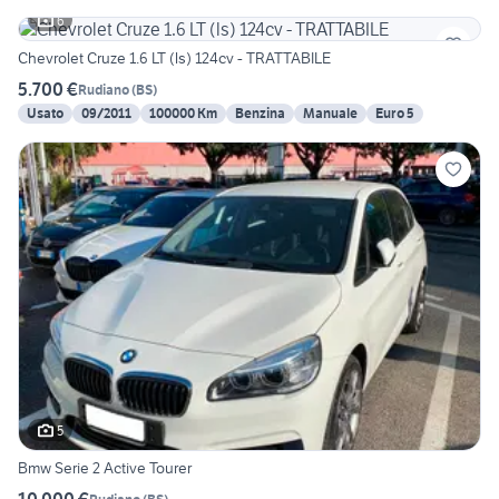
6
Chevrolet Cruze 1.6 LT (ls) 124cv - TRATTABILE
5.700 €
Rudiano
(
BS
)
Usato
09/2011
100000 Km
Benzina
Manuale
Euro 5
5
Bmw Serie 2 Active Tourer