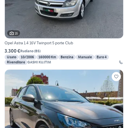
16
Opel Astra 1.4 16V Twinport 5 porte Club
3.300 €
Rudiano
(
BS
)
Usato
10/2006
160000 Km
Benzina
Manuale
Euro 4
Rivenditore
GASHI KUJTIM