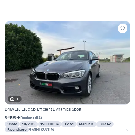
20
Bmw 116 116d 5p. Efficient Dynamics Sport
9.999 €
Rudiano
(
BS
)
Usato
10/2015
150000 Km
Diesel
Manuale
Euro 6e
Rivenditore
GASHI KUJTIM