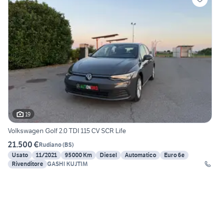
19
Volkswagen Golf 2.0 TDI 115 CV SCR Life
21.500 €
Rudiano
(
BS
)
Usato
11/2021
95000 Km
Diesel
Automatico
Euro 6e
Rivenditore
GASHI KUJTIM