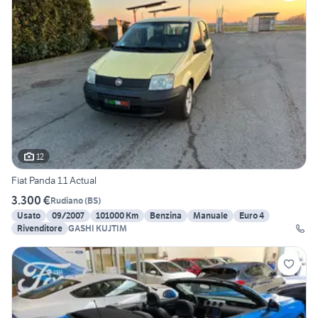
12
Fiat Panda 1.1 Actual
3.300 €
Rudiano
(
BS
)
Usato
09/2007
101000 Km
Benzina
Manuale
Euro 4
Rivenditore
GASHI KUJTIM