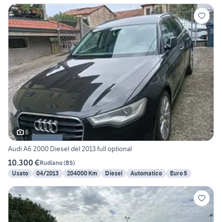
6
Audi A6 2000 Diesel del 2013 full optional
10.300 €
Rudiano
(
BS
)
Usato
04/2013
204000 Km
Diesel
Automatico
Euro 5