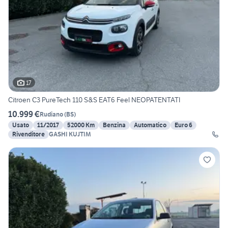
17
Citroen C3 PureTech 110 S&S EAT6 Feel NEOPATENTATI
10.999 €
Rudiano
(
BS
)
Usato
11/2017
52000 Km
Benzina
Automatico
Euro 6
Rivenditore
GASHI KUJTIM