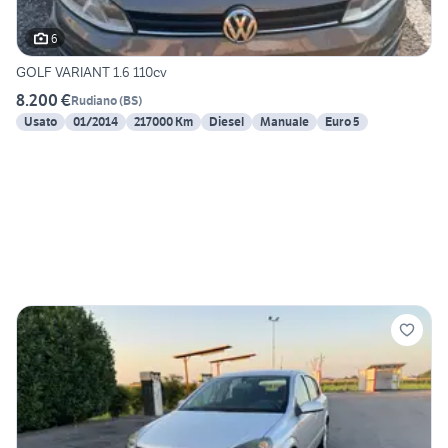
6
GOLF VARIANT 1.6 110cv
8.200 €
Rudiano
(
BS
)
Usato
01/2014
217000 Km
Diesel
Manuale
Euro 5