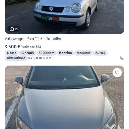
15
Volkswagen Polo 1.2 5p. Trendline
3.500 €
Rudiano
(
BS
)
Usato
12/2005
89000 Km
Benzina
Manuale
Euro 4
Rivenditore
GASHI KUJTIM