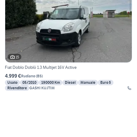
15
Fiat Doblo Doblò 1.3 Multijet 16V Active
4.999 €
Rudiano
(
BS
)
Usato
05/2010
190000 Km
Diesel
Manuale
Euro 5
Rivenditore
GASHI KUJTIM