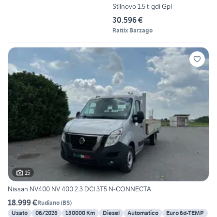
Stilnovo 1.5 t-gdi Gpl
30.596 €
Rattix Barzago
15
Nissan NV400 NV 400 2.3 DCI 3T5 N-CONNECTA
18.999 €
Rudiano
(
BS
)
Usato
06/2026
150000 Km
Diesel
Automatico
Euro 6d-TEMP