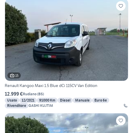
15
Renault Kangoo Maxi 1.5 Blue dCi 115CV Van Edition
12.999 €
Rudiano
(
BS
)
Usato
12/2021
91000 Km
Diesel
Manuale
Euro 6e
Rivenditore
GASHI KUJTIM