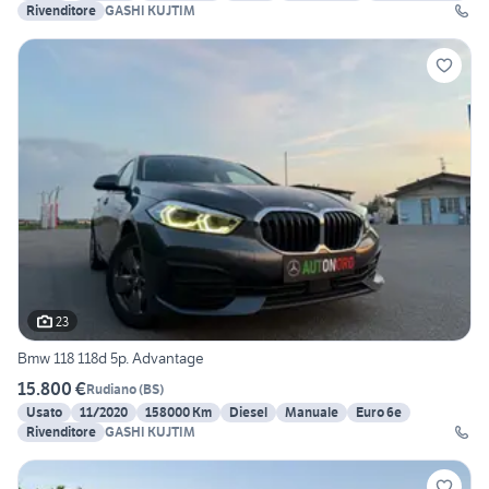
Rivenditore
GASHI KUJTIM
23
Bmw 118 118d 5p. Advantage
15.800 €
Rudiano
(
BS
)
Usato
11/2020
158000 Km
Diesel
Manuale
Euro 6e
Rivenditore
GASHI KUJTIM