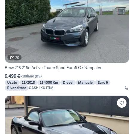
20
Bmw 216 216d Active Tourer Sport Euro6 Ok Neopaten
9.499 €
Rudiano
(
BS
)
Usato
11/2018
184000 Km
Diesel
Manuale
Euro 6
Rivenditore
GASHI KUJTIM