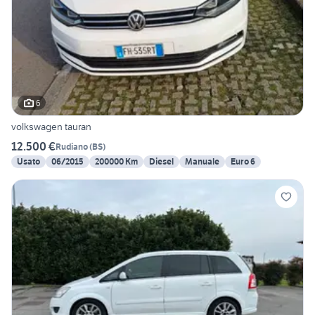
6
volkswagen tauran
12.500 €
Rudiano
(
BS
)
Usato
06/2015
200000 Km
Diesel
Manuale
Euro 6