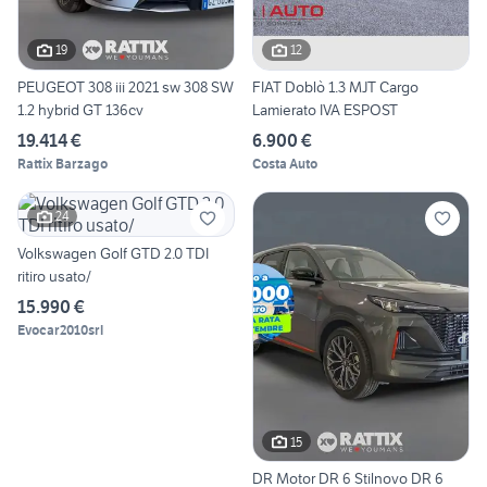
19
12
PEUGEOT 308 iii 2021 sw 308 SW
FIAT Doblò 1.3 MJT Cargo
1.2 hybrid GT 136cv
Lamierato IVA ESPOST
19.414 €
6.900 €
Rattix Barzago
Costa Auto
24
Volkswagen Golf GTD 2.0 TDI
ritiro usato/
15.990 €
Evocar2010srl
15
DR Motor DR 6 Stilnovo DR 6