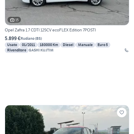
15
Opel Zafira 1.7 CDTI 125CV ecoFLEX Edition 7POSTI
5.899 €
Rudiano
(
BS
)
Usato
01/2011
180000 Km
Diesel
Manuale
Euro 5
Rivenditore
GASHI KUJTIM