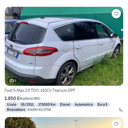
6
Ford S-Max 2.0 TDCi 140CV Titanium DPF
1.850 €
Rudiano
(
BS
)
Usato
05/2011
170000 Km
Diesel
Automatico
Euro 5
Rivenditore
GASHI KUJTIM