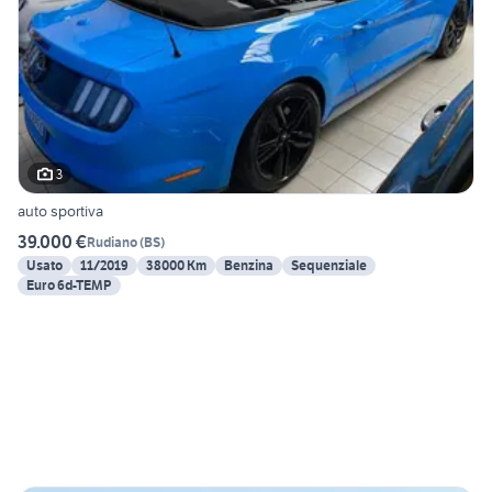
3
auto sportiva
39.000 €
Rudiano
(
BS
)
Usato
11/2019
38000 Km
Benzina
Sequenziale
Euro 6d-TEMP