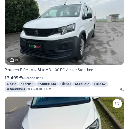
19
Peugeot Rifter Mix BlueHDi 100 PC Active Standard
13.499 €
Rudiano
(
BS
)
Usato
11/2019
150000 Km
Diesel
Manuale
Euro 6e
Rivenditore
GASHI KUJTIM