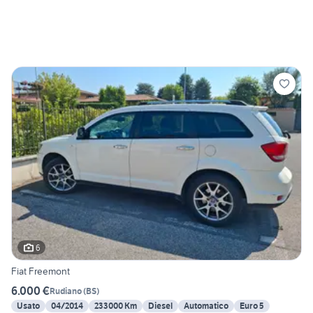
6
Fiat Freemont
6.000 €
Rudiano
(
BS
)
Usato
04/2014
233000 Km
Diesel
Automatico
Euro 5