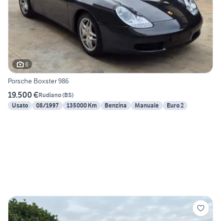
6
Porsche Boxster 986
19.500 €
Rudiano
(
BS
)
Usato
08/1997
135000 Km
Benzina
Manuale
Euro 2