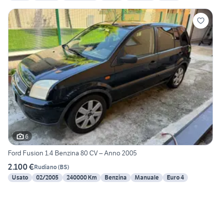
6
Ford Fusion 1.4 Benzina 80 CV – Anno 2005
2.100 €
Rudiano
(
BS
)
Usato
02/2005
240000 Km
Benzina
Manuale
Euro 4