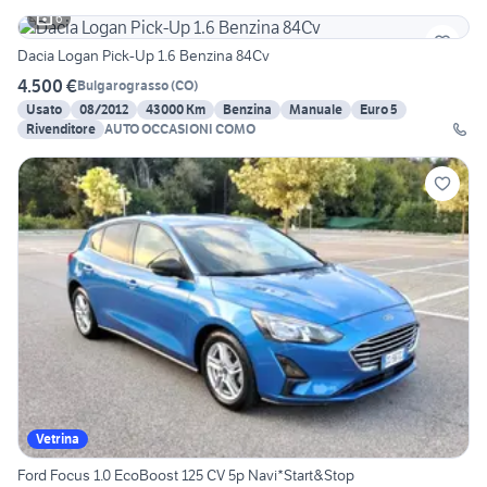
6
Dacia Logan Pick-Up 1.6 Benzina 84Cv
4.500 €
Bulgarograsso
(
CO
)
Usato
08/2012
43000 Km
Benzina
Manuale
Euro 5
Rivenditore
AUTO OCCASIONI COMO
Vetrina
Ford Focus 1.0 EcoBoost 125 CV 5p Navi*Start&Stop