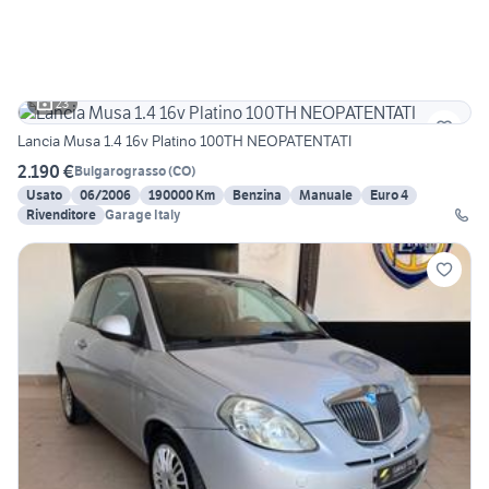
23
Lancia Musa 1.4 16v Platino 100TH NEOPATENTATI
2.190 €
Bulgarograsso
(
CO
)
Usato
06/2006
190000 Km
Benzina
Manuale
Euro 4
Rivenditore
Garage Italy