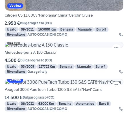
Vetrina
Citroen C3 1.1 60Cv*Panorama*Clima*Cerchi*Cruise
2.950 €
Bulgarograsso
(
CO
)
Usato
09/2011
163000 Km
Benzina
Manuale
Euro 5
Rivenditore
AUTO OCCASIONI COMO
26
Mercedes-benz A 150 Classic
4.500 €
Bulgarograsso
(
CO
)
Usato
03/2009
127722 Km
Benzina
Manuale
Euro 4
Rivenditore
Garage Italy
Vetrina
Peugeot 3008 PureTech Turbo 130 S&S EAT8*Navi*Came
14.500 €
Bulgarograsso
(
CO
)
Usato
06/2022
63000 Km
Benzina
Automatico
Euro 6
Rivenditore
AUTO OCCASIONI COMO