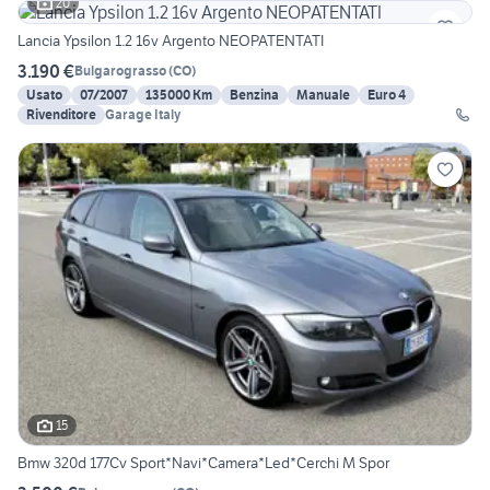
20
Lancia Ypsilon 1.2 16v Argento NEOPATENTATI
3.190 €
Bulgarograsso
(
CO
)
Usato
07/2007
135000 Km
Benzina
Manuale
Euro 4
Rivenditore
Garage Italy
15
Bmw 320d 177Cv Sport*Navi*Camera*Led*Cerchi M Spor