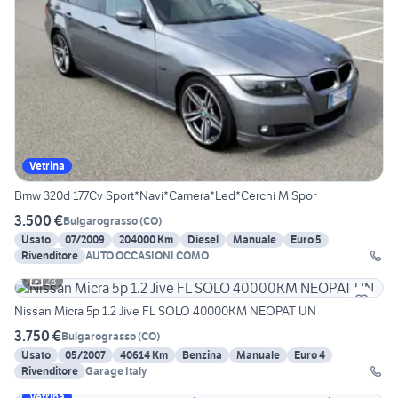
Vetrina
Bmw 320d 177Cv Sport*Navi*Camera*Led*Cerchi M Spor
3.500 €
Bulgarograsso
(
CO
)
Usato
07/2009
204000 Km
Diesel
Manuale
Euro 5
Rivenditore
AUTO OCCASIONI COMO
28
Nissan Micra 5p 1.2 Jive FL SOLO 40000KM NEOPAT UN
3.750 €
Bulgarograsso
(
CO
)
Usato
05/2007
40614 Km
Benzina
Manuale
Euro 4
Rivenditore
Garage Italy
Vetrina