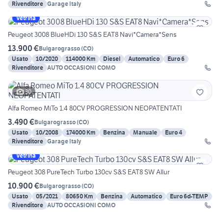
Rivenditore
Garage Italy
Vetrina
Peugeot 3008 BlueHDi 130 S&S EAT8 Navi*Camera*Sens
13.900 €
Bulgarograsso
(
CO
)
Usato
10/2020
114000 Km
Diesel
Automatico
Euro 6
Rivenditore
AUTO OCCASIONI COMO
30
Alfa Romeo MiTo 1.4 80CV PROGRESSION NEOPATENTATI
3.490 €
Bulgarograsso
(
CO
)
Usato
10/2008
174000 Km
Benzina
Manuale
Euro 4
Rivenditore
Garage Italy
Vetrina
Peugeot 308 PureTech Turbo 130cv S&S EAT8 SW Allur
10.900 €
Bulgarograsso
(
CO
)
Usato
05/2021
80650 Km
Benzina
Automatico
Euro 6d-TEMP
Rivenditore
AUTO OCCASIONI COMO