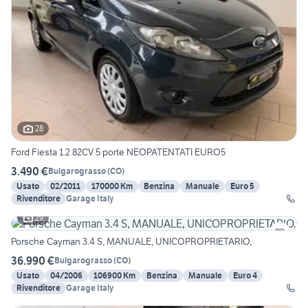
28
Ford Fiesta 1.2 82CV 5 porte NEOPATENTATI EURO5
3.490 €
Bulgarograsso
(
CO
)
Usato
02/2011
170000 Km
Benzina
Manuale
Euro 5
Rivenditore
Garage Italy
29
Porsche Cayman 3.4 S, MANUALE, UNICOPROPRIETARIO,
36.990 €
Bulgarograsso
(
CO
)
Usato
04/2006
106900 Km
Benzina
Manuale
Euro 4
Rivenditore
Garage Italy