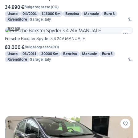
34.990 €
Bulgarograsso
(
CO
)
Usato
04/2001
146000 Km
Benzina
Manuale
Euro 3
Rivenditore
Garage Italy
8
Porsche Boxster Spyder 3.4 24V MANUALE
83.000 €
Bulgarograsso
(
CO
)
Usato
06/2011
30000 Km
Benzina
Manuale
Euro 5
Rivenditore
Garage Italy