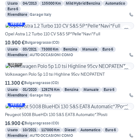
Usato
04/2013
135000 Km
Mild Hybrid Benzina
Automatico
Euro 6
Rivenditore
Garage Italy
Vetrina
Opel Astra 1.2 Turbo 110 CV S&S 5P*Pelle*Navi*Full
10.900 €
Bulgarograsso
(
CO
)
Usato
03/2021
73000 Km
Benzina
Manuale
Euro 6
Rivenditore
AUTO OCCASIONI COMO
30
Volkswagen Polo 5p 1.0 tsi Highline 95cv NEOPATENT
11.300 €
Bulgarograsso
(
CO
)
Usato
01/2020
129276 Km
Benzina
Manuale
Euro 6
Rivenditore
Garage Italy
Vetrina
Peugeot 5008 BlueHDi 130 S&S EAT8 Automatic*7Posti
16.900 €
Bulgarograsso
(
CO
)
Usato
10/2021
117000 Km
Diesel
Automatico
Euro 6
Rivenditore
AUTO OCCASIONI COMO