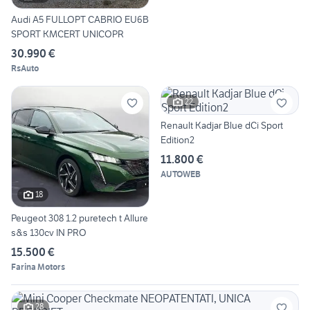
Audi A5 FULLOPT CABRIO EU6B
SPORT KMCERT UNICOPR
30.990 €
RsAuto
22
Renault Kadjar Blue dCi Sport
Edition2
11.800 €
AUTOWEB
18
Peugeot 308 1.2 puretech t Allure
s&s 130cv IN PRO
15.500 €
Farina Motors
28