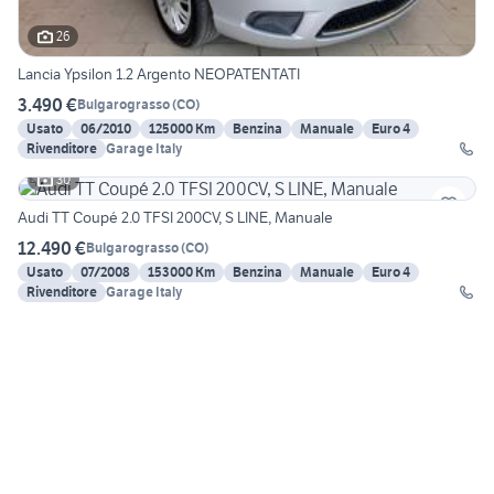
26
Lancia Ypsilon 1.2 Argento NEOPATENTATI
3.490 €
Bulgarograsso
(
CO
)
Usato
06/2010
125000 Km
Benzina
Manuale
Euro 4
Rivenditore
Garage Italy
30
Audi TT Coupé 2.0 TFSI 200CV, S LINE, Manuale
12.490 €
Bulgarograsso
(
CO
)
Usato
07/2008
153000 Km
Benzina
Manuale
Euro 4
Rivenditore
Garage Italy