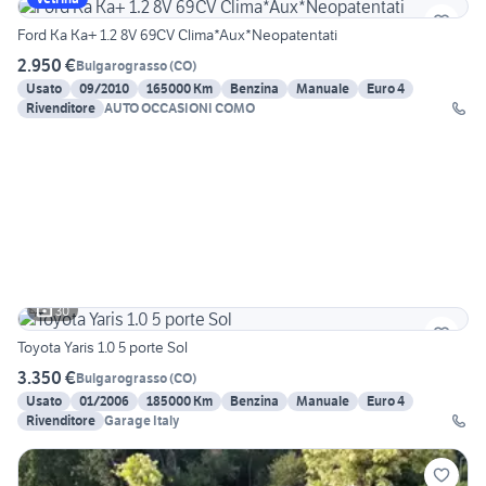
Ford Ka Ka+ 1.2 8V 69CV Clima*Aux*Neopatentati
2.950 €
Bulgarograsso
(
CO
)
Usato
09/2010
165000 Km
Benzina
Manuale
Euro 4
Rivenditore
AUTO OCCASIONI COMO
30
Toyota Yaris 1.0 5 porte Sol
3.350 €
Bulgarograsso
(
CO
)
Usato
01/2006
185000 Km
Benzina
Manuale
Euro 4
Rivenditore
Garage Italy