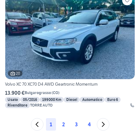
20
Volvo XC 70 XC70 D4 AWD Geartronic Momentum
13.900 €
Bulgarograsso
(
CO
)
Usato
05/2016
199000 Km
Diesel
Automatico
Euro 6
Rivenditore
TORRE AUTO
1
2
3
4