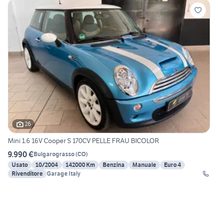
26
Mini 1.6 16V Cooper S 170CV PELLE FRAU BICOLOR
9.990 €
Bulgarograsso
(
CO
)
Usato
10/2004
142000 Km
Benzina
Manuale
Euro 4
Rivenditore
Garage Italy