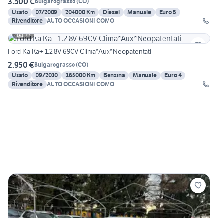
3.500 €
Bulgarograsso
(
CO
)
Usato
07/2009
204000 Km
Diesel
Manuale
Euro 5
Rivenditore
AUTO OCCASIONI COMO
15
Ford Ka Ka+ 1.2 8V 69CV Clima*Aux*Neopatentati
2.950 €
Bulgarograsso
(
CO
)
Usato
09/2010
165000 Km
Benzina
Manuale
Euro 4
Rivenditore
AUTO OCCASIONI COMO