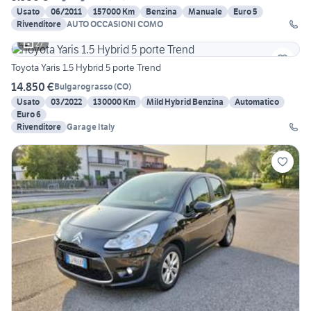
Usato
06/2011
157000 Km
Benzina
Manuale
Euro 5
Rivenditore
AUTO OCCASIONI COMO
27
Toyota Yaris 1.5 Hybrid 5 porte Trend
14.850 €
Bulgarograsso
(
CO
)
Usato
03/2022
130000 Km
Mild Hybrid Benzina
Automatico
Euro 6
Rivenditore
Garage Italy