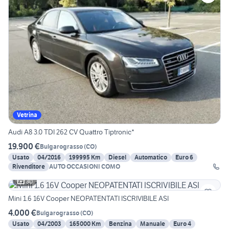
Vetrina
Audi A8 3.0 TDI 262 CV Quattro Tiptronic*
19.900 €
Bulgarograsso
(
CO
)
Usato
04/2016
199995 Km
Diesel
Automatico
Euro 6
Rivenditore
AUTO OCCASIONI COMO
30
Mini 1.6 16V Cooper NEOPATENTATI ISCRIVIBILE ASI
4.000 €
Bulgarograsso
(
CO
)
Usato
04/2003
165000 Km
Benzina
Manuale
Euro 4