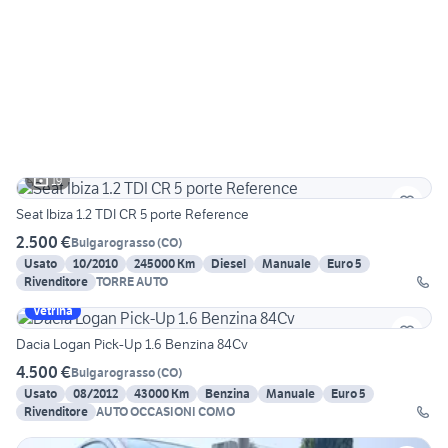
19
Seat Ibiza 1.2 TDI CR 5 porte Reference
2.500 €
Bulgarograsso
(
CO
)
Usato
10/2010
245000 Km
Diesel
Manuale
Euro 5
Rivenditore
TORRE AUTO
Vetrina
Dacia Logan Pick-Up 1.6 Benzina 84Cv
4.500 €
Bulgarograsso
(
CO
)
Usato
08/2012
43000 Km
Benzina
Manuale
Euro 5
Rivenditore
AUTO OCCASIONI COMO