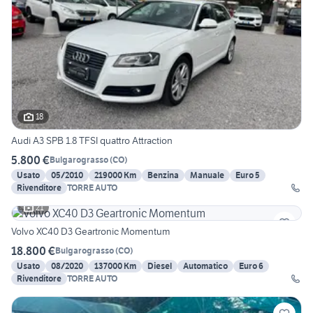
18
Audi A3 SPB 1.8 TFSI quattro Attraction
5.800 €
Bulgarograsso
(
CO
)
Usato
05/2010
219000 Km
Benzina
Manuale
Euro 5
Rivenditore
TORRE AUTO
21
Volvo XC40 D3 Geartronic Momentum
18.800 €
Bulgarograsso
(
CO
)
Usato
08/2020
137000 Km
Diesel
Automatico
Euro 6
Rivenditore
TORRE AUTO