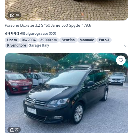
30
Porsche Boxster 3.2 S "50 Jahre 550 Spyder" 793/
49.990 €
Bulgarograsso
(
CO
)
Usato
06/2004
39000 Km
Benzina
Manuale
Euro 3
Rivenditore
Garage Italy
27