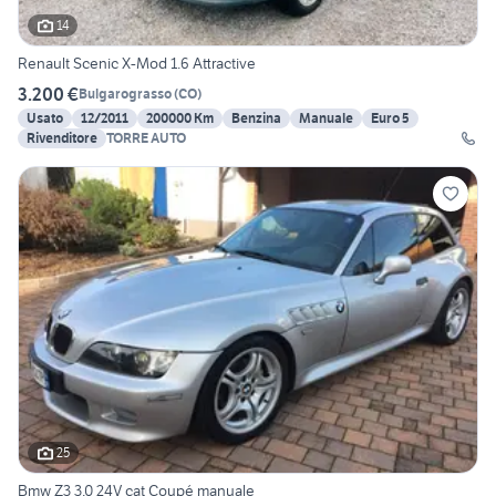
14
Renault Scenic X-Mod 1.6 Attractive
3.200 €
Bulgarograsso
(
CO
)
Usato
12/2011
200000 Km
Benzina
Manuale
Euro 5
Rivenditore
TORRE AUTO
25
Bmw Z3 3.0 24V cat Coupé manuale