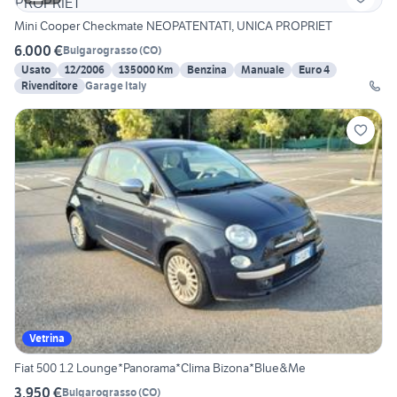
Mini Cooper Checkmate NEOPATENTATI, UNICA PROPRIET
6.000 €
Bulgarograsso
(
CO
)
Usato
12/2006
135000 Km
Benzina
Manuale
Euro 4
Rivenditore
Garage Italy
Vetrina
Fiat 500 1.2 Lounge*Panorama*Clima Bizona*Blue&Me
3.950 €
Bulgarograsso
(
CO
)