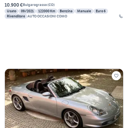
10.900 €
Bulgarograsso
(
CO
)
Usato
09/2021
122000 Km
Benzina
Manuale
Euro 6
Rivenditore
AUTO OCCASIONI COMO