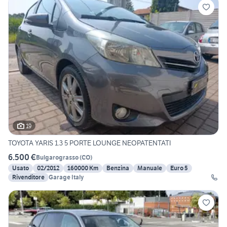
19
TOYOTA YARIS 1.3 5 PORTE LOUNGE NEOPATENTATI
6.500 €
Bulgarograsso
(
CO
)
Usato
02/2012
160000 Km
Benzina
Manuale
Euro 5
Rivenditore
Garage Italy