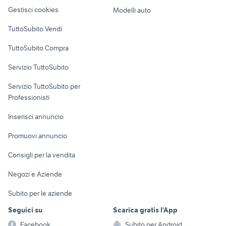
Veicoli commerciali
musicali
altro
Gestisci cookies
Modelli auto
Case vacanza
TuttoSubito Vendi
Uffici e Locali
TuttoSubito Compra
commerciali
Servizio TuttoSubito
elettronica
per la casa e la
sports e hobby
Servizio TuttoSubito per
persona
Informatica
Animali
Professionisti
Arredamento e
Console e
Accessori per
Casalinghi
Inserisci annuncio
Videogiochi
animali
Elettrodomestici
Promuovi annuncio
Audio/Video
Musica e Film
Giardino e Fai da te
Consigli per la vendita
Fotografia
Libri e Riviste
Abbigliamento e
Negozi e Aziende
Telefonia
Strumenti Musicali
Accessori
Subito per le aziende
Sports
Tutto per i bambini
Seguici su
Scarica gratis l'App
Biciclette
Facebook
Subito per Android