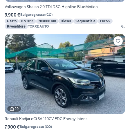
Volkswagen Sharan 2.0 TDI DSG Highline BlueMotion
9.900 €
Bulgarograsso
(
CO
)
Usato
07/2011
203000 Km
Diesel
Sequenziale
Euro 5
Rivenditore
TORRE AUTO
20
Renault Kadjar dCi 8V 110CV EDC Energy Intens
7.900 €
Bulgarograsso
(
CO
)