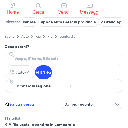
Home
Cerca
Vendi
Messaggi
seriate
epoca auto Brescia provincia
carrello appe
Ricerche
Subito
Auto
Kia
Rio
Lombardia
Cosa cerchi?
Filtri +2
Auto
Salva ricerca
Dal più recente
69 risultati
KIA Rio usata in vendita in Lombardia