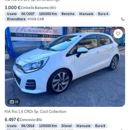
3.000 €
Cinisello Balsamo
(
MI
)
Usato
05/2007
185000 Km
Benzina
Manuale
Euro 4
Rivenditore
KING CAR
18
KIA Rio 1.4 CRDi 5p. Cool Collection
6.497 €
Concesio
(
BS
)
Usato
09/2016
139000 Km
Diesel
Manuale
Euro 6