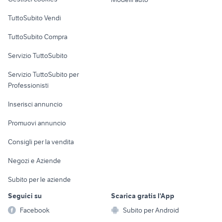
Case vacanza
TuttoSubito Vendi
Uffici e Locali
TuttoSubito Compra
commerciali
Servizio TuttoSubito
elettronica
per la casa e la
sports e hobby
Servizio TuttoSubito per
persona
Informatica
Animali
Professionisti
Arredamento e
Console e
Accessori per
Casalinghi
Inserisci annuncio
Videogiochi
animali
Elettrodomestici
Promuovi annuncio
Audio/Video
Musica e Film
Giardino e Fai da te
Consigli per la vendita
Fotografia
Libri e Riviste
Abbigliamento e
Negozi e Aziende
Telefonia
Strumenti Musicali
Accessori
Subito per le aziende
Sports
Tutto per i bambini
Seguici su
Scarica gratis l'App
Biciclette
Facebook
Subito per Android
Collezionismo