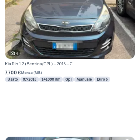
4
Kia Rio 1.2 (Benzina/GPL) – 2015 – C
7.700 €
Monza
(
MB
)
Usato
07/2015
141000 Km
Gpl
Manuale
Euro 6