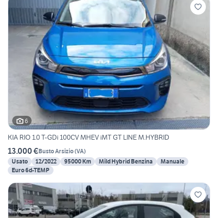
6
KIA RIO 1.0 T-GDi 100CV MHEV iMT GT LINE M.HYBRID
13.000 €
Busto Arsizio
(
VA
)
Usato
12/2022
95000 Km
Mild Hybrid Benzina
Manuale
Euro 6d-TEMP