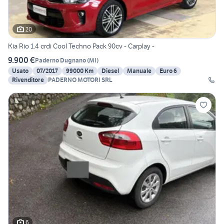
20
Kia Rio 1.4 crdi Cool Techno Pack 90cv - Carplay -
9.900 €
Paderno Dugnano
(
MI
)
Usato
07/2017
99000 Km
Diesel
Manuale
Euro 6
Rivenditore
PADERNO MOTORI SRL
6