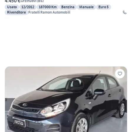
4.450 €
Orzinuovi
(
BS
)
Usato
12/2012
187000 Km
Benzina
Manuale
Euro 5
Rivenditore
Fratelli Ramon Automobili