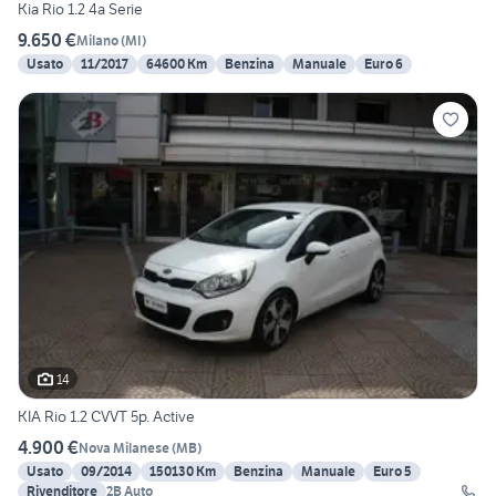
Kia Rio 1.2 4a Serie
9.650 €
Milano
(
MI
)
Usato
11/2017
64600 Km
Benzina
Manuale
Euro 6
14
KIA Rio 1.2 CVVT 5p. Active
4.900 €
Nova Milanese
(
MB
)
Usato
09/2014
150130 Km
Benzina
Manuale
Euro 5
Rivenditore
2B Auto