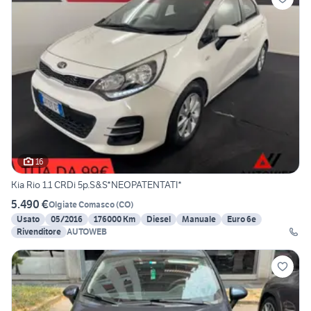
16
Kia Rio 1.1 CRDi 5p.S&S*NEOPATENTATI*
5.490 €
Olgiate Comasco
(
CO
)
Usato
05/2016
176000 Km
Diesel
Manuale
Euro 6e
Rivenditore
AUTOWEB