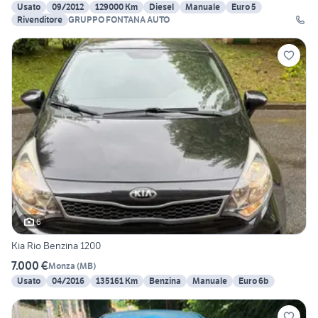
Usato
09/2012
129000 Km
Diesel
Manuale
Euro 5
Rivenditore
GRUPPO FONTANA AUTO
6
Kia Rio Benzina 1200
7.000 €
Monza
(
MB
)
Usato
04/2016
135161 Km
Benzina
Manuale
Euro 6b