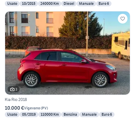
Usato
10/2015
240000 Km
Diesel
Manuale
Euro 6
3
Kia Rio 2018
10.000 €
Vigevano
(
PV
)
Usato
05/2019
110000 Km
Benzina
Manuale
Euro 6