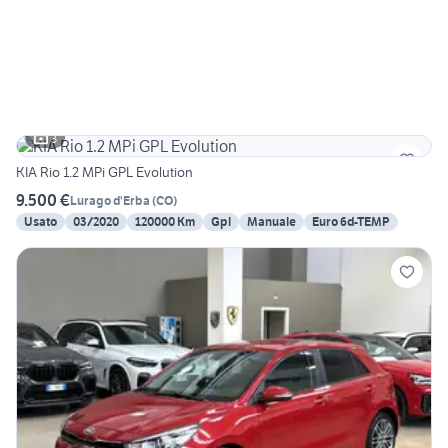
3
KIA Rio 1.2 MPi GPL Evolution
9.500 €
Lurago d'Erba
(
CO
)
Usato
03/2020
120000 Km
Gpl
Manuale
Euro 6d-TEMP