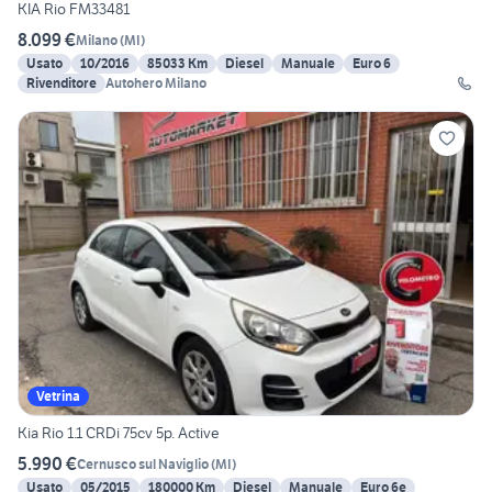
KIA Rio FM33481
8.099 €
Milano
(
MI
)
Usato
10/2016
85033 Km
Diesel
Manuale
Euro 6
Rivenditore
Autohero Milano
Vetrina
Kia Rio 1.1 CRDi 75cv 5p. Active
5.990 €
Cernusco sul Naviglio
(
MI
)
Usato
05/2015
180000 Km
Diesel
Manuale
Euro 6e