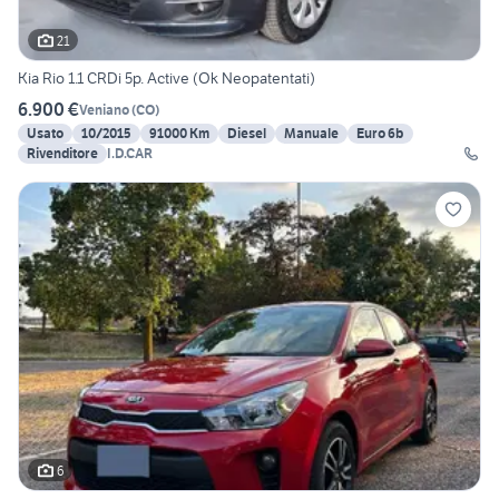
21
Kia Rio 1.1 CRDi 5p. Active (Ok Neopatentati)
6.900 €
Veniano
(
CO
)
Usato
10/2015
91000 Km
Diesel
Manuale
Euro 6b
Rivenditore
I.D.CAR
6