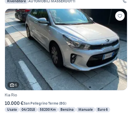
Rivenditore
AUTOMOBILI MASSERDOTTI
6
Kia Rio
10.000 €
San Pellegrino Terme
(
BG
)
Usato
04/2018
58200 Km
Benzina
Manuale
Euro 6