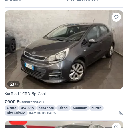
AUTOWEB
ALFACARAVAN S.R.L
13
Kia Rio 1.1 CRDi 5p. Cool
7.900 €
Cornaredo
(
MI
)
Usato
03/2015
67642 Km
Diesel
Manuale
Euro 6
Rivenditore
DIAMONDS CARS