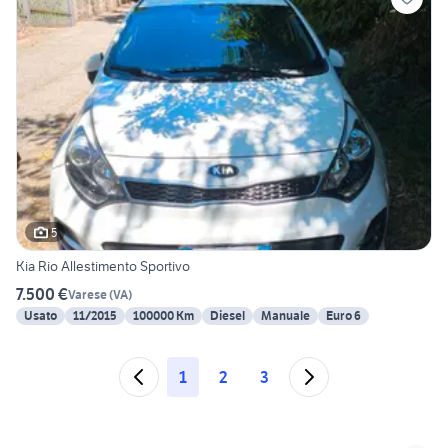
5
Kia Rio Allestimento Sportivo
7.500 €
Varese
(
VA
)
Usato
11/2015
100000 Km
Diesel
Manuale
Euro 6
1
2
3