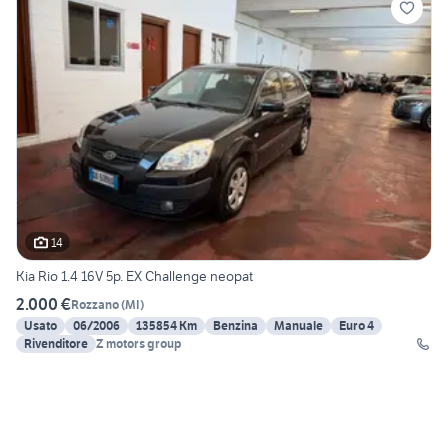
14
Kia Rio 1.4 16V 5p. EX Challenge neopat
2.000 €
Rozzano
(
MI
)
Usato
06/2006
135854 Km
Benzina
Manuale
Euro 4
Rivenditore
Z motors group