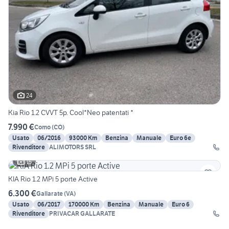
24
Kia Rio 1.2 CVVT 5p. Cool*Neo patentati *
7.990 €
Como
(
CO
)
Usato
06/2016
93000 Km
Benzina
Manuale
Euro 6e
Rivenditore
ALIMOTORS SRL
15
KIA Rio 1.2 MPi 5 porte Active
6.300 €
Gallarate
(
VA
)
Usato
06/2017
170000 Km
Benzina
Manuale
Euro 6
Rivenditore
PRIVACAR GALLARATE