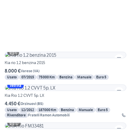
5
Kia rio 1.2 benzina 2015
8.000 €
Varese
(
VA
)
Usato
07/2015
75000 Km
Benzina
Manuale
Euro 5
Vetrina
Kia Rio 1.2 CVVT 5p. LX
4.450 €
Orzinuovi
(
BS
)
Usato
12/2012
187000 Km
Benzina
Manuale
Euro 5
Rivenditore
Fratelli Ramon Automobili
10