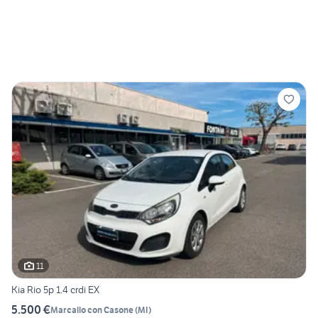
11
Kia Rio 5p 1.4 crdi EX
5.500 €
Marcallo con Casone
(
MI
)