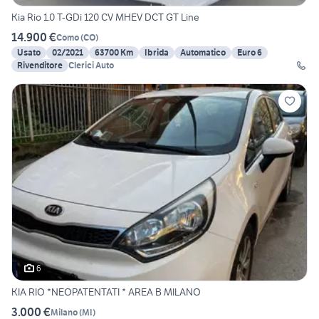
Kia Rio 1.0 T-GDi 120 CV MHEV DCT GT Line
14.900 €
Como
(
CO
)
Usato
02/2021
63700 Km
Ibrida
Automatico
Euro 6
Rivenditore
Clerici Auto
6
KIA RIO *NEOPATENTATI * AREA B MILANO
3.000 €
Milano
(
MI
)