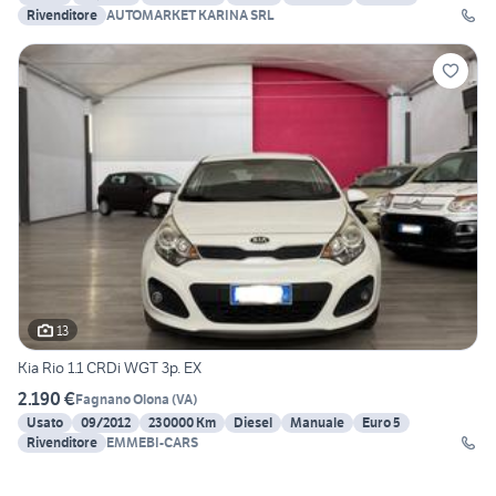
Rivenditore
AUTOMARKET KARINA SRL
13
Kia Rio 1.1 CRDi WGT 3p. EX
2.190 €
Fagnano Olona
(
VA
)
Usato
09/2012
230000 Km
Diesel
Manuale
Euro 5
Rivenditore
EMMEBI-CARS