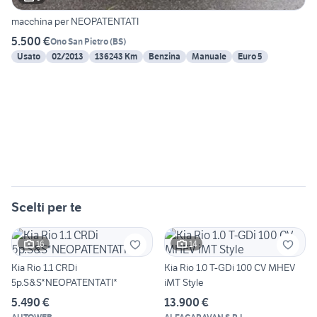
macchina per NEOPATENTATI
5.500 €
Ono San Pietro
(
BS
)
Usato
02/2013
136243 Km
Benzina
Manuale
Euro 5
Scelti per te
16
14
Kia Rio 1.1 CRDi
Kia Rio 1.0 T-GDi 100 CV MHEV
5p.S&S*NEOPATENTATI*
iMT Style
5.490 €
13.900 €