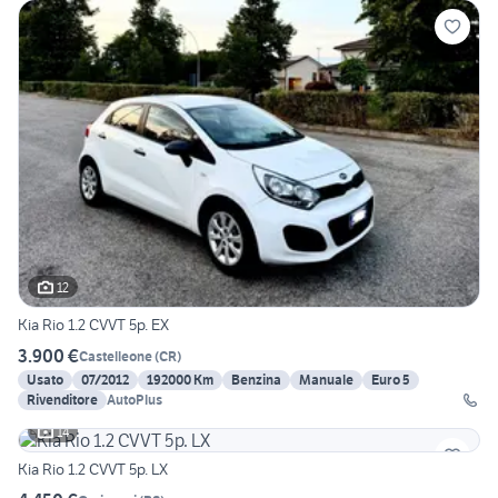
12
Kia Rio 1.2 CVVT 5p. EX
3.900 €
Castelleone
(
CR
)
Usato
07/2012
192000 Km
Benzina
Manuale
Euro 5
Rivenditore
AutoPlus
14
Kia Rio 1.2 CVVT 5p. LX