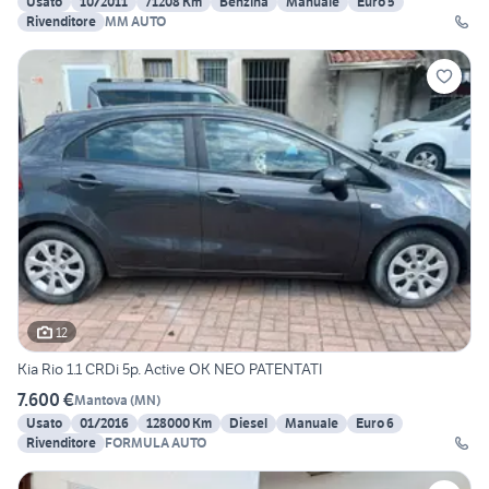
Usato
10/2011
71208 Km
Benzina
Manuale
Euro 5
Rivenditore
MM AUTO
12
Kia Rio 1.1 CRDi 5p. Active OK NEO PATENTATI
7.600 €
Mantova
(
MN
)
Usato
01/2016
128000 Km
Diesel
Manuale
Euro 6
Rivenditore
FORMULA AUTO