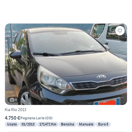
6
Kia Rio 2013
4.750 €
Pognana Lario
(
CO
)
Usato
01/2013
171472 Km
Benzina
Manuale
Euro 5