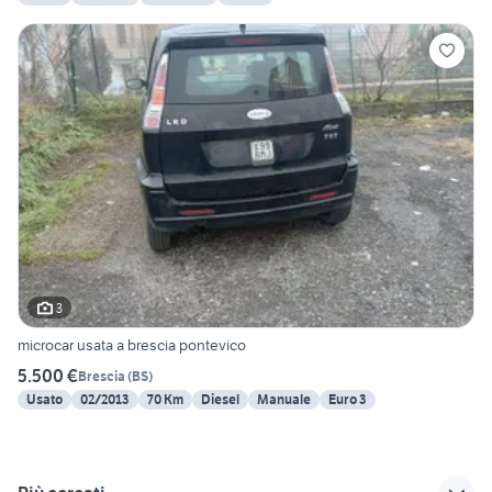
3
microcar usata a brescia pontevico
5.500 €
Brescia
(
BS
)
Usato
02/2013
70 Km
Diesel
Manuale
Euro 3