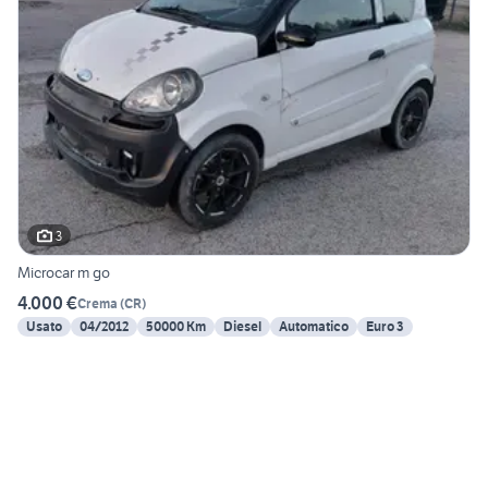
3
Microcar m go
4.000 €
Crema
(
CR
)
Usato
04/2012
50000 Km
Diesel
Automatico
Euro 3