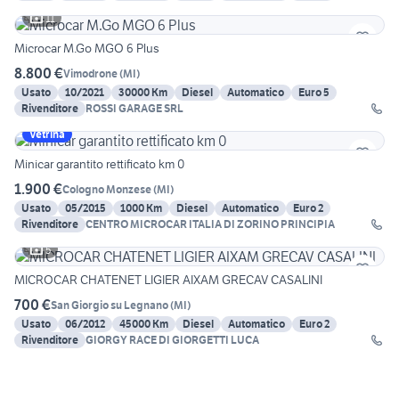
11
Microcar M.Go MGO 6 Plus
8.800 €
Vimodrone
(
MI
)
Usato
10/2021
30000 Km
Diesel
Automatico
Euro 5
Rivenditore
ROSSI GARAGE SRL
Vetrina
Minicar garantito rettificato km 0
1.900 €
Cologno Monzese
(
MI
)
Usato
05/2015
1000 Km
Diesel
Automatico
Euro 2
Rivenditore
CENTRO MICROCAR ITALIA DI ZORINO PRINCIPIA
5
MICROCAR CHATENET LIGIER AIXAM GRECAV CASALINI
700 €
San Giorgio su Legnano
(
MI
)
Usato
06/2012
45000 Km
Diesel
Automatico
Euro 2
Rivenditore
GIORGY RACE DI GIORGETTI LUCA