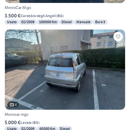
MircroCar M.go
3.500 €
Carobbio degli Angeli
(
BG
)
Usato
02/2009
100000 Km
Diesel
Manuale
Euro 3
4
Microcar mgo
5.000 €
Levate
(
BG
)
Usato
02/2009
45000 Km
Diesel