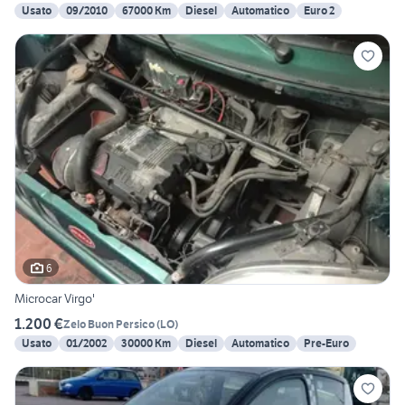
Usato
09/2010
67000 Km
Diesel
Automatico
Euro 2
6
Microcar Virgo'
1.200 €
Zelo Buon Persico
(
LO
)
Usato
01/2002
30000 Km
Diesel
Automatico
Pre-Euro