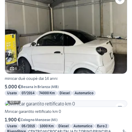
6
minicar duè coupè dai 14 anni
5.000 €
Besana in Brianza
(
MB
)
Usato
07/2014
74000 Km
Diesel
Automatico
19
Minicar garantito rettificato km 0
1.900 €
Cologno Monzese
(
MI
)
Usato
05/2015
1000 Km
Diesel
Automatico
Euro 2
Rivenditore
CENTRO MICROCAR ITALIA DI ZORINO PRINCIPIA