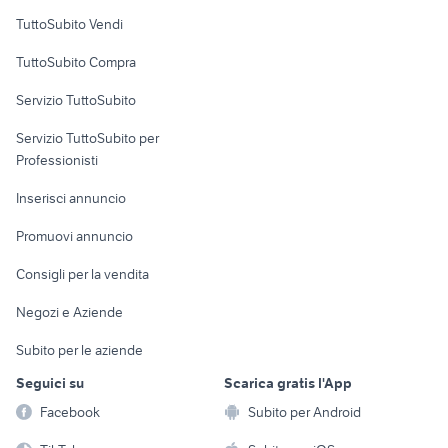
Case vacanza
TuttoSubito Vendi
Uffici e Locali
TuttoSubito Compra
commerciali
Servizio TuttoSubito
elettronica
per la casa e la
sports e hobby
Servizio TuttoSubito per
persona
Informatica
Animali
Professionisti
Arredamento e
Console e
Accessori per
Casalinghi
Inserisci annuncio
Videogiochi
animali
Elettrodomestici
Promuovi annuncio
Audio/Video
Musica e Film
Giardino e Fai da te
Consigli per la vendita
Fotografia
Libri e Riviste
Abbigliamento e
Negozi e Aziende
Telefonia
Strumenti Musicali
Accessori
Subito per le aziende
Sports
Tutto per i bambini
Seguici su
Scarica gratis l'App
Biciclette
Facebook
Subito per Android
Collezionismo