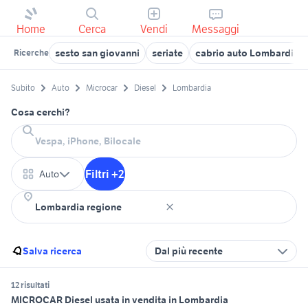
Home
Cerca
Vendi
Messaggi
sesto san giovanni
seriate
cabrio auto Lombardia
Ricerche
Subito
Auto
Microcar
Diesel
Lombardia
Cosa cerchi?
Filtri +2
Auto
Salva ricerca
Dal più recente
12 risultati
MICROCAR Diesel usata in vendita in Lombardia