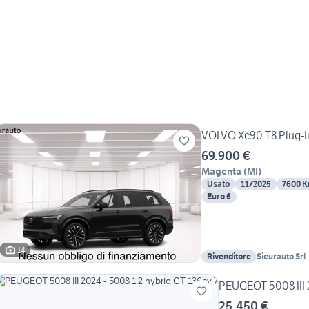
VOLVO Xc90 T8 Plug-In 
69.900 €
Magenta
(
MI
)
Usato
11/2025
7600 
Euro 6
14
Rivenditore
Sicurauto Srl
PEUGEOT 5008 III 2
25.450 €