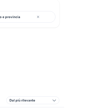
Dal più rilevante