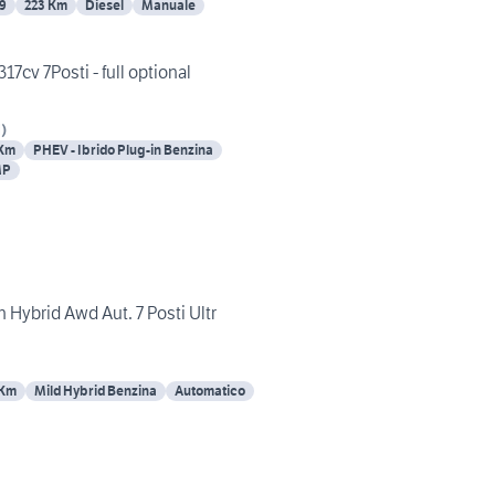
9
223 Km
Diesel
Manuale
17cv 7Posti - full optional
I
)
 Km
PHEV - Ibrido Plug-in Benzina
MP
Hybrid Awd Aut. 7 Posti Ultr
 Km
Mild Hybrid Benzina
Automatico