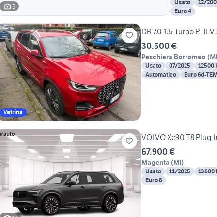
Usato
12/200
5
Euro 4
DR 7.0 1.5 Turbo PHEV 3
30.500 €
Peschiera Borromeo
(
M
Usato
07/2025
12500
Automatico
Euro 6d-TE
Vetrina
VOLVO Xc90 T8 Plug-In 
67.900 €
Magenta
(
MI
)
Usato
11/2025
13600
Euro 6