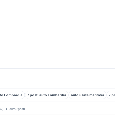
to Lombardia
7 posti auto Lombardia
auto usate mantova
7 p
ov)
auto 7 posti