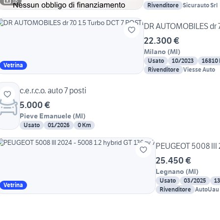
18
Rivenditore
Sicurauto Srl
DR AUTOMOBILES dr 7.
22.300 €
Milano
(
MI
)
Usato
10/2023
16810
Vetrina
Rivenditore
Viesse Auto
c.e.r.c.o. auto 7 posti
5.000 €
Pieve Emanuele
(
MI
)
Usato
01/2026
0 Km
PEUGEOT 5008 III 2
25.450 €
Legnano
(
MI
)
Usato
03/2025
1
Vetrina
Rivenditore
AutoUau