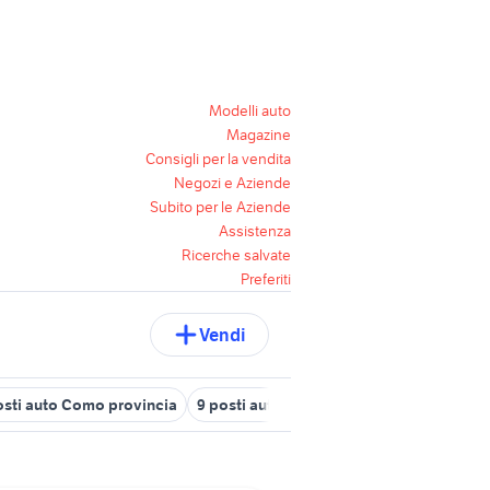
Modelli auto
Magazine
Consigli per la vendita
Negozi e Aziende
Subito per le Aziende
Assistenza
Ricerche salvate
Preferiti
Vendi
osti auto Como provincia
9 posti auto Lombardia
auto ds ds7 L