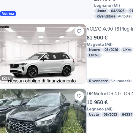
Legnano
(
MI
)
Usato
04/2025
9
Vetrina
Rivenditore
AutoUau
VOLVO Xc90 T8 Plug-In 
81.900 €
Magenta
(
MI
)
Nuovo
08/2026
1 Km
Euro 6
12
Rivenditore
Sicurauto Srl
DR Motor DR 4.0 - DR 4
10.950 €
Legnano
(
MI
)
Usato
06/2023
64334