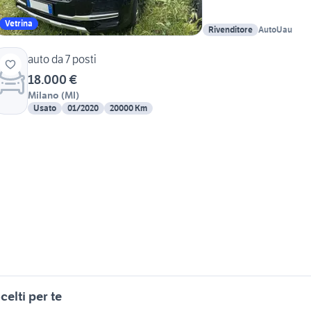
Vetrina
Rivenditore
AutoUau
auto da 7 posti
18.000 €
Milano
(
MI
)
Usato
01/2020
20000 Km
celti per te