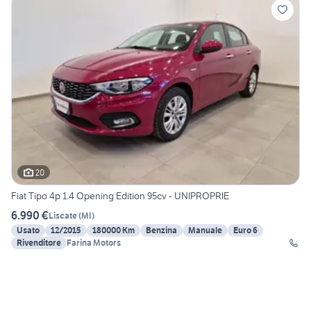
20
Fiat Tipo 4p 1.4 Opening Edition 95cv - UNIPROPRIE
6.990 €
Liscate
(
MI
)
Usato
12/2015
180000 Km
Benzina
Manuale
Euro 6
Rivenditore
Farina Motors