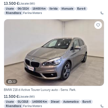
13.500 €
Liscate
(
MI
)
Usato
06/2024
18400 Km
Ibrida
Manuale
Euro 6
Rivenditore
Farina Motors
20
BMW 218 d Active Tourer Luxury auto - Sens. Park.
11.500 €
Liscate
(
MI
)
Usato
01/2015
140000 Km
Diesel
Automatico
Euro 6
Rivenditore
Farina Motors