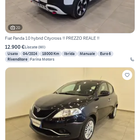
20
Fiat Panda 1.0 hybrid Citycross !! PREZZO REALE !!
12.900 €
Liscate
(
MI
)
Usato
04/2024
18000 Km
Ibrida
Manuale
Euro 6
Rivenditore
Farina Motors