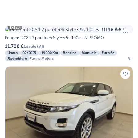
20
Peugeot 208 1.2 puretech Style s&s 100cv IN PROMO
11.700 €
Liscate
(
MI
)
Usato
02/2025
19000 Km
Benzina
Manuale
Euro 6e
Rivenditore
Farina Motors