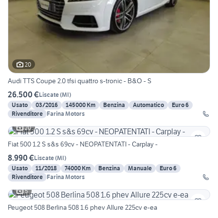
20
Audi TTS Coupe 2.0 tfsi quattro s-tronic - B&O - S
26.500 €
Liscate
(
MI
)
Usato
03/2016
145000 Km
Benzina
Automatico
Euro 6
Rivenditore
Farina Motors
20
Fiat 500 1.2 S s&s 69cv - NEOPATENTATI - Carplay -
8.990 €
Liscate
(
MI
)
Usato
11/2018
74000 Km
Benzina
Manuale
Euro 6
Rivenditore
Farina Motors
5
Peugeot 508 Berlina 508 1.6 phev Allure 225cv e-ea