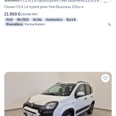
Citroen C5 X 1.6 hybrid phev Feel Business 225cv e
21.900 €
Liscate
(
MI
)
Km0
09/2023
Ibrida
Automatico
Euro 6
Rivenditore
Farina Motors