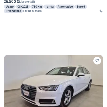
26.500 €
Liscate
(
MI
)
Usato
08/2025
730 Km
Ibrida
Automatico
Euro 6
Rivenditore
Farina Motors