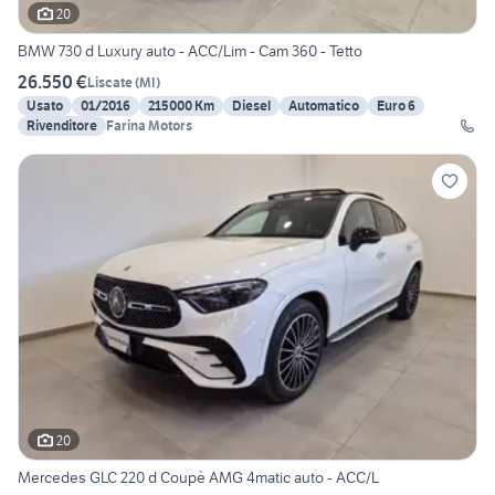
20
BMW 730 d Luxury auto - ACC/Lim - Cam 360 - Tetto
26.550 €
Liscate
(
MI
)
Usato
01/2016
215000 Km
Diesel
Automatico
Euro 6
Rivenditore
Farina Motors
20
Mercedes GLC 220 d Coupè AMG 4matic auto - ACC/L