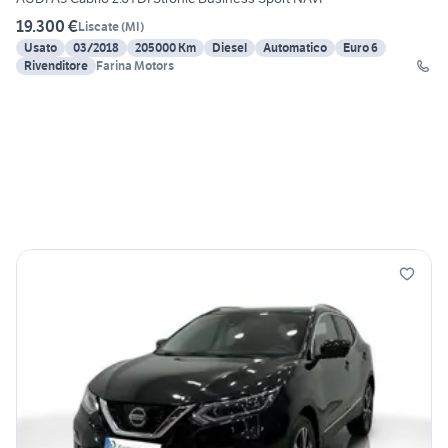
19.300 €
Liscate
(
MI
)
Usato
03/2018
205000 Km
Diesel
Automatico
Euro 6
Rivenditore
Farina Motors