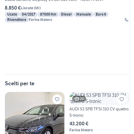
8.850 €
Liscate
(
MI
)
Usato
04/2017
87000 Km
Diesel
Manuale
Euro 6
Rivenditore
Farina Motors
Scelti per te
20
AUDI S3 SPB TFSI 310 CV quattro
S-tronic
43.200 €
Farina Motors