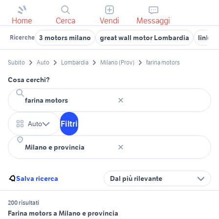
Home
Cerca
Vendi
Messaggi
3 motors milano
great wall motor Lombardia
link m
Ricerche
Subito
Auto
Lombardia
Milano (Prov)
farina motors
Cosa cerchi?
Filtri
Auto
Salva ricerca
Dal più rilevante
200 risultati
Farina motors a Milano e provincia