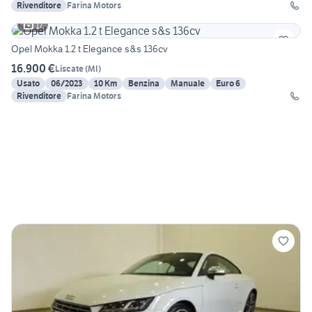
Rivenditore
Farina Motors
17
Opel Mokka 1.2 t Elegance s&s 136cv
16.900 €
Liscate
(
MI
)
Usato
06/2023
10 Km
Benzina
Manuale
Euro 6
Rivenditore
Farina Motors