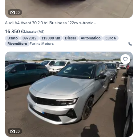
20
Audi A4 Avant 30 2.0 tdi Business 122cv s-tronic -
16.350 €
Liscate
(
MI
)
Usato
09/2019
115000 Km
Diesel
Automatico
Euro 6
Rivenditore
Farina Motors
20