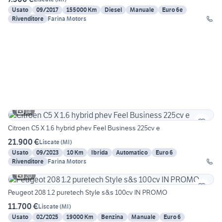
Usato
09/2017
155000 Km
Diesel
Manuale
Euro 6e
Rivenditore
Farina Motors
14
Citroen C5 X 1.6 hybrid phev Feel Business 225cv e
21.900 €
Liscate
(
MI
)
Usato
09/2023
10 Km
Ibrida
Automatico
Euro 6
Rivenditore
Farina Motors
20
Peugeot 208 1.2 puretech Style s&s 100cv IN PROMO
11.700 €
Liscate
(
MI
)
Usato
02/2025
19000 Km
Benzina
Manuale
Euro 6