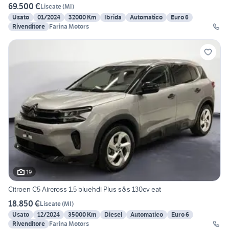
69.500 €
Liscate
(
MI
)
Usato
01/2024
32000 Km
Ibrida
Automatico
Euro 6
Rivenditore
Farina Motors
19
Citroen C5 Aircross 1.5 bluehdi Plus s&s 130cv eat
18.850 €
Liscate
(
MI
)
Usato
12/2024
35000 Km
Diesel
Automatico
Euro 6
Rivenditore
Farina Motors