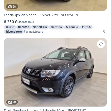
20
Lancia Ypsilon 5 porte 1.2 Silver 69cv - NEOPATENT
8.250 €
Liscate
(
MI
)
Usato
02/2018
99500 Km
Benzina
Manuale
Euro 6
Rivenditore
Farina Motors
20
Dacia Sandero Stepway 1.5 dci s&s 90cv - NEOPATENT