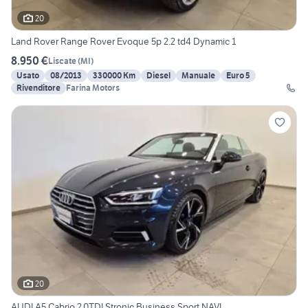
20
Land Rover Range Rover Evoque 5p 2.2 td4 Dynamic 1
8.950 €
Liscate
(
MI
)
Usato
08/2013
330000 Km
Diesel
Manuale
Euro 5
Rivenditore
Farina Motors
20
AUDI A5 Cabrio 2.0TDI Stronic Business Sport NAVI