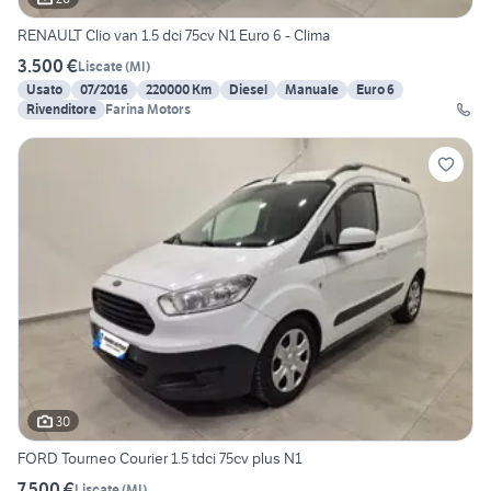
RENAULT Clio van 1.5 dci 75cv N1 Euro 6 - Clima
3.500 €
Liscate
(
MI
)
Usato
07/2016
220000 Km
Diesel
Manuale
Euro 6
Rivenditore
Farina Motors
30
FORD Tourneo Courier 1.5 tdci 75cv plus N1
7.500 €
Liscate
(
MI
)