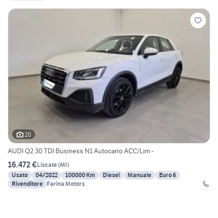
20
AUDI Q2 30 TDI Business N1 Autocarro ACC/Lim -
16.472 €
Liscate
(
MI
)
Usato
04/2022
100000 Km
Diesel
Manuale
Euro 6
Rivenditore
Farina Motors