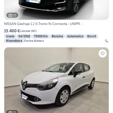
20
NISSAN Qashqai 1.2 X-Tronic N-Connecta - UNIPR. -
15.400 €
Liscate
(
MI
)
Usato
04/2018
75000 Km
Benzina
Automatico
Euro 6
Rivenditore
Farina Motors
20