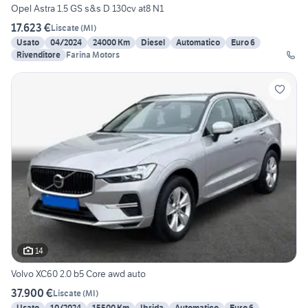
Opel Astra 1.5 GS s&s D 130cv at8 N1
17.623 €
Liscate
(
MI
)
Usato
04/2024
24000 Km
Diesel
Automatico
Euro 6
Rivenditore
Farina Motors
14
Volvo XC60 2.0 b5 Core awd auto
37.900 €
Liscate
(
MI
)
Usato
10/2024
15500 Km
Ibrida
Automatico
Euro 6