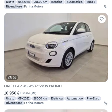
Usato
05/2024
20600 Km
Benzina
Automatico
Euro 6
Rivenditore
Farina Motors
20
FIAT 500e 23,8 kWh Action IN PROMO
10.950 €
Liscate
(
MI
)
Usato
05/2022
28000 Km
Elettrica
Automatico
Pre-Euro
Rivenditore
Farina Motors