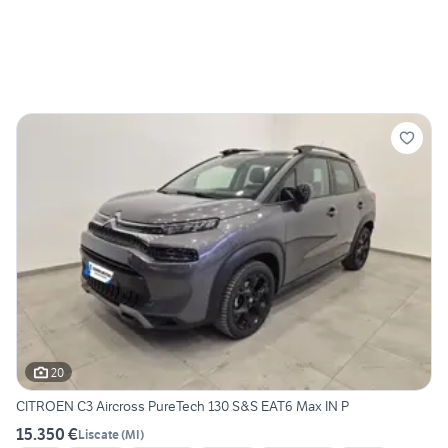
20
CITROEN C3 Aircross PureTech 130 S&S EAT6 Max IN P
15.350 €
Liscate
(
MI
)