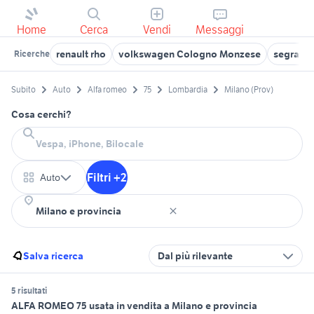
Home
Cerca
Vendi
Messaggi
renault rho
volkswagen Cologno Monzese
segrate 
Ricerche
Subito
Auto
Alfa romeo
75
Lombardia
Milano (Prov)
Cosa cerchi?
Filtri +2
Auto
Salva ricerca
Dal più rilevante
5 risultati
ALFA ROMEO 75 usata in vendita a Milano e provincia