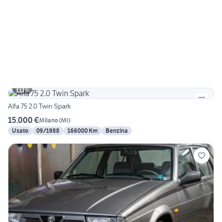
6
Alfa 75 2.0 Twin Spark
15.000 €
Milano
(
MI
)
Usato
09/1988
166000 Km
Benzina