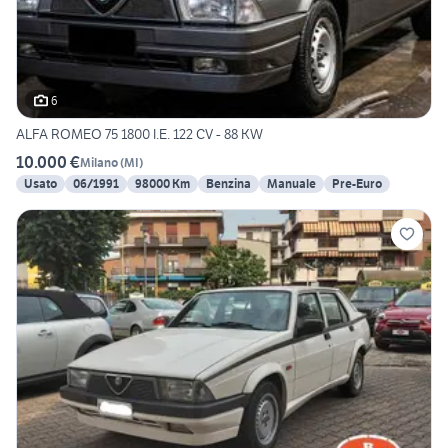
6
ALFA ROMEO 75 1800 I.E. 122 CV - 88 KW
10.000 €
Milano
(
MI
)
Usato
06/1991
98000 Km
Benzina
Manuale
Pre-Euro