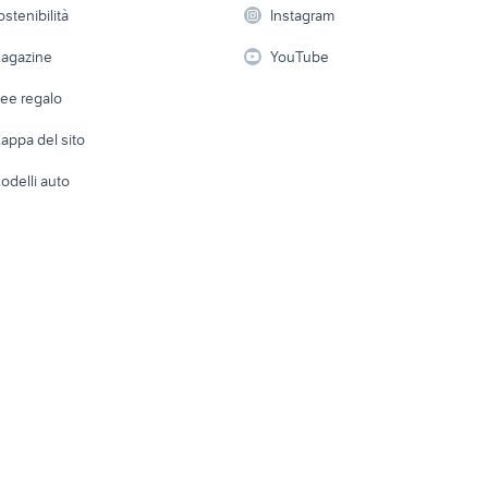
Elettrod
ostenibilità
Instagram
lavoro
i
Fotografia
Giardino 
agazine
YouTube
Attrezzature di lavoro
Telefonia
Abbigli
dee regalo
Accesso
e altro
appa del sito
Tutto per
odelli auto