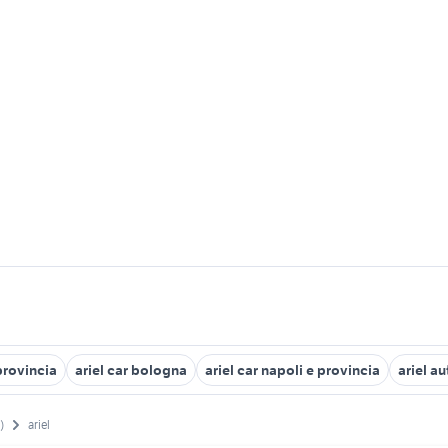
provincia
ariel car bologna
ariel car napoli e provincia
ariel au
)
ariel