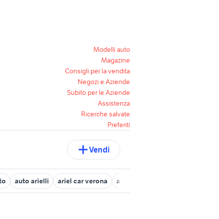
Modelli auto
Magazine
Consigli per la vendita
Negozi e Aziende
Subito per le Aziende
Assistenza
Ricerche salvate
Preferiti
Vendi
to
auto arielli
ariel car verona
ariel car auto
ariel verona
a