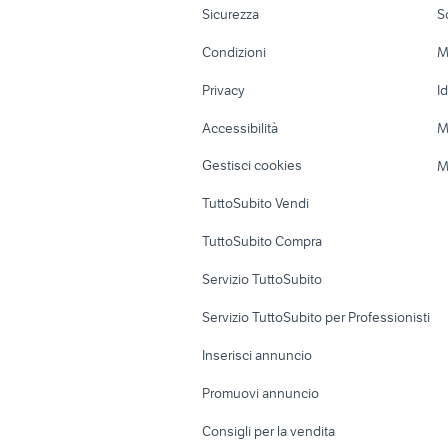
Sicurezza
S
Accessori Moto
Terreni e rustic
Condizioni
M
Nautica
Garage e box
Privacy
I
Caravan e Camper
Loft, mansarde 
Accessibilità
M
Veicoli commerciali
Case vacanza
Gestisci cookies
M
Uffici e Locali
TuttoSubito Vendi
commerciali
TuttoSubito Compra
Servizio TuttoSubito
Servizio TuttoSubito per Professionisti
Inserisci annuncio
Promuovi annuncio
Consigli per la vendita