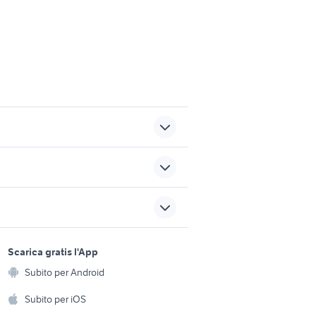
motore ford fiesta 1.4 tdci
alfa gtam auto
sports e hobby
ruotino mercedes accessori
a
Scarica gratis l'App
emilia
Animali
auto
Subito per Android
ento e
Accessori per animali
bmw serie 5 touring
hi
Subito per iOS
Musica e Film