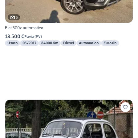
6
Fiat 500x automatica
13.500 €
Pavia
(
PV
)
Usato
05/2017
84000 Km
Diesel
Automatico
Euro 6b