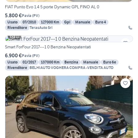
FIAT Punto Evo 1.4 5 porte Dynamic GPL FINO AL 0
5.800 €
Pavia
(
PV
)
Usato
07/2010
127000 Km
Gpl
Manuale
Euro 4
Rivenditore
TerasAuto Srl
11
Smart ForFour 2017---1 0 Benzina Neopatentati
6.900 €
Pavia
(
PV
)
Usato
02/2017
137000 Km
Benzina
Manuale
Euro 6e
Rivenditore
BELHIAUTO VOGHERA COMPRA -VENDITA AUTO