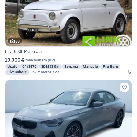
20
FIAT 500L Preparata
10.000 €
Cava Manara
(
PV
)
Usato
04/1970
106521 Km
Benzina
Manuale
Pre-Euro
Rivenditore
Link Motors Pavia