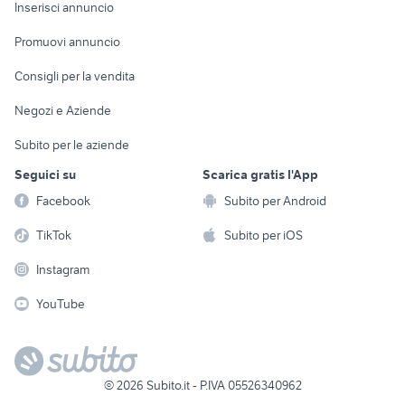
Console e
Accessori per
Casalinghi
Inserisci annuncio
Videogiochi
animali
Elettrodomestici
Promuovi annuncio
Audio/Video
Musica e Film
Giardino e Fai da te
Consigli per la vendita
Fotografia
Libri e Riviste
Abbigliamento e
Negozi e Aziende
Telefonia
Strumenti Musicali
Accessori
Subito per le aziende
Sports
Tutto per i bambini
Seguici su
Scarica gratis l'App
Biciclette
Facebook
Subito per Android
Collezionismo
TikTok
Subito per iOS
Instagram
YouTube
©
2026
Subito.it - P.IVA 05526340962