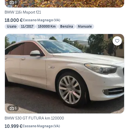
6
BMW 116i Msport f21
18.000 €
Cassano Magnago
(
VA
)
Usato
11/2017
150000 Km
Benzina
Manuale
6
BMW 530 GT FUTURA km 120000
10.999 €
Cassano Magnago
(
VA
)