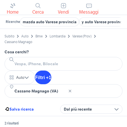
Home
Cerca
Vendi
Messaggi
mazda auto Varese provincia
y auto Varese provincia
Ricerche
Subito
Auto
Bmw
Lombardia
Varese (Prov)
Cassano Magnago
Cosa cerchi?
Filtri +1
Auto
Salva ricerca
Dal più recente
2 risultati