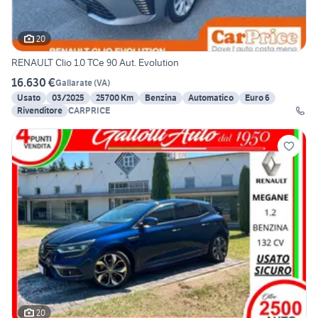
20
RENAULT Clio 1.0 TCe 90 Aut. Evolution
16.630 €
Gallarate
(
VA
)
Usato
03/2025
25700 Km
Benzina
Automatico
Euro 6
Rivenditore
CARPRICE
20