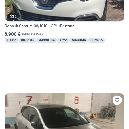
6
Renault Capture 08/1016 - GPL /Benzina
8.900 €
Gallarate
(
VA
)
Usato
08/2016
99000 Km
Altro
Manuale
Euro 6b