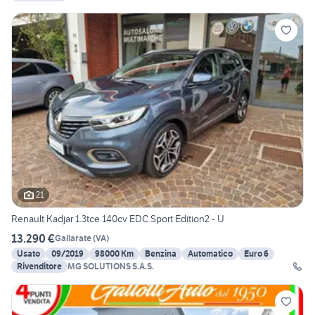
21
Renault Kadjar 1.3tce 140cv EDC Sport Edition2 - U
13.290 €
Gallarate
(
VA
)
Usato
09/2019
98000 Km
Benzina
Automatico
Euro 6
Rivenditore
MG SOLUTIONS S.A.S.