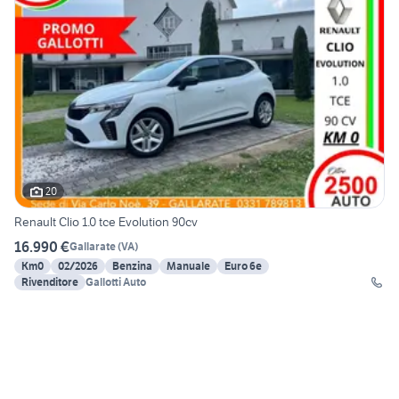
20
Renault Clio 1.0 tce Evolution 90cv
16.990 €
Gallarate
(
VA
)
Km0
02/2026
Benzina
Manuale
Euro 6e
Rivenditore
Gallotti Auto