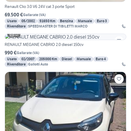
Renault Clio 3.0 V6 24V cat 3 porte Sport
69.500 €
Gallarate
(
VA
)
Usato
05/2002
51650 Km
Benzina
Manuale
Euro 3
Rivenditore
SPEEDMASTER DI TIBILETTI MARCO
12
RENAULT MEGANE CABRIO 2.0 diesel 150cv
990 €
Gallarate
(
VA
)
Usato
02/2007
205000 Km
Diesel
Manuale
Euro 4
Rivenditore
Gallotti Auto