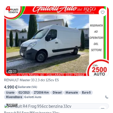
20
RENAULT Master 33 2.3 dci 125cv E5
4.990 €
Gallarate
(
VA
)
Usato
02/2013
272036 Km
Diesel
Manuale
Euro 5
Rivenditore
Gallotti Auto
15
Renault R4 Frog 956cc benzina 33cv