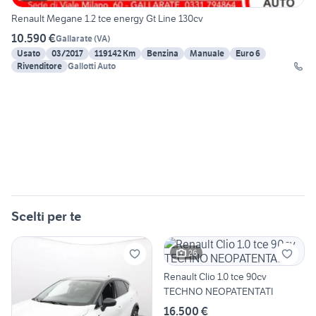
Renault Megane 1.2 tce energy Gt Line 130cv
10.590 €
Gallarate
(
VA
)
Usato
03/2017
119142 Km
Benzina
Manuale
Euro 6
Rivenditore
Gallotti Auto
Scelti per te
26
Renault Clio 1.0 tce 90cv
TECHNO NEOPATENTATI
16.500 €