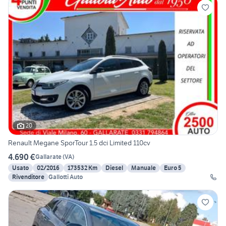
20
Renault Megane SporTour 1.5 dci Limited 110cv
4.690 €
Gallarate
(
VA
)
Usato
02/2016
173532 Km
Diesel
Manuale
Euro 5
Rivenditore
Gallotti Auto