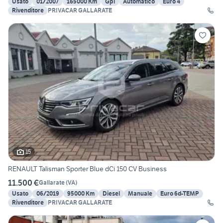
Usato
01/2007
165000 Km
Gpl
Automatico
Euro 4
Rivenditore
PRIVACAR GALLARATE
15
RENAULT Talisman Sporter Blue dCi 150 CV Business
11.500 €
Gallarate
(
VA
)
Usato
06/2019
95000 Km
Diesel
Manuale
Euro 6d-TEMP
Rivenditore
PRIVACAR GALLARATE