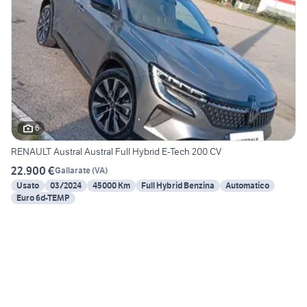
6
RENAULT Austral Austral Full Hybrid E-Tech 200 CV
22.900 €
Gallarate
(
VA
)
Usato
03/2024
45000 Km
Full Hybrid Benzina
Automatico
Euro 6d-TEMP