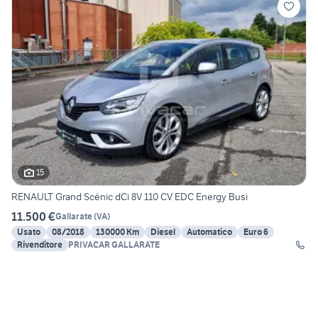
15
RENAULT Grand Scénic dCi 8V 110 CV EDC Energy Busi
11.500 €
Gallarate
(
VA
)
Usato
08/2018
130000 Km
Diesel
Automatico
Euro 6
Rivenditore
PRIVACAR GALLARATE