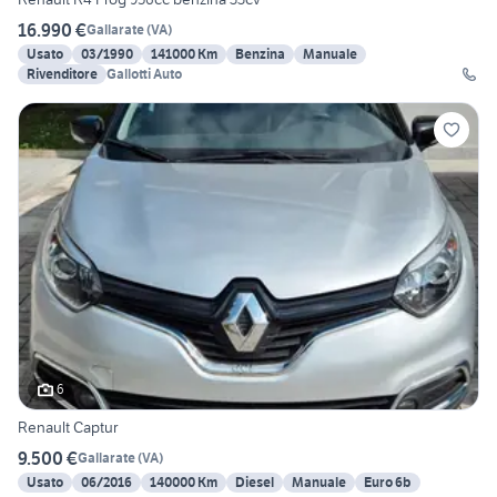
16.990 €
Gallarate
(
VA
)
Usato
03/1990
141000 Km
Benzina
Manuale
Rivenditore
Gallotti Auto
6
Renault Captur
9.500 €
Gallarate
(
VA
)
Usato
06/2016
140000 Km
Diesel
Manuale
Euro 6b