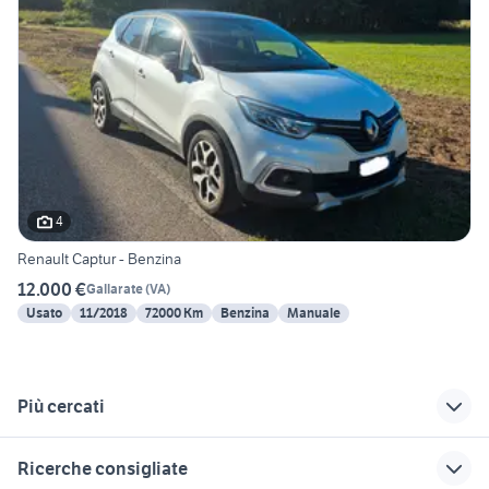
4
Renault Captur - Benzina
12.000 €
Gallarate
(
VA
)
Usato
11/2018
72000 Km
Benzina
Manuale
Più cercati
Correlati
Richerche simili
Suggerimenti
Ricerche consigliate
auto Cittiglio
auto Valdidentro
auto Mozzanica