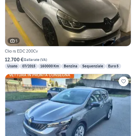
5
Clio rs EDC 200Cv
12.700 €
Gallarate
(
VA
)
Usato
07/2015
160000 Km
Benzina
Sequenziale
Euro 5