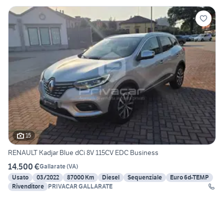
15
RENAULT Kadjar Blue dCi 8V 115CV EDC Business
14.500 €
Gallarate
(
VA
)
Usato
03/2022
87000 Km
Diesel
Sequenziale
Euro 6d-TEMP
Rivenditore
PRIVACAR GALLARATE