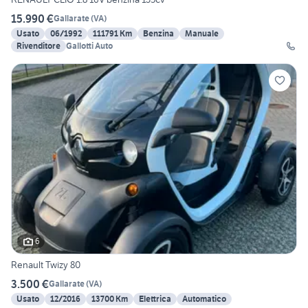
15.990 €
Gallarate
(
VA
)
Usato
06/1992
111791 Km
Benzina
Manuale
Rivenditore
Gallotti Auto
6
Renault Twizy 80
3.500 €
Gallarate
(
VA
)
Usato
12/2016
13700 Km
Elettrica
Automatico