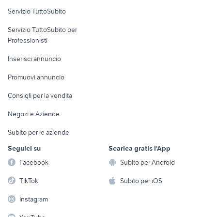
Servizio TuttoSubito
elettronica
per la casa e la
sports e hobby
Servizio TuttoSubito per
persona
Informatica
Animali
Professionisti
Arredamento e
Console e
Accessori per
Casalinghi
Inserisci annuncio
Videogiochi
animali
Elettrodomestici
Promuovi annuncio
Audio/Video
Musica e Film
Giardino e Fai da te
Consigli per la vendita
Fotografia
Libri e Riviste
Abbigliamento e
Negozi e Aziende
Telefonia
Strumenti Musicali
Accessori
Subito per le aziende
Sports
Tutto per i bambini
Seguici su
Scarica gratis l'App
Biciclette
Facebook
Subito per Android
Collezionismo
TikTok
Subito per iOS
Instagram