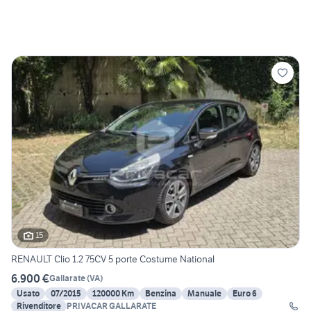
15
RENAULT Clio 1.2 75CV 5 porte Costume National
6.900 €
Gallarate
(
VA
)
Usato
07/2015
120000 Km
Benzina
Manuale
Euro 6
Rivenditore
PRIVACAR GALLARATE