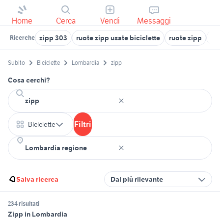
Home
Cerca
Vendi
Messaggi
zipp 303
ruote zipp usate biciclette
ruote zipp
zi
Ricerche
Subito
Biciclette
Lombardia
zipp
Cosa cerchi?
Filtri
Biciclette
Salva ricerca
Dal più rilevante
234 risultati
Zipp in Lombardia