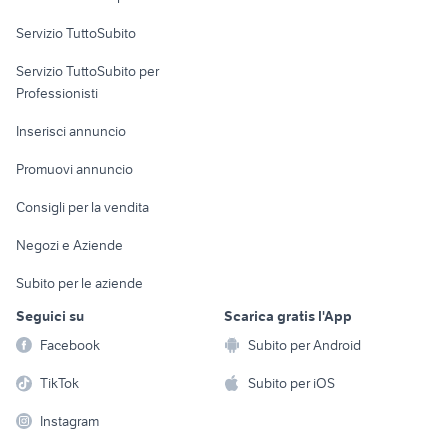
commerciali
Servizio TuttoSubito
elettronica
per la casa e la
sports e hobby
Servizio TuttoSubito per
persona
Informatica
Animali
Professionisti
Arredamento e
Console e
Accessori per
Casalinghi
Inserisci annuncio
Videogiochi
animali
Elettrodomestici
Promuovi annuncio
Audio/Video
Musica e Film
Giardino e Fai da te
Consigli per la vendita
Fotografia
Libri e Riviste
Abbigliamento e
Negozi e Aziende
Telefonia
Strumenti Musicali
Accessori
Subito per le aziende
Sports
Tutto per i bambini
Seguici su
Scarica gratis l'App
Biciclette
Facebook
Subito per Android
Collezionismo
TikTok
Subito per iOS
Instagram