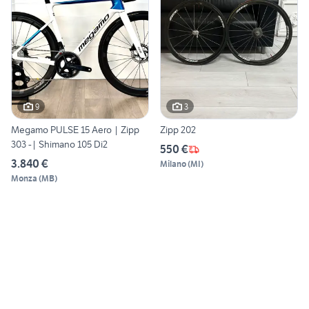
9
3
Megamo PULSE 15 Aero | Zipp
Zipp 202
303 -| Shimano 105 Di2
550 €
3.840 €
Milano
(
MI
)
Monza
(
MB
)