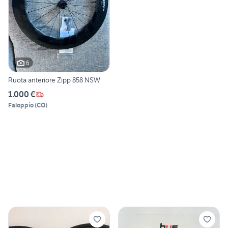
6
Ruota anteriore Zipp 858 NSW
1.000 €
Faloppio
(
CO
)