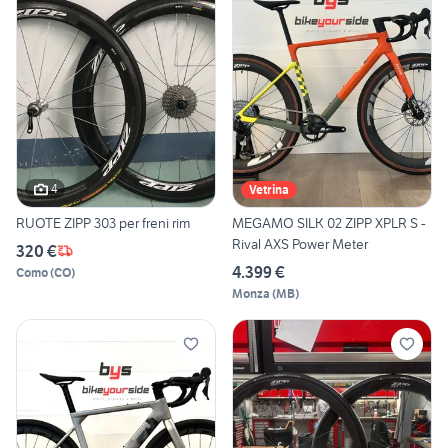
4
Vetrina
RUOTE ZIPP 303 per freni rim
MEGAMO SILK 02 ZIPP XPLR S -
Rival AXS Power Meter
320 €
4.399 €
Como
(
CO
)
Monza
(
MB
)