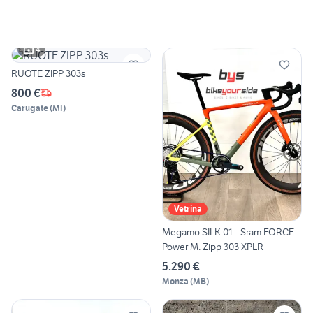
4
RUOTE ZIPP 303s
800 €
Carugate
(
MI
)
Vetrina
Megamo SILK 01 - Sram FORCE
Power M. Zipp 303 XPLR
5.290 €
Monza
(
MB
)