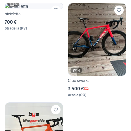
6
bicicletta
700 €
Stradella
(
PV
)
4
Crux sworks
3.500 €
Arosio
(
CO
)