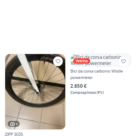
Vetrina
Bici da corsa carbonio Wistle
powermeter
2.650 €
Campospinoso
(
PV
)
4
ZIPP 303S