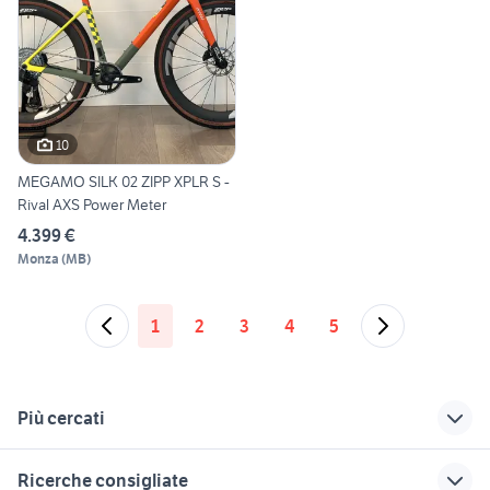
10
MEGAMO SILK 02 ZIPP XPLR S -
Rival AXS Power Meter
4.399 €
Monza
(
MB
)
1
2
3
4
5
Più cercati
Correlati
Richerche simili
Suggerimenti
Ricerche consigliate