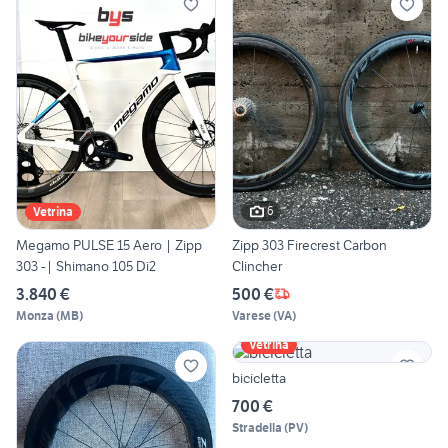
6
Vetrina
Megamo PULSE 15 Aero | Zipp
Zipp 303 Firecrest Carbon
303 -| Shimano 105 Di2
Clincher
3.840 €
500 €
Monza
(
MB
)
Varese
(
VA
)
Vetrina
bicicletta
700 €
Stradella
(
PV
)