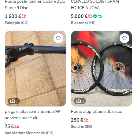
Ruota posteriore lenticolare Zipp
CERVELO SOLOIST SRAM
Super 9 Disc
FORCE NUOVA
1.600 €
5.000 €
Faloppio
(
CO
)
Biassono
(
MB
)
3
6
piega e attacco manubrio ZIPP
Ruote Zipp Course 30 disco
service course alu
250 €
75 €
Sondrio
(
SO
)
San Martino Siccomario
(
PV
)