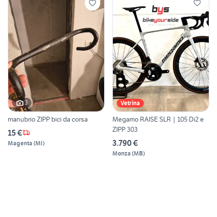
3
Vetrina
manubrio ZIPP bici da corsa
Megamo RAISE SLR | 105 Di2 e
ZIPP 303
15 €
3.790 €
Magenta
(
MI
)
Monza
(
MB
)