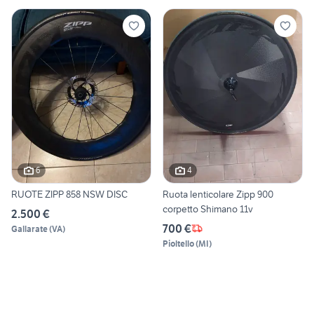
6
4
RUOTE ZIPP 858 NSW DISC
Ruota lenticolare Zipp 900
corpetto Shimano 11v
2.500 €
700 €
Gallarate
(
VA
)
Pioltello
(
MI
)