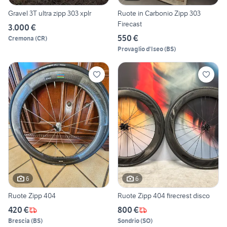
Gravel 3T ultra zipp 303 xplr
Ruote in Carbonio Zipp 303
Firecast
3.000 €
550 €
Cremona
(
CR
)
Provaglio d'Iseo
(
BS
)
6
6
Ruote Zipp 404
Ruote Zipp 404 firecrest disco
420 €
800 €
Brescia
(
BS
)
Sondrio
(
SO
)