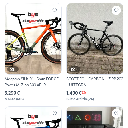
9
6
Megamo SILK 01 - Sram FORCE
SCOTT FOIL CARBON – ZIPP 202
Power M. Zipp 303 XPLR
– ULTEGRA
5.290 €
1.400 €
Monza
(
MB
)
Busto Arsizio
(
VA
)