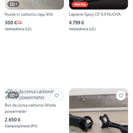
4
Vetrina
Ruote in carbonio zipp 404
Lapierre Spicy CF 8.9 NUOVA
300 €
4.799 €
Valmadrera
(
LC
)
Valmadrera
(
LC
)
4
Bici da corsa carbonio Wistle
powermeter
2.650 €
Campospinoso
(
PV
)