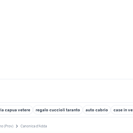
ria capua vetere
regalo cuccioli taranto
auto cabrio
case in ve
o (Prov)
Canonica d'Adda