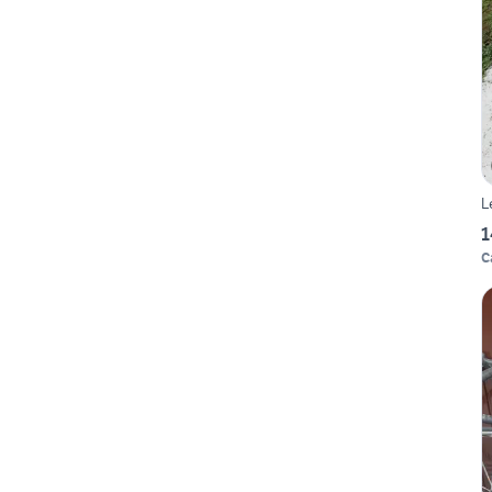
L
1
C