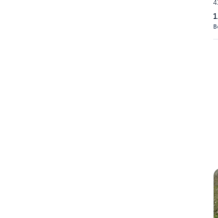
4
1
B