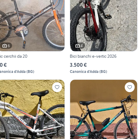
6
4
ic cerchii da 20
Bici bianchi e-vertic 2026
0 €
3.500 €
anonica d'Adda
(
BG
)
Canonica d'Adda
(
BG
)