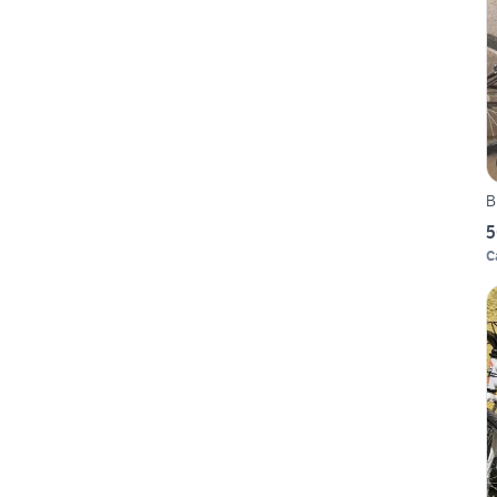
B
5
C