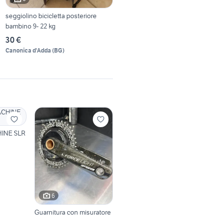
seggiolino bicicletta posteriore
bambino 9- 22 kg
30 €
Canonica d'Adda
(
BG
)
INE SLR
6
Guarnitura con misuratore