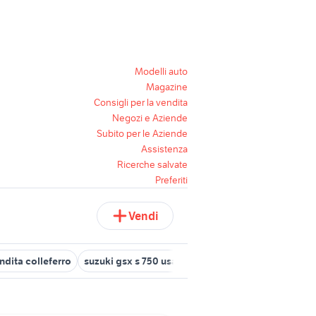
Modelli auto
Magazine
Consigli per la vendita
Negozi e Aziende
Subito per le Aziende
Assistenza
Ricerche salvate
Preferiti
Vendi
ndita colleferro
suzuki gsx s 750 usata
lavoro ivrea
lavoro gio