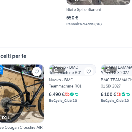
Bici e Spillo Bianchi
650 €
Canonica d'Adda
(
BG
)
celti per te
12
14
Nuovo - BMC
BMC TEAMMACH
Teammachine R01
01 SIX 2027
6.490 €
6.100 €
BeCycle_Club 2.0
BeCycle_Club 2.0
8
ee Cougan Crossfire AIR