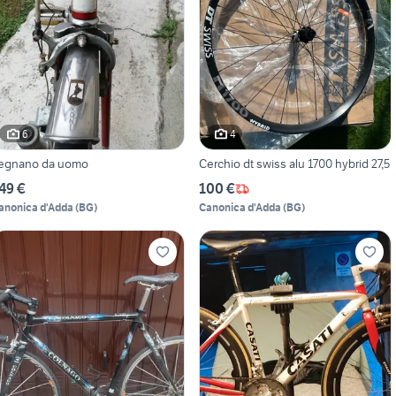
6
4
egnano da uomo
Cerchio dt swiss alu 1700 hybrid 27,5
49 €
100 €
anonica d'Adda
(
BG
)
Canonica d'Adda
(
BG
)