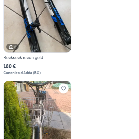
6
Rocksock recon gold
180 €
Canonica d'Adda
(
BG
)