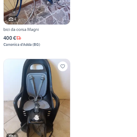
4
bici da corsa Magni
400 €
Canonica d'Adda
(
BG
)
6