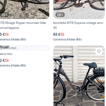
6
6
TB Mirage Ripper mountain bike
bicicletta MTB Esperia vintage anni
onna/ragazza
90
5 €
65 €
anonica d'Adda
(
BG
)
Canonica d'Adda
(
BG
)
4
asco bici
2 €
anonica d'Adda
(
BG
)
6