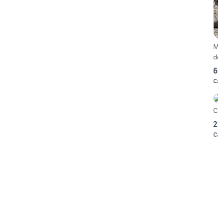
M
d
6
C
C
2
C