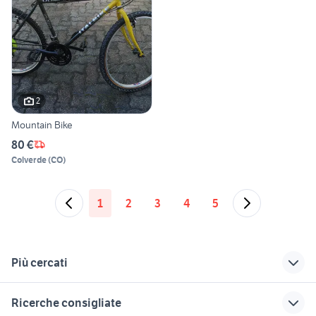
2
Mountain Bike
80 €
Colverde
(
CO
)
1
2
3
4
5
Più cercati
Correlati
Richerche simili
Suggerimenti
Ricerche consigliate
mountain bike
bici elettrica usata
bici da corsa torpado