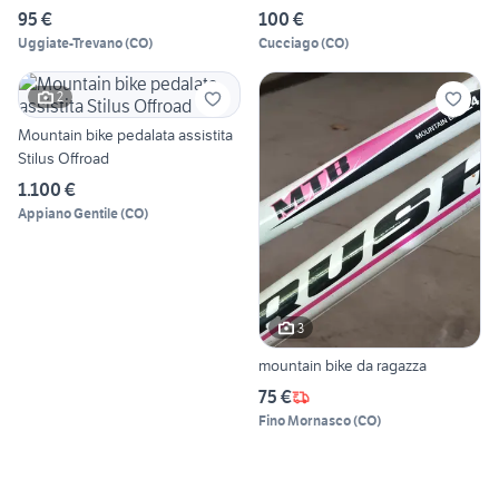
95 €
100 €
Uggiate-Trevano
(
CO
)
Cucciago
(
CO
)
2
Mountain bike pedalata assistita
Stilus Offroad
1.100 €
Appiano Gentile
(
CO
)
3
mountain bike da ragazza
75 €
Fino Mornasco
(
CO
)