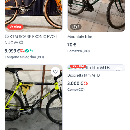
2
Vetrina
💥 KTM SCARP EXONIC EVO III
Mountain bike
NUOVA 💥
70 €
5.999 €
Lomazzo
(
CO
)
Longone al Segrino
(
CO
)
Vetrina
Bicicletta ktm MTB
3.000 €
Como
(
CO
)