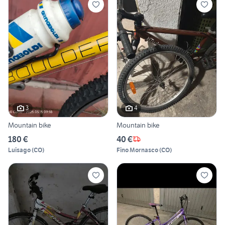
3
4
Mountain bike
Mountain bike
180 €
40 €
Luisago
(
CO
)
Fino Mornasco
(
CO
)