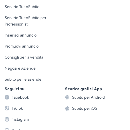
Servizio TuttoSubito
elettronica
per la casa e la
sports e hobby
Servizio TuttoSubito per
persona
Informatica
Animali
Professionisti
Arredamento e
Console e
Accessori per
Casalinghi
Inserisci annuncio
Videogiochi
animali
Elettrodomestici
Promuovi annuncio
Audio/Video
Musica e Film
Giardino e Fai da te
Consigli per la vendita
Fotografia
Libri e Riviste
Abbigliamento e
Negozi e Aziende
Telefonia
Strumenti Musicali
Accessori
Subito per le aziende
Sports
Tutto per i bambini
Seguici su
Scarica gratis l'App
Biciclette
Facebook
Subito per Android
Collezionismo
TikTok
Subito per iOS
Instagram