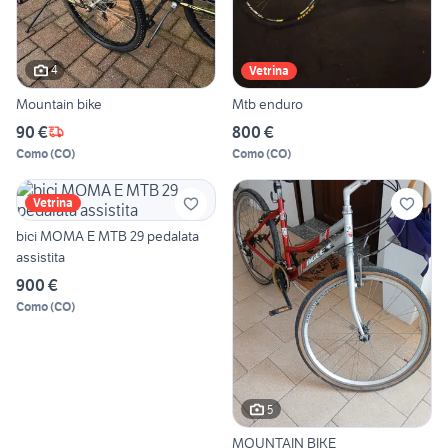
4
Vetrina
Mountain bike
Mtb enduro
90 €
800 €
Como
(
CO
)
Como
(
CO
)
Vetrina
bici MOMA E MTB 29 pedalata
assistita
900 €
Como
(
CO
)
5
MOUNTAIN BIKE