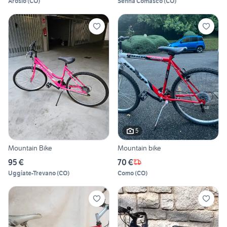
Arosio
(
CO
)
Senna Comasco
(
CO
)
5
Mountain Bike
Mountain bike
95 €
70 €
Uggiate-Trevano
(
CO
)
Como
(
CO
)