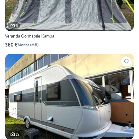
6
Veranda Gonfiabile Kampa
360 €
Monza
(
MB
)
19