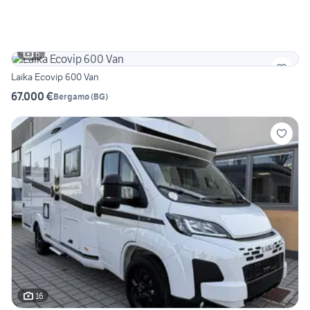
6
Laika Ecovip 600 Van
67.000 €
Bergamo
(
BG
)
16