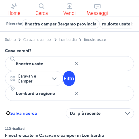
Home
Cerca
Vendi
Messaggi
finestra camper Bergamo provincia
roulotte usate be
Ricerche
Subito
Caravan e camper
Lombardia
finestre usate
Cosa cerchi?
Caravan e
Filtri
Camper
Salva ricerca
Dal più recente
110 risultati
Finestre usate in Caravan e camper in Lombardia