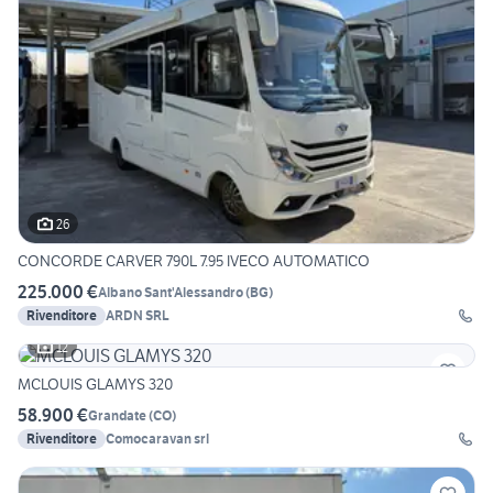
26
CONCORDE CARVER 790L 7.95 IVECO AUTOMATICO
225.000 €
Albano Sant'Alessandro
(
BG
)
Rivenditore
ARDN SRL
12
MCLOUIS GLAMYS 320
58.900 €
Grandate
(
CO
)
Rivenditore
Comocaravan srl