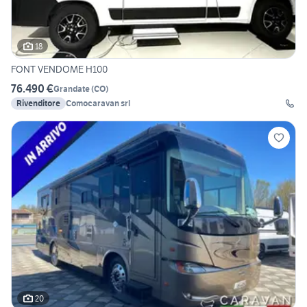
18
FONT VENDOME H100
76.490 €
Grandate
(
CO
)
Rivenditore
Comocaravan srl
20