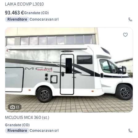
LAIKA ECOVIP L3010
93.463 €
Grandate
(
CO
)
Rivenditore
Comocaravan srl
13
MCLOUIS MC4 360 (st.)
Grandate
(
CO
)
Rivenditore
Comocaravan srl