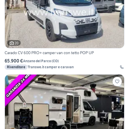
20
Carado CV 600 PRO+ camper van con tetto POP UP
65.900 €
Anzano del Parco
(
CO
)
Rivenditore
Transwe.it camper e caravan