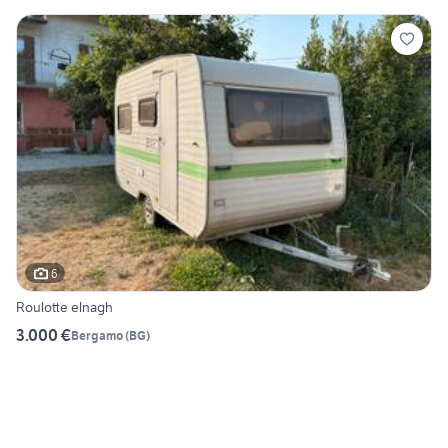
6
Roulotte elnagh
3.000 €
Bergamo
(
BG
)