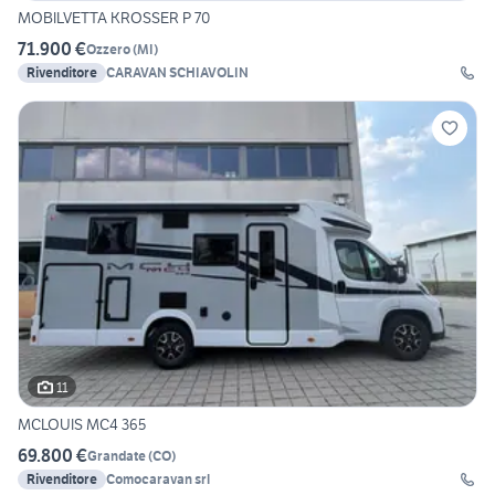
MOBILVETTA KROSSER P 70
71.900 €
Ozzero
(
MI
)
Rivenditore
CARAVAN SCHIAVOLIN
11
MCLOUIS MC4 365
69.800 €
Grandate
(
CO
)
Rivenditore
Comocaravan srl