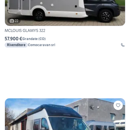
22
MCLOUIS GLAMYS 322
57.900 €
Grandate
(
CO
)
Rivenditore
Comocaravan srl