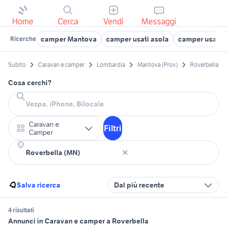
Home
Cerca
Vendi
Messaggi
camper Mantova
camper usati asola
camper usati 
Ricerche
Subito
Caravan e camper
Lombardia
Mantova (Prov)
Roverbella
Cosa cerchi?
Caravan e
Filtri
Camper
Salva ricerca
Dal più recente
4 risultati
Annunci in Caravan e camper a Roverbella