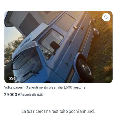
6
Volkswagen T3 allestimento westfalia 1.600 benzina
29.000 €
Roverbella
(
MN
)
La tua ricerca ha restituito pochi annunci.