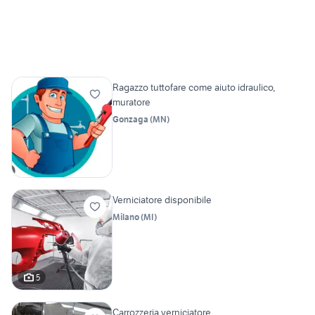
Ragazzo tuttofare come aiuto idraulico,
muratore
Gonzaga
(
MN
)
Verniciatore disponibile
Milano
(
MI
)
5
Carrozzeria verniciatore