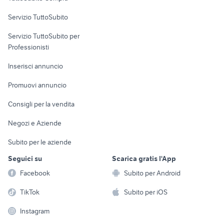
commerciali
Servizio TuttoSubito
elettronica
per la casa e la
sports e hobby
Servizio TuttoSubito per
persona
Informatica
Animali
Professionisti
Arredamento e
Console e
Accessori per
Casalinghi
Inserisci annuncio
Videogiochi
animali
Elettrodomestici
Promuovi annuncio
Audio/Video
Musica e Film
Giardino e Fai da te
Consigli per la vendita
Fotografia
Libri e Riviste
Abbigliamento e
Negozi e Aziende
Telefonia
Strumenti Musicali
Accessori
Subito per le aziende
Sports
Tutto per i bambini
Seguici su
Scarica gratis l'App
Biciclette
Facebook
Subito per Android
Collezionismo
TikTok
Subito per iOS
Instagram