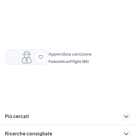
Apprendista carrozziere
Palazzolo sull'Oglio
(
BS
)
Più cercati
Correlati
Richerche simili
Suggerimenti
Ricerche consigliate