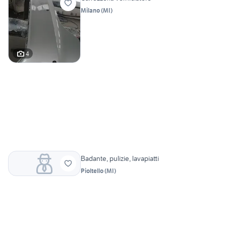
Milano
(
MI
)
4
Badante, pulizie, lavapiatti
Pioltello
(
MI
)