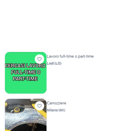
Lavoro full-time o part-time
Lodi
(
LO
)
Carrozziere
Milano
(
MI
)