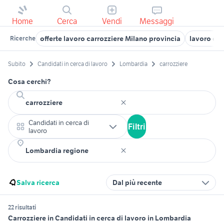
Home
Cerca
Vendi
Messaggi
offerte lavoro carrozziere Milano provincia
lavoro car
Ricerche
Subito
Candidati in cerca di lavoro
Lombardia
carrozziere
Cosa cerchi?
Candidati in cerca di
Filtri
lavoro
Salva ricerca
Dal più recente
22 risultati
Carrozziere in Candidati in cerca di lavoro in Lombardia