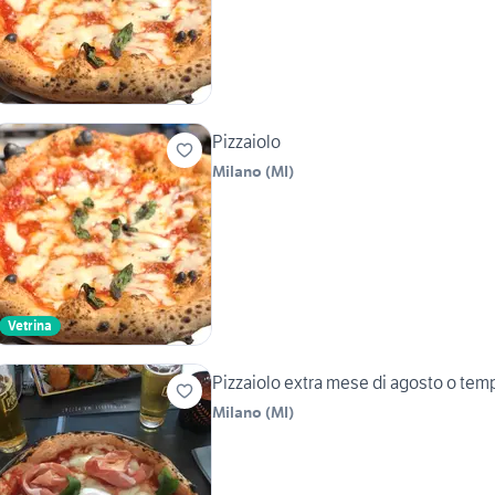
Pizzaiolo
Milano
(
MI
)
Vetrina
Pizzaiolo extra mese di agosto o tem
Milano
(
MI
)