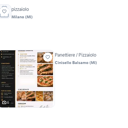
pizzaiolo
Milano
(
MI
)
Panettiere / Pizzaiolo
Cinisello Balsamo
(
MI
)
6