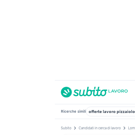
offerte lavoro pizzaiol
Ricerche
simili
Subito
Candidati in cerca di lavoro
Lom