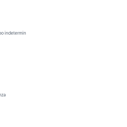
po indetermin
nza