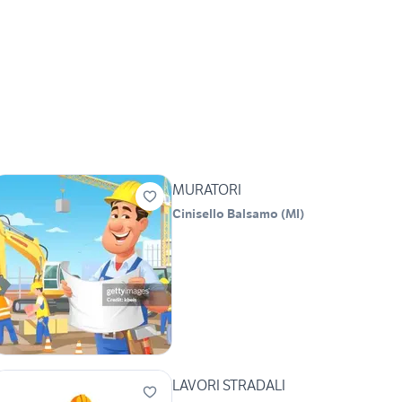
MURATORI
Cinisello Balsamo
(
MI
)
LAVORI STRADALI