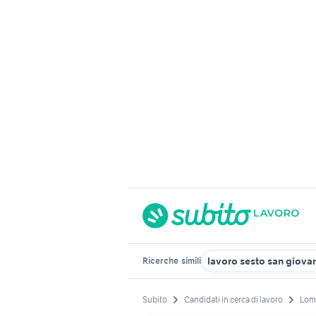
lavoro sesto san giova
Ricerche
simili
Subito
Candidati in cerca di lavoro
Lom