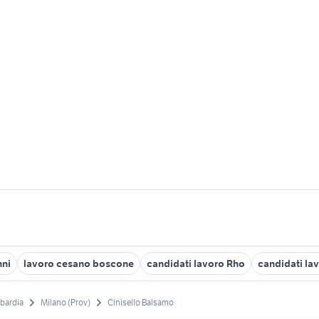
nni
lavoro cesano boscone
candidati lavoro Rho
candidati la
bardia
Milano (Prov)
Cinisello Balsamo