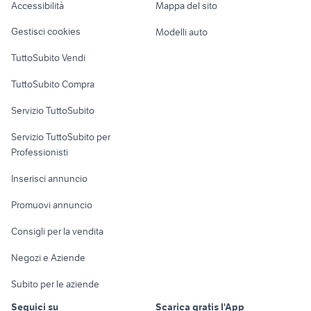
Accessibilità
Mappa del sito
Loft, mansarde e
Veicoli commerciali
altro
Gestisci cookies
Modelli auto
Case vacanza
TuttoSubito Vendi
Uffici e Locali
TuttoSubito Compra
commerciali
Servizio TuttoSubito
elettronica
per la casa e la
sports e hobby
Servizio TuttoSubito per
persona
Informatica
Animali
Professionisti
Arredamento e
Console e
Accessori per
Casalinghi
Inserisci annuncio
Videogiochi
animali
Elettrodomestici
Promuovi annuncio
Audio/Video
Musica e Film
Giardino e Fai da te
Consigli per la vendita
Fotografia
Libri e Riviste
Abbigliamento e
Negozi e Aziende
Telefonia
Strumenti Musicali
Accessori
Subito per le aziende
Sports
Tutto per i bambini
Seguici su
Scarica gratis l'App