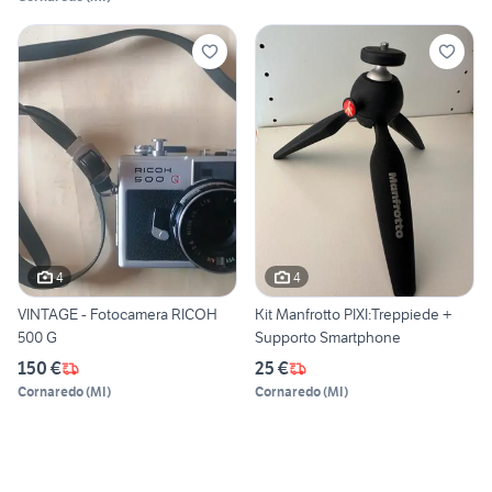
4
4
VINTAGE - Fotocamera RICOH
Kit Manfrotto PIXI:Treppiede +
500 G
Supporto Smartphone
150 €
25 €
Cornaredo
(
MI
)
Cornaredo
(
MI
)