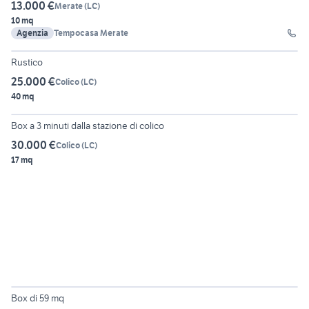
13.000 €
Merate
(
LC
)
10 mq
Agenzia
Tempocasa Merate
6
Rustico
25.000 €
Colico
(
LC
)
40 mq
6
Box a 3 minuti dalla stazione di colico
30.000 €
Colico
(
LC
)
17 mq
6
Box di 59 mq