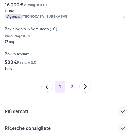
16.000 €
Missaglia
(
LC
)
15 mq
Agenzia
TECNOCASA - EUREKA SAS
3
Box singolo in Vercurago (LC)
Vercurago
(
LC
)
17 mq
2
Box in acciaio
500 €
Pasturo
(
LC
)
6 mq
1
2
Più cercati
Correlati
Richerche simili
Suggerimenti
Ricerche consigliate