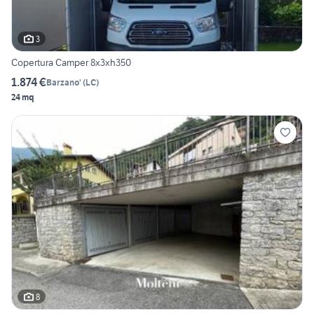
3
Copertura Camper 8x3xh350
1.874 €
Barzano'
(
LC
)
24 mq
8