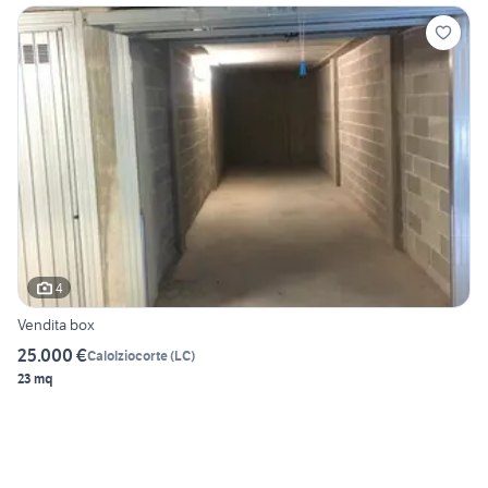
4
Vendita box
25.000 €
Calolziocorte
(
LC
)
23 mq