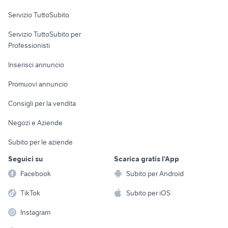
Servizio TuttoSubito
elettronica
per la casa e la
sports e hobby
Servizio TuttoSubito per
persona
Informatica
Animali
Professionisti
Arredamento e
Console e
Accessori per
Casalinghi
Inserisci annuncio
Videogiochi
animali
Elettrodomestici
Promuovi annuncio
Audio/Video
Musica e Film
Giardino e Fai da te
Consigli per la vendita
Fotografia
Libri e Riviste
Abbigliamento e
Negozi e Aziende
Telefonia
Strumenti Musicali
Accessori
Subito per le aziende
Sports
Tutto per i bambini
Seguici su
Scarica gratis l'App
Biciclette
Facebook
Subito per Android
Collezionismo
TikTok
Subito per iOS
Instagram