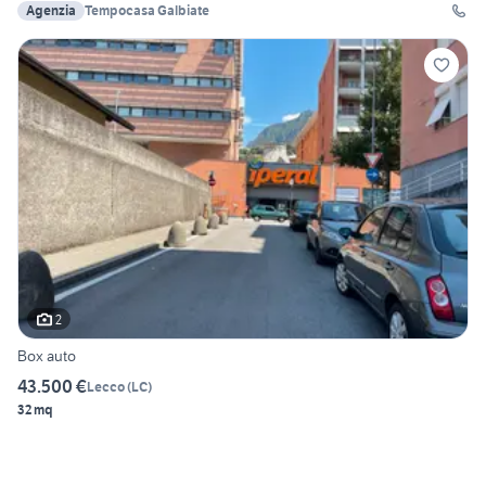
Agenzia
Tempocasa Galbiate
2
Box auto
43.500 €
Lecco
(
LC
)
32 mq