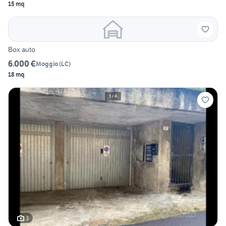
15 mq
Box auto
6.000 €
Moggio
(
LC
)
18 mq
3