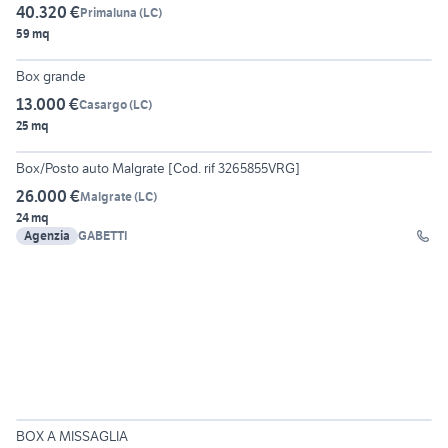
40.320 €
Primaluna
(
LC
)
59 mq
5
Box grande
13.000 €
Casargo
(
LC
)
25 mq
5
Box/Posto auto Malgrate [Cod. rif 3265855VRG]
26.000 €
Malgrate
(
LC
)
24 mq
Agenzia
GABETTI
3
BOX A MISSAGLIA