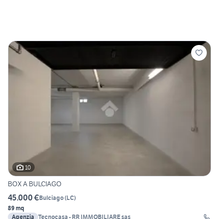
10
BOX A BULCIAGO
45.000 €
Bulciago
(
LC
)
89 mq
Agenzia
Tecnocasa - RR IMMOBILIARE sas