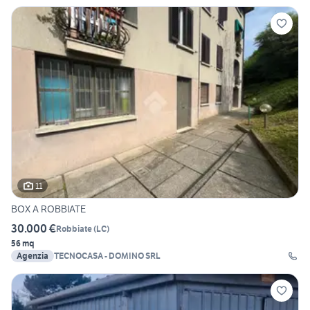
11
BOX A ROBBIATE
30.000 €
Robbiate
(
LC
)
56 mq
Agenzia
TECNOCASA - DOMINO SRL