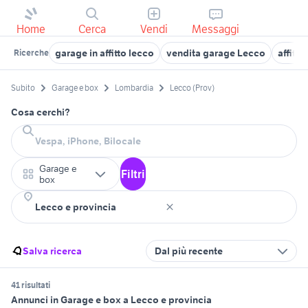
Home
Cerca
Vendi
Messaggi
garage in affitto lecco
vendita garage Lecco
affitt
Ricerche
Subito
Garage e box
Lombardia
Lecco (Prov)
Cosa cerchi?
Garage e
Filtri
box
Salva ricerca
Dal più recente
41 risultati
Annunci in Garage e box a Lecco e provincia