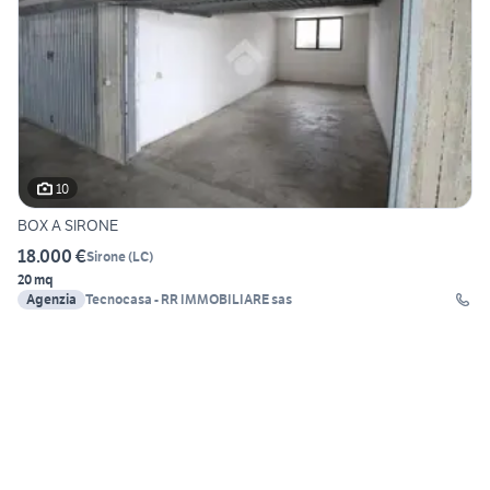
10
BOX A SIRONE
18.000 €
Sirone
(
LC
)
20 mq
Agenzia
Tecnocasa - RR IMMOBILIARE sas