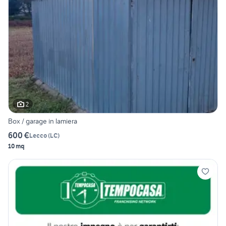
2
Box / garage in lamiera
600 €
Lecco
(
LC
)
10 mq