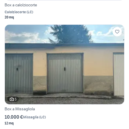
Box a calolziocorte
Calolziocorte
(
LC
)
20 mq
5
Box a Missagliola
10.000 €
Missaglia
(
LC
)
12 mq