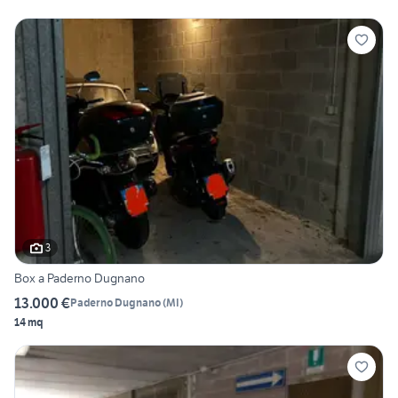
3
Box a Paderno Dugnano
13.000 €
Paderno Dugnano
(
MI
)
14 mq