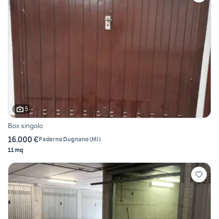
5
Box singolo
16.000 €
Paderno Dugnano
(
MI
)
11 mq