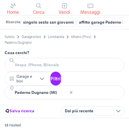
Home
Cerca
Vendi
Messaggi
singolo sesto san giovanni
affitto garage Paderno D
Ricerche
Subito
Garage e box
Lombardia
Milano (Prov)
Paderno Dugnano
Cosa cerchi?
Garage e
Filtri
box
Salva ricerca
Dal più recente
18 risultati