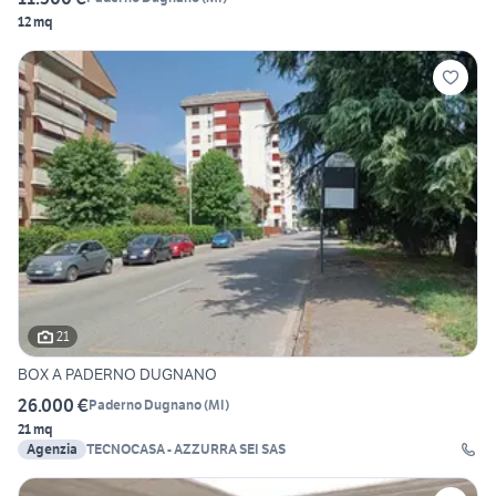
12 mq
21
BOX A PADERNO DUGNANO
26.000 €
Paderno Dugnano
(
MI
)
21 mq
Agenzia
TECNOCASA - AZZURRA SEI SAS