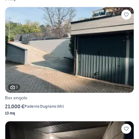
3
Box singolo
21.000 €
Paderno Dugnano
(
MI
)
13 mq