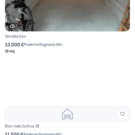
2
Vendita box
33.000 €
Paderno Dugnano
(
MI
)
29 mq
Box viale bolivia 38
11.500 €
Paderno Dugnano
(
MI
)