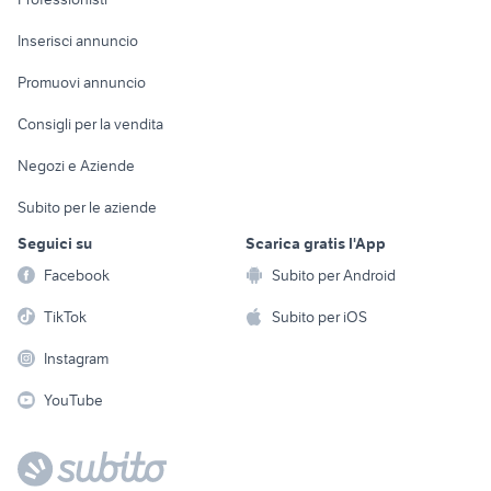
Arredamento e
Console e
Accessori per
Casalinghi
Inserisci annuncio
Videogiochi
animali
Elettrodomestici
Promuovi annuncio
Audio/Video
Musica e Film
Giardino e Fai da te
Consigli per la vendita
Fotografia
Libri e Riviste
Abbigliamento e
Negozi e Aziende
Telefonia
Strumenti Musicali
Accessori
Subito per le aziende
Sports
Tutto per i bambini
Seguici su
Scarica gratis l'App
Biciclette
Facebook
Subito per Android
Collezionismo
TikTok
Subito per iOS
Instagram
YouTube