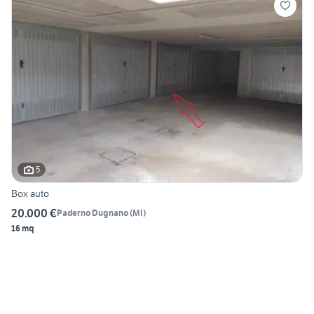
5
Box auto
20.000 €
Paderno Dugnano
(
MI
)
16 mq