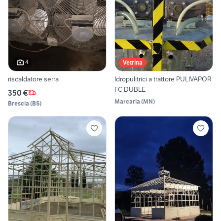
4
Vetrina
riscaldatore serra
Idropulitrici a trattore PULIVAPOR
FC DUBLE
350 €
Marcaria
(
MN
)
Brescia
(
BS
)