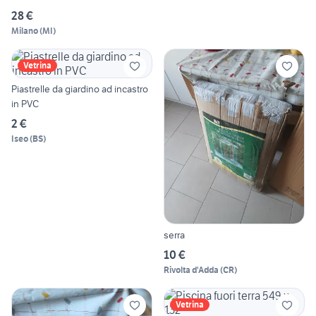
28 €
Milano
(
MI
)
Vetrina
Piastrelle da giardino ad incastro
in PVC
2 €
Iseo
(
BS
)
serra
10 €
Rivolta d'Adda
(
CR
)
Vetrina