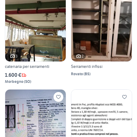
3
2
catenaria per serramenti
Serramenti infissi
Rovato
(
BS
)
1.600 €
Morbegno
(
SO
)