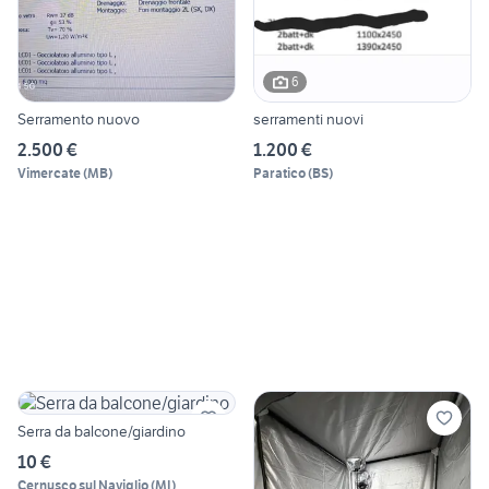
6
Serramento nuovo
serramenti nuovi
2.500 €
1.200 €
Vimercate
(
MB
)
Paratico
(
BS
)
Serra da balcone/giardino
10 €
Cernusco sul Naviglio
(
MI
)