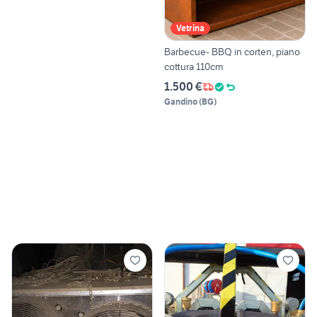
Vetrina
Barbecue- BBQ in corten, piano
cottura 110cm
1.500 €
Gandino
(
BG
)