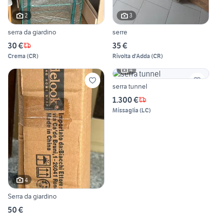
2
3
serra da giardino
serre
30 €
35 €
Crema
(
CR
)
Rivolta d'Adda
(
CR
)
4
serra tunnel
1.300 €
Missaglia
(
LC
)
4
Serra da giardino
50 €