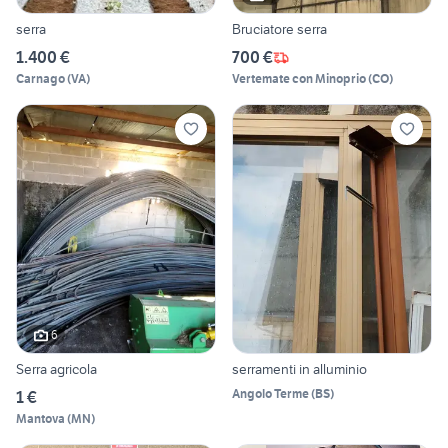
serra
Bruciatore serra
1.400 €
700 €
Carnago
(
VA
)
Vertemate con Minoprio
(
CO
)
6
Serra agricola
serramenti in alluminio
Angolo Terme
(
BS
)
1 €
Mantova
(
MN
)