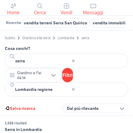
Home
Cerca
Vendi
Messaggi
vendita terreni Serra San Quirico
vendita immobili Se
Ricerche
Subito
Giardino e fai da te
Lombardia
serra
Cosa cerchi?
Giardino e Fai
Filtri
da te
Salva ricerca
Dal più rilevante
1.588 risultati
Serra in Lombardia