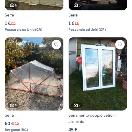
6
6
Serre
Serre
1 €
1 €
Pescarolo ed Uniti
(
CR
)
Pescarolo ed Uniti
(
CR
)
6
2
Serra
Serramento doppio vetro in
alluminio
60 €
45 €
Bergamo
(
BG
)