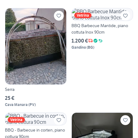
Vetrina
BBQ Barbecue Mantide, piano
cottuta Inox 90cm
1.200 €
Gandino
(
BG
)
Serra
25 €
Cava Manara
(
PV
)
Vetrina
BBQ - Barbecue in corten, piano
cottura 90cm