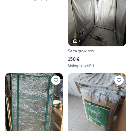
3
Serra grow box
150 €
Melegnano
(
MI
)