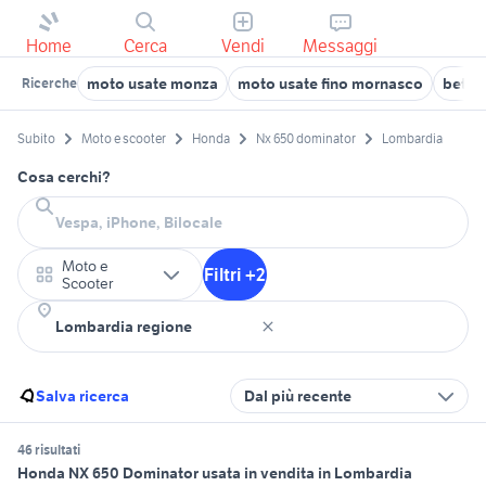
Home
Cerca
Vendi
Messaggi
moto usate monza
moto usate fino mornasco
beta 
Ricerche
Subito
Moto e scooter
Honda
Nx 650 dominator
Lombardia
Cosa cerchi?
Moto e
Filtri +2
Scooter
Salva ricerca
Dal più recente
46 risultati
Honda NX 650 Dominator usata in vendita in Lombardia