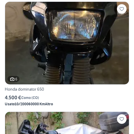
6
Honda dominator 650
4.500 €
Como
(
CO
)
Usato
10/2000
60000 Km
Altro