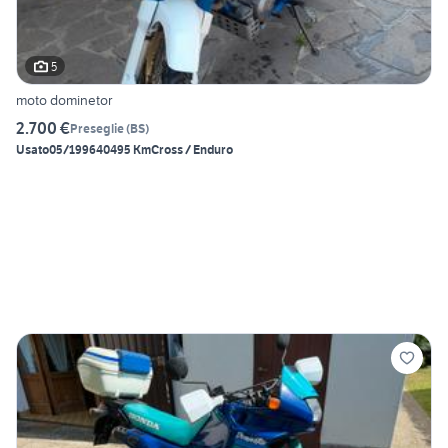
5
moto dominetor
2.700 €
Preseglie
(
BS
)
Usato
05/1996
40495 Km
Cross / Enduro