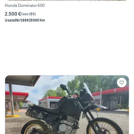
Honda Dominator 650
2.500 €
Iseo
(
BS
)
Usato
06/1989
25000 Km