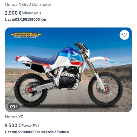
Honda NX650 Dominator
2.900 €
Milano
(
MI
)
Usato
03/1991
35000 Km
6
Honda XR
9.500 €
Pavia
(
PV
)
Usato
02/2000
6000 Km
Cross / Enduro