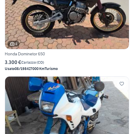
4
Honda Dominetor 650
3.300 €
Carlazzo
(
CO
)
Usato
08/1984
27000 Km
Turismo