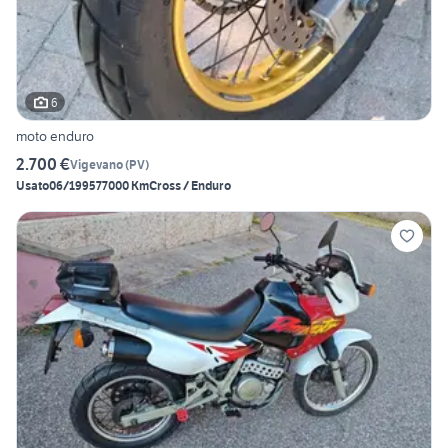
6
moto enduro
2.700 €
Vigevano
(
PV
)
Usato
06/1995
77000 Km
Cross / Enduro