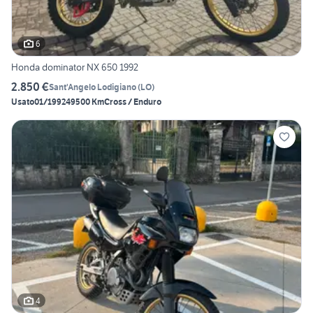
6
Honda dominator NX 650 1992
2.850 €
Sant'Angelo Lodigiano
(
LO
)
Usato
01/1992
49500 Km
Cross / Enduro
4