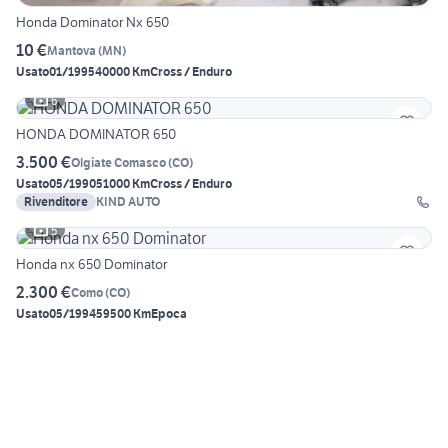
Honda Dominator Nx 650
10 €
Mantova
(
MN
)
Usato
01/1995
40000 Km
Cross / Enduro
6
HONDA DOMINATOR 650
3.500 €
Olgiate Comasco
(
CO
)
Usato
05/1990
51000 Km
Cross / Enduro
Rivenditore
KIND AUTO
5
Honda nx 650 Dominator
2.300 €
Como
(
CO
)
Usato
05/1994
59500 Km
Epoca