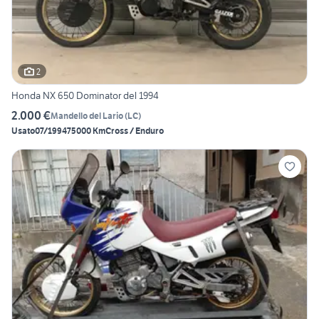
2
Honda NX 650 Dominator del 1994
2.000 €
Mandello del Lario
(
LC
)
Usato
07/1994
75000 Km
Cross / Enduro