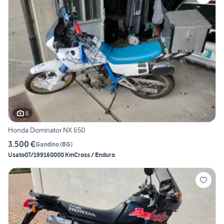
6
Honda Dominator NX 650
3.500 €
Gandino
(
BG
)
Usato
07/1991
60000 Km
Cross / Enduro