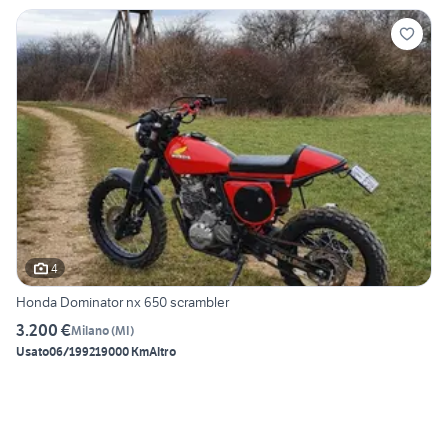
4
Honda Dominator nx 650 scrambler
3.200 €
Milano
(
MI
)
Usato
06/1992
19000 Km
Altro