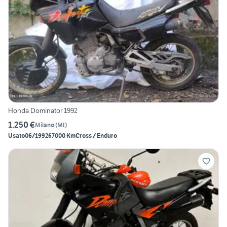
Honda Dominator 1992
1.250 €
Milano
(
MI
)
Usato
06/1992
67000 Km
Cross / Enduro