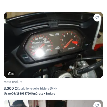
6
moto enduro
3.000 €
Castiglione delle Stiviere
(
MN
)
Usato
06/1989
39720 Km
Cross / Enduro