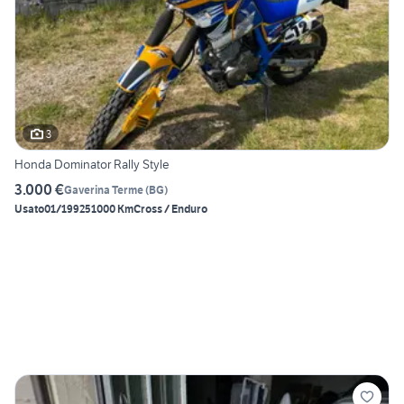
3
Honda Dominator Rally Style
3.000 €
Gaverina Terme
(
BG
)
Usato
01/1992
51000 Km
Cross / Enduro