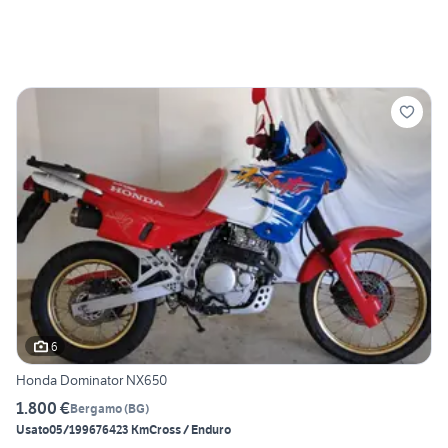
6
Honda Dominator NX650
1.800 €
Bergamo
(
BG
)
Usato
05/1996
76423 Km
Cross / Enduro