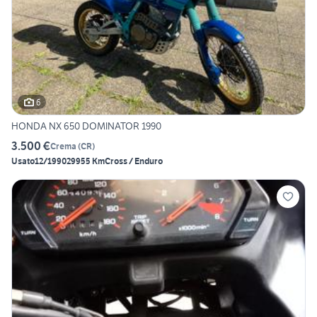
6
HONDA NX 650 DOMINATOR 1990
3.500 €
Crema
(
CR
)
Usato
12/1990
29955 Km
Cross / Enduro