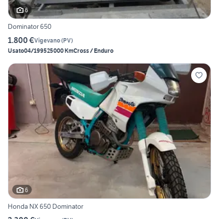
6
Dominator 650
1.800 €
Vigevano
(
PV
)
Usato
04/1995
25000 Km
Cross / Enduro
6
Honda NX 650 Dominator