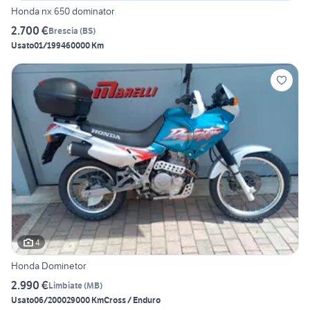
Honda nx 650 dominator
2.700 €
Brescia
(
BS
)
Usato
01/1994
60000 Km
4
Honda Dominetor
2.990 €
Limbiate
(
MB
)
Usato
06/2000
29000 Km
Cross / Enduro