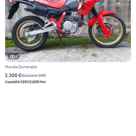
4
Honda Dominator
3.300 €
Giussano
(
MB
)
Usato
04/1993
31000 Km