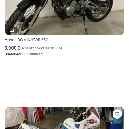
3
Honda DOMINATOR 650
3.900 €
Desenzano del Garda
(
BS
)
Usato
04/1996
50000 Km