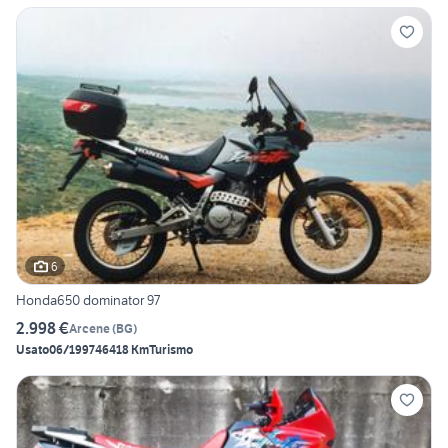
6
Honda650 dominator 97
2.998 €
Arcene
(
BG
)
Usato
06/1997
46418 Km
Turismo