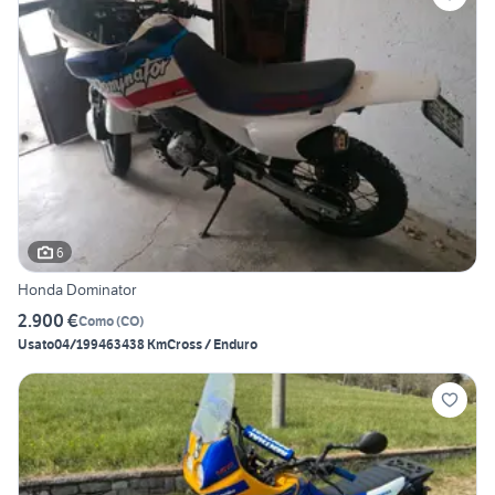
6
Honda Dominator
2.900 €
Como
(
CO
)
Usato
04/1994
63438 Km
Cross / Enduro