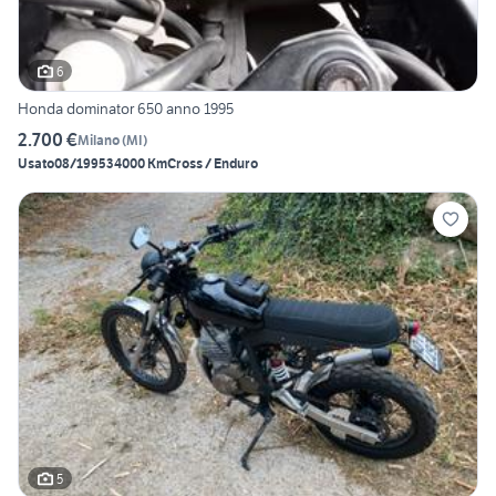
6
Honda dominator 650 anno 1995
2.700 €
Milano
(
MI
)
Usato
08/1995
34000 Km
Cross / Enduro
5