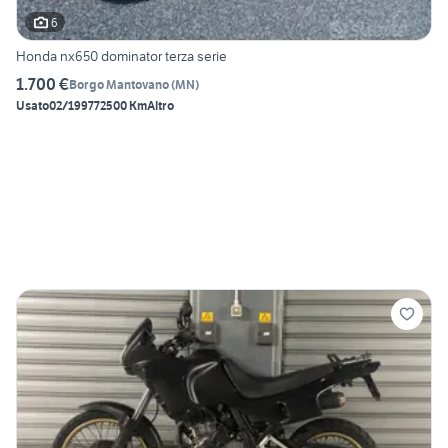
6
Honda nx650 dominator terza serie
1.700 €
Borgo Mantovano
(
MN
)
Usato
02/1997
72500 Km
Altro