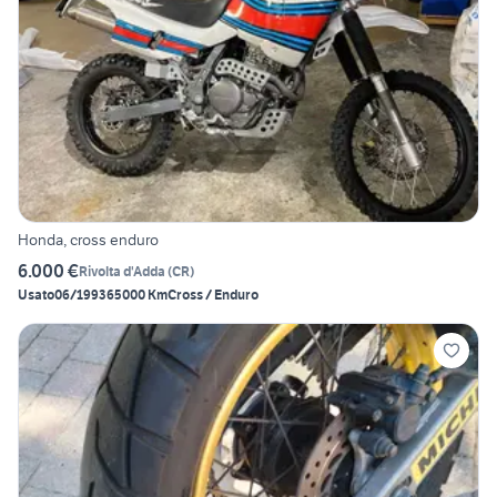
Honda, cross enduro
6.000 €
Rivolta d'Adda
(
CR
)
Usato
06/1993
65000 Km
Cross / Enduro