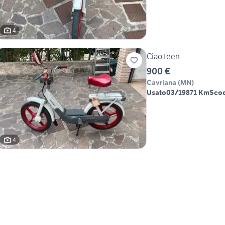
4
Ciao teen
900 €
Cavriana
(
MN
)
Usato
03/1987
1 Km
Scoo
4