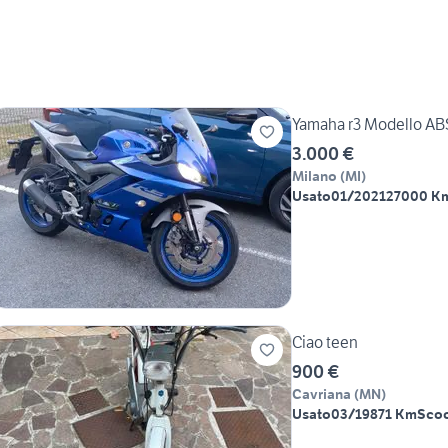
Yamaha r3 Modello AB
3.000 €
Milano
(
MI
)
Usato
01/2021
27000 K
Ciao teen
900 €
Cavriana
(
MN
)
Usato
03/1987
1 Km
Scoo