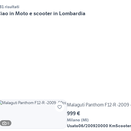
81 risultati
iao in Moto e scooter in Lombardia
Malaguti Panthom F12-R -2009 
999 €
Milano
(
MI
)
6
Usato
06/2009
20000 Km
Scooter