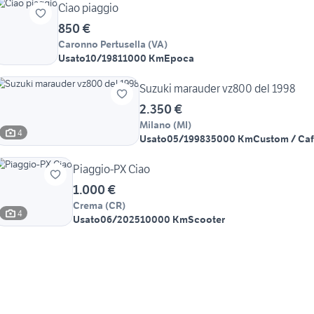
Ciao piaggio
850 €
Caronno Pertusella
(
VA
)
Usato
10/1981
1000 Km
Epoca
Suzuki marauder vz800 del 1998
2.350 €
Milano
(
MI
)
4
Usato
05/1998
35000 Km
Custom / Caf
Piaggio-PX Ciao
1.000 €
Crema
(
CR
)
4
Usato
06/2025
10000 Km
Scooter