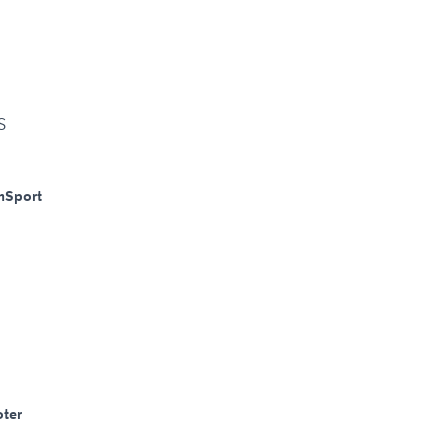
S
m
Sport
ter