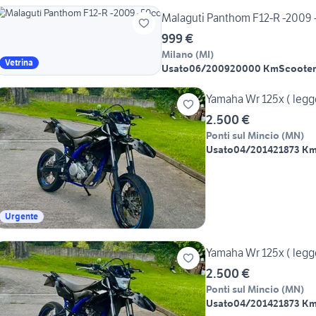
Malaguti Panthom F12-R -2009 
999 €
Milano
(
MI
)
Vetrina
Usato
06/2009
20000 Km
Scooter
Yamaha Wr 125x ( legg
2.500 €
Ponti sul Mincio
(
MN
)
Usato
04/2014
21873 K
Urgente
Yamaha Wr 125x ( legg
2.500 €
Ponti sul Mincio
(
MN
)
Usato
04/2014
21873 K