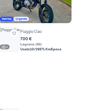
Vetrina
Urgente
Piaggio Ciao
700 €
Legnano
(
MI
)
4
Usato
10/1987
1 Km
Epoca