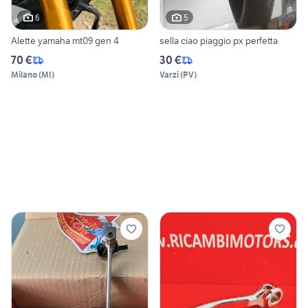
6
5
Alette yamaha mt09 gen 4
sella ciao piaggio px perfetta
70 €
30 €
Milano
(
MI
)
Varzi
(
PV
)