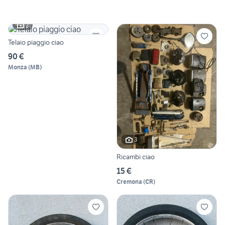
2
Telaio piaggio ciao
90 €
Monza
(
MB
)
3
Ricambi ciao
15 €
Cremona
(
CR
)