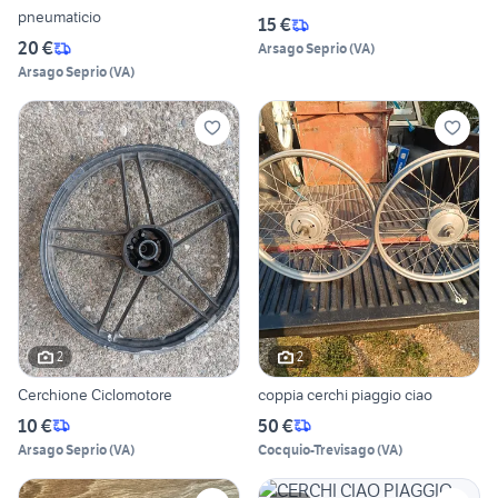
pneumaticio
15 €
20 €
Arsago Seprio
(
VA
)
Arsago Seprio
(
VA
)
2
2
Cerchione Ciclomotore
coppia cerchi piaggio ciao
10 €
50 €
Arsago Seprio
(
VA
)
Cocquio-Trevisago
(
VA
)