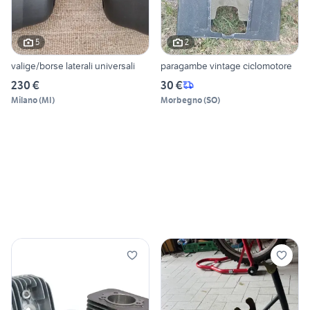
5
2
valige/borse laterali universali
paragambe vintage ciclomotore
230 €
30 €
Milano
(
MI
)
Morbegno
(
SO
)