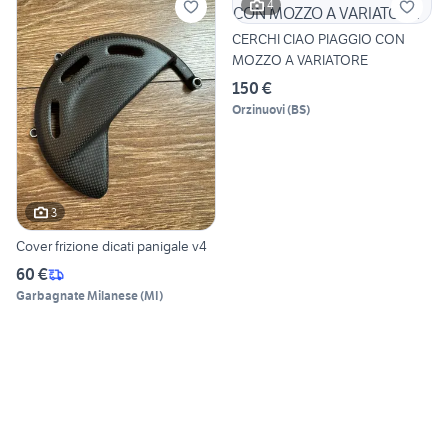
4
CERCHI CIAO PIAGGIO CON
MOZZO A VARIATORE
150 €
Orzinuovi
(
BS
)
3
Cover frizione dicati panigale v4
60 €
Garbagnate Milanese
(
MI
)