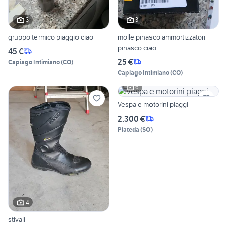
3
3
gruppo termico piaggio ciao
molle pinasco ammortizzatori
pinasco ciao
45 €
25 €
Capiago Intimiano
(
CO
)
Capiago Intimiano
(
CO
)
6
Vespa e motorini piaggi
2.300 €
Piateda
(
SO
)
4
stivali