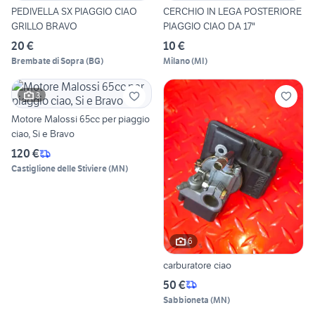
PEDIVELLA SX PIAGGIO CIAO
CERCHIO IN LEGA POSTERIORE
GRILLO BRAVO
PIAGGIO CIAO DA 17"
20 €
10 €
Brembate di Sopra
(
BG
)
Milano
(
MI
)
3
Motore Malossi 65cc per piaggio
ciao, Si e Bravo
120 €
Castiglione delle Stiviere
(
MN
)
6
carburatore ciao
50 €
Sabbioneta
(
MN
)