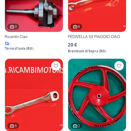
3
6
Ricambi Ciao
PEDIVELLA SX PIAGGIO CIAO
20 €
Terno d'Isola
(
BG
)
Brembate di Sopra
(
BG
)
5
2