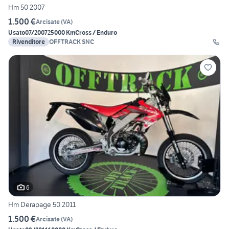
Hm 50 2007
1.500 €
Arcisate
(
VA
)
Usato
07/2007
25000 Km
Cross / Enduro
Rivenditore
OFFTRACK SNC
6
Hm Derapage 50 2011
1.500 €
Arcisate
(
VA
)