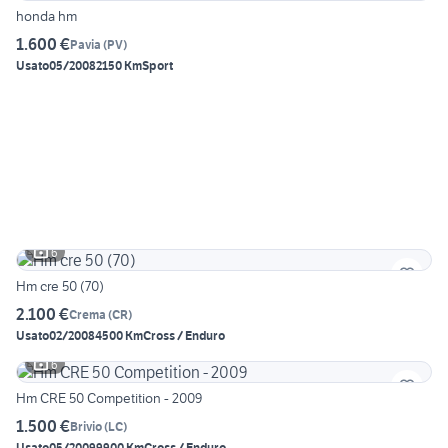
honda hm
1.600 €
Pavia
(
PV
)
Usato
05/2008
2150 Km
Sport
6
Hm cre 50 (70)
2.100 €
Crema
(
CR
)
Usato
02/2008
4500 Km
Cross / Enduro
6
Hm CRE 50 Competition - 2009
1.500 €
Brivio
(
LC
)
Usato
05/2009
9900 Km
Cross / Enduro