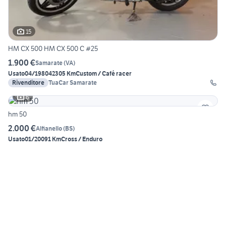
15
HM CX 500 HM CX 500 C #25
1.900 €
Samarate
(
VA
)
Usato
04/1980
42305 Km
Custom / Café racer
Rivenditore
TuaCar Samarate
6
hm 50
2.000 €
Alfianello
(
BS
)
Usato
01/2009
1 Km
Cross / Enduro