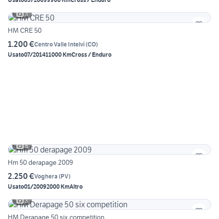
3
HM CRE 50
1.200 €
Centro Valle Intelvi
(
CO
)
Usato
07/2014
11000 Km
Cross / Enduro
5
Hm 50 derapage 2009
2.250 €
Voghera
(
PV
)
Usato
01/2009
2000 Km
Altro
3
HM Derapage 50 six competition