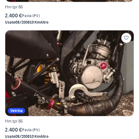
Hm tpr 86
2.400 €
Pavia
(
PV
)
Usato
08/2008
10 Km
Altro
Vetrina
Hm tpr 86
2.400 €
Pavia
(
PV
)
Usato
08/2008
10 Km
Altro