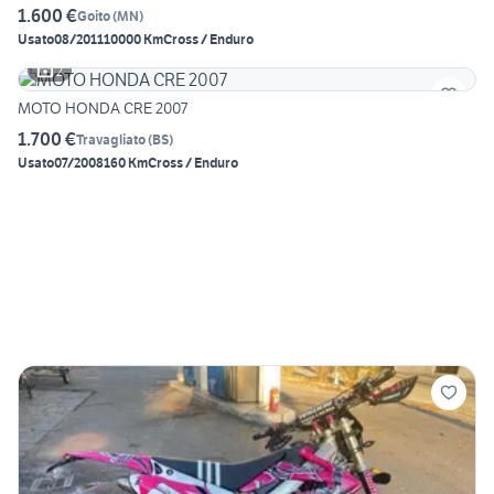
1.600 €
Goito
(
MN
)
Usato
08/2011
10000 Km
Cross / Enduro
2
MOTO HONDA CRE 2007
1.700 €
Travagliato
(
BS
)
Usato
07/2008
160 Km
Cross / Enduro