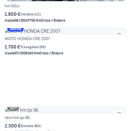
hm 50cc
1.800 €
Introbio
(
LC
)
Usato
06/2014
7700 Km
Cross / Enduro
Vetrina
MOTO HONDA CRE 2007
1.700 €
Travagliato
(
BS
)
Usato
07/2008
160 Km
Cross / Enduro
6
Vent hm tpr 86
2.500 €
Rovetta
(
BG
)