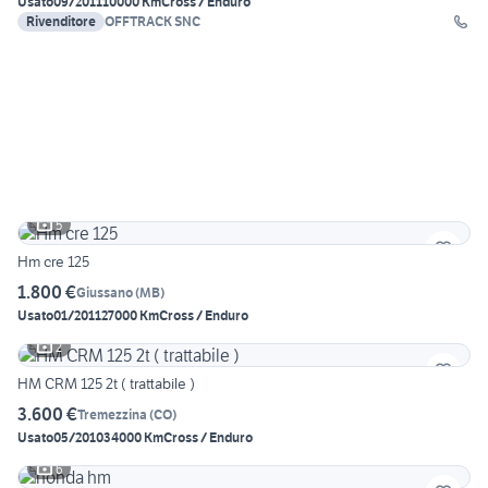
Usato
09/2011
10000 Km
Cross / Enduro
Rivenditore
OFFTRACK SNC
5
Hm cre 125
1.800 €
Giussano
(
MB
)
Usato
01/2011
27000 Km
Cross / Enduro
2
HM CRM 125 2t ( trattabile )
3.600 €
Tremezzina
(
CO
)
Usato
05/2010
34000 Km
Cross / Enduro
6