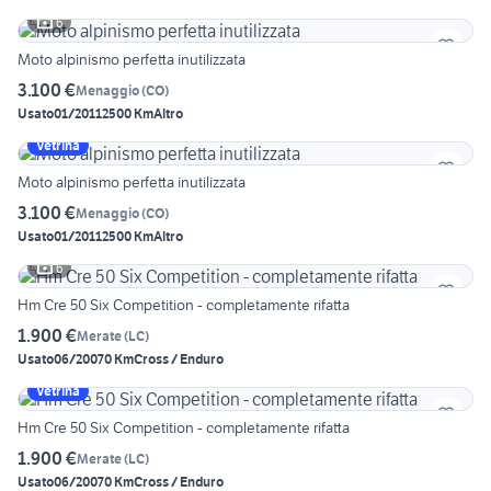
6
Moto alpinismo perfetta inutilizzata
3.100 €
Menaggio
(
CO
)
Usato
01/2011
2500 Km
Altro
Vetrina
Moto alpinismo perfetta inutilizzata
3.100 €
Menaggio
(
CO
)
Usato
01/2011
2500 Km
Altro
6
Hm Cre 50 Six Competition - completamente rifatta
1.900 €
Merate
(
LC
)
Usato
06/2007
0 Km
Cross / Enduro
Vetrina
Hm Cre 50 Six Competition - completamente rifatta
1.900 €
Merate
(
LC
)
Usato
06/2007
0 Km
Cross / Enduro