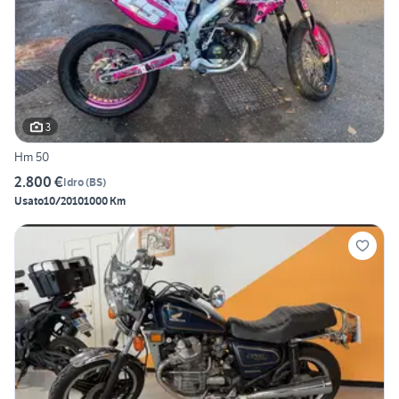
3
Hm 50
2.800 €
Idro
(
BS
)
Usato
10/2010
1000 Km