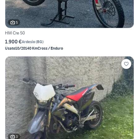
5
HM Cre 50
1.900 €
Ardesio
(
BG
)
Usato
10/2014
0 Km
Cross / Enduro
3