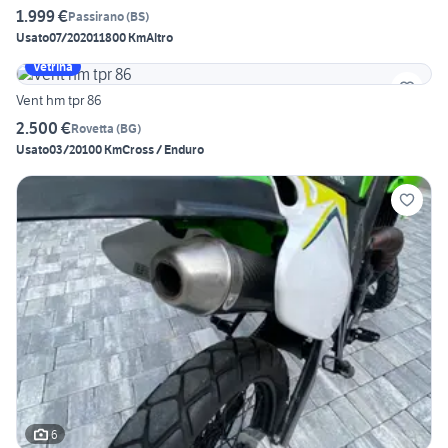
1.999 €
Passirano
(
BS
)
Usato
07/2020
11800 Km
Altro
Vetrina
Vent hm tpr 86
2.500 €
Rovetta
(
BG
)
Usato
03/2010
0 Km
Cross / Enduro
6