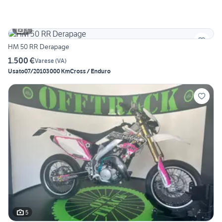
3
HM 50 RR Derapage
1.500 €
Varese
(
VA
)
Usato
07/2010
3000 Km
Cross / Enduro
5