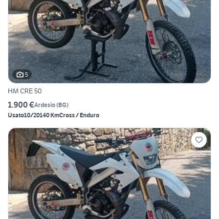
5
HM CRE 50
1.900 €
Ardesio
(
BG
)
Usato
10/2014
0 Km
Cross / Enduro