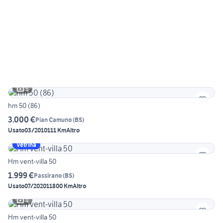
5
hm 50 (86)
3.000 €
Pian Camuno
(
BS
)
Usato
03/2010
111 Km
Altro
Vetrina
Hm vent-villa 50
1.999 €
Passirano
(
BS
)
Usato
07/2020
11800 Km
Altro
4
Hm vent-villa 50