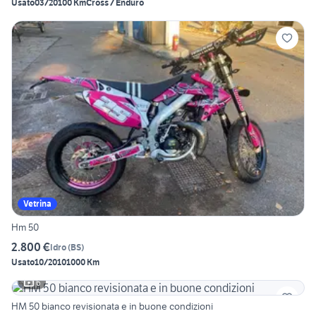
Usato
03/2010
0 Km
Cross / Enduro
Vetrina
Hm 50
2.800 €
Idro
(
BS
)
Usato
10/2010
1000 Km
6
HM 50 bianco revisionata e in buone condizioni