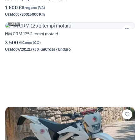
1.600 €
Bregano
(
VA
)
Usato
03/2001
5000 Km
6
HM CRM 125 2 tempi motard
3.500 €
Como
(
CO
)
Usato
07/2012
17750 Km
Cross / Enduro