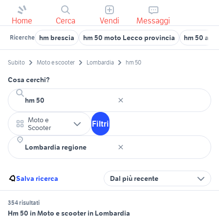
Home
Cerca
Vendi
Messaggi
hm brescia
hm 50 moto Lecco provincia
hm 50 a va
Ricerche
Subito
Moto e scooter
Lombardia
hm 50
Cosa cerchi?
Moto e
Filtri
Scooter
Salva ricerca
Dal più recente
354 risultati
Hm 50 in Moto e scooter in Lombardia