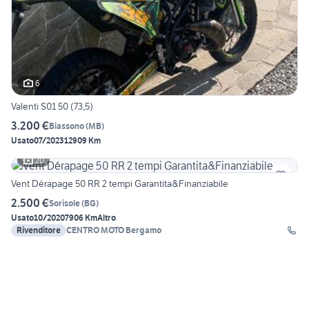
6
Valenti S01 50 (73,5)
3.200 €
Biassono
(
MB
)
Usato
07/2023
12909 Km
20
Vent Dérapage 50 RR 2 tempi Garantita&Finanziabile
2.500 €
Sorisole
(
BG
)
Usato
10/2020
7906 Km
Altro
Rivenditore
CENTRO MOTO Bergamo