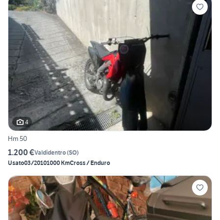
4
Hm 50
1.200 €
Valdidentro
(
SO
)
Usato
03/2010
1000 Km
Cross / Enduro