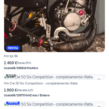
Vetrina
Hm tpr 86
2.400 €
Pavia
(
PV
)
Usato
08/2008
10 Km
Altro
6
Hm Cre 50 Six Competition - completamente rifatta
1.900 €
Merate
(
LC
)
Usato
06/2007
0 Km
Cross / Enduro
Vetrina