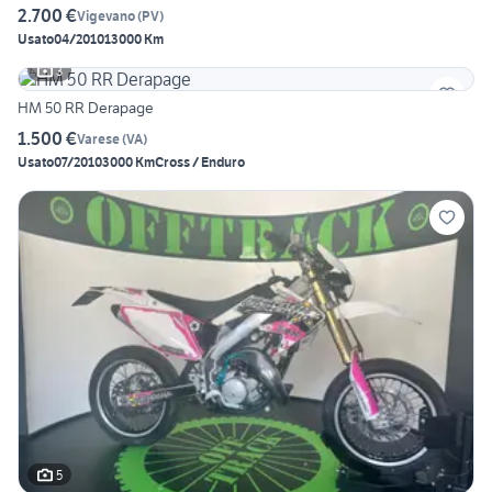
2.700 €
Vigevano
(
PV
)
Usato
04/2010
13000 Km
3
HM 50 RR Derapage
1.500 €
Varese
(
VA
)
Usato
07/2010
3000 Km
Cross / Enduro
5