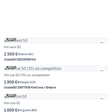
3
hm vent 50
2.500 €
Milano
(
MI
)
Usato
03/2023
5000 Km
6
Hm cre 50 (70) six competition
1.900 €
Bellagio
(
CO
)
Usato
08/2007
7500 Km
Cross / Enduro
6
Hm crm 50
1.600 €
Bergamo
(
BG
)