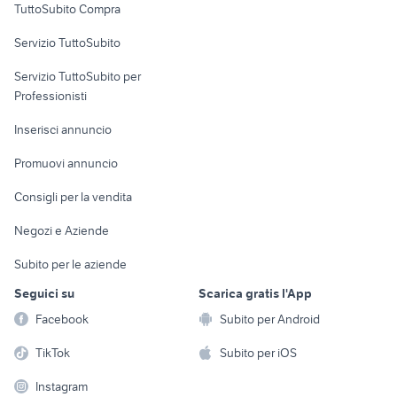
TuttoSubito Compra
commerciali
Servizio TuttoSubito
elettronica
per la casa e la
sports e hobby
Servizio TuttoSubito per
persona
Informatica
Animali
Professionisti
Arredamento e
Console e
Accessori per
Casalinghi
Inserisci annuncio
Videogiochi
animali
Elettrodomestici
Promuovi annuncio
Audio/Video
Musica e Film
Giardino e Fai da te
Consigli per la vendita
Fotografia
Libri e Riviste
Abbigliamento e
Negozi e Aziende
Telefonia
Strumenti Musicali
Accessori
Subito per le aziende
Sports
Tutto per i bambini
Seguici su
Scarica gratis l'App
Biciclette
Facebook
Subito per Android
Collezionismo
TikTok
Subito per iOS
Instagram