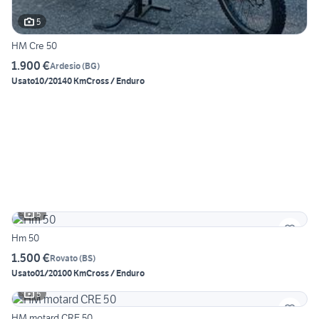
5
HM Cre 50
1.900 €
Ardesio
(
BG
)
Usato
10/2014
0 Km
Cross / Enduro
5
Hm 50
1.500 €
Rovato
(
BS
)
Usato
01/2010
0 Km
Cross / Enduro
5
HM motard CRE 50