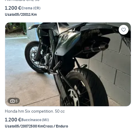
1.200 €
Crema
(
CR
)
Usato
05/2001
1 Km
6
Honda hm Six competition. 50 cc
1.200 €
Buccinasco
(
MI
)
Usato
05/2007
2500 Km
Cross / Enduro