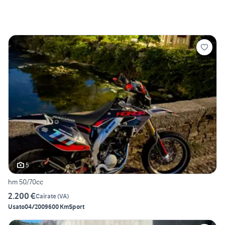
5
hm 50/70cc
2.200 €
Cairate
(
VA
)
Usato
04/2009
600 Km
Sport