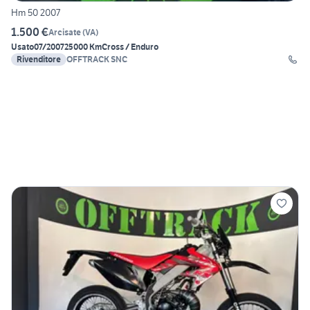
Hm 50 2007
1.500 €
Arcisate
(
VA
)
Usato
07/2007
25000 Km
Cross / Enduro
Rivenditore
OFFTRACK SNC