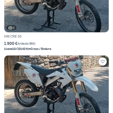
5
HM CRE 50
1.900 €
Ardesio
(
BG
)
Usato
10/2014
0 Km
Cross / Enduro