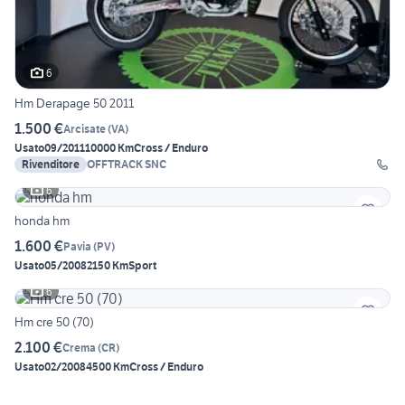
6
Hm Derapage 50 2011
1.500 €
Arcisate
(
VA
)
Usato
09/2011
10000 Km
Cross / Enduro
Rivenditore
OFFTRACK SNC
6
honda hm
1.600 €
Pavia
(
PV
)
Usato
05/2008
2150 Km
Sport
6
Hm cre 50 (70)
2.100 €
Crema
(
CR
)
Usato
02/2008
4500 Km
Cross / Enduro