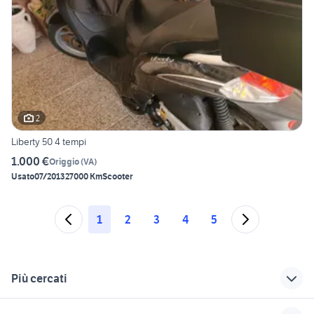
2
Liberty 50 4 tempi
1.000 €
Origgio
(
VA
)
Usato
07/2013
27000 Km
Scooter
1
2
3
4
5
Più cercati
Correlati
Richerche simili
Suggerimenti