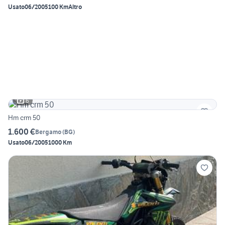
Usato
06/2005
100 Km
Altro
6
Hm crm 50
1.600 €
Bergamo
(
BG
)
Usato
06/2005
1000 Km