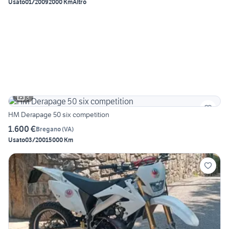
Usato
01/2009
2000 Km
Altro
3
HM Derapage 50 six competition
1.600 €
Bregano
(
VA
)
Usato
03/2001
5000 Km