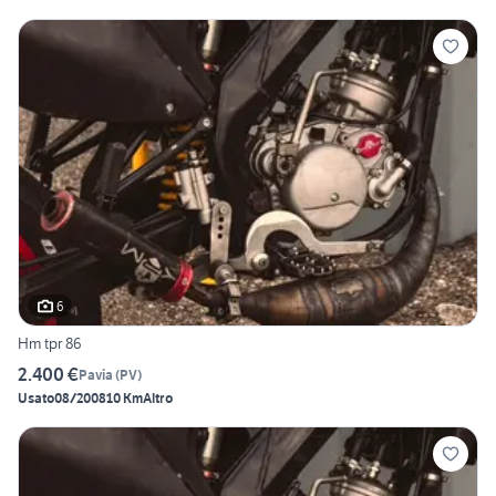
6
Hm tpr 86
2.400 €
Pavia
(
PV
)
Usato
08/2008
10 Km
Altro