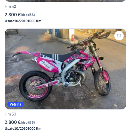
Hm 50
2.800 €
Idro
(
BS
)
Usato
10/2010
1000 Km
Vetrina
Hm 50
2.800 €
Idro
(
BS
)
Usato
10/2010
1000 Km