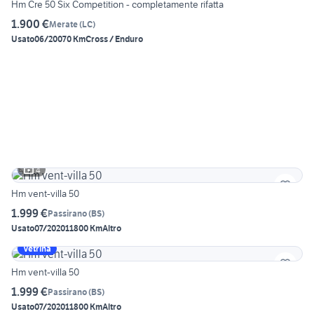
Hm Cre 50 Six Competition - completamente rifatta
1.900 €
Merate
(
LC
)
Usato
06/2007
0 Km
Cross / Enduro
4
Hm vent-villa 50
1.999 €
Passirano
(
BS
)
Usato
07/2020
11800 Km
Altro
Vetrina
Hm vent-villa 50
1.999 €
Passirano
(
BS
)
Usato
07/2020
11800 Km
Altro