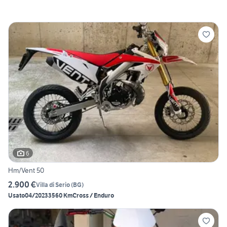
6
Hm/Vent 50
2.900 €
Villa di Serio
(
BG
)
Usato
04/2023
3560 Km
Cross / Enduro