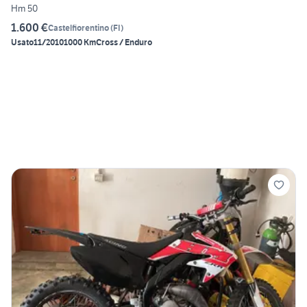
Hm 50
1.600 €
Castelfiorentino
(
FI
)
Usato
11/2010
1000 Km
Cross / Enduro