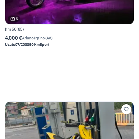
6
hm 50(85)
4.000 €
Ariano Irpino
(
AV
)
Usato
07/2008
90 Km
Sport