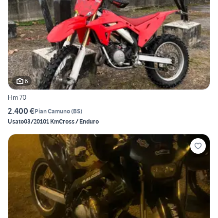
6
Hm 70
2.400 €
Pian Camuno
(
BS
)
Usato
03/2010
1 Km
Cross / Enduro