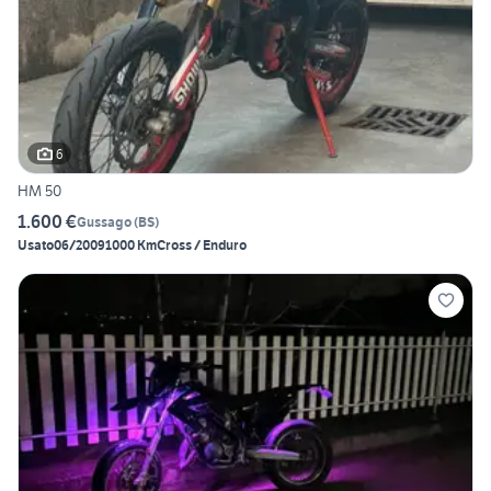
6
HM 50
1.600 €
Gussago
(
BS
)
Usato
06/2009
1000 Km
Cross / Enduro