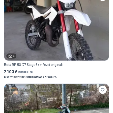
4
Beta RR 50 (77 Stage6) + Pezzi originali
2.100 €
Trento
(
TN
)
Usato
10/2010
3000 Km
Cross / Enduro