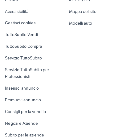
accessori moto
Garage e box
Caravan e Camper
kawasaki ninja 125
husqvarna motocross
Accessibilità
Mappa del sito
Loft, mansarde e
Veicoli commerciali
120 70 12
piaggio ape 50 cambio moto
altro
Gestisci cookies
Modelli auto
Case vacanza
TuttoSubito Vendi
Uffici e Locali
TuttoSubito Compra
commerciali
Servizio TuttoSubito
elettronica
per la casa e la
sports e hobby
Servizio TuttoSubito per
persona
Informatica
Animali
Professionisti
Arredamento e
Console e
Accessori per
Casalinghi
Inserisci annuncio
Videogiochi
animali
Elettrodomestici
Promuovi annuncio
Audio/Video
Musica e Film
Giardino e Fai da te
Consigli per la vendita
Fotografia
Libri e Riviste
Abbigliamento e
Negozi e Aziende
Telefonia
Strumenti Musicali
Accessori
Subito per le aziende