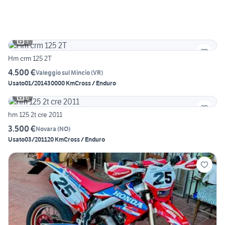
3
Hm crm 125 2T
4.500 €
Valeggio sul Mincio
(
VR
)
Usato
01/2014
30000 Km
Cross / Enduro
6
hm 125 2t cre 2011
3.500 €
Novara
(
NO
)
Usato
03/2011
20 Km
Cross / Enduro