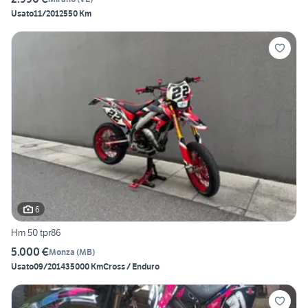
Usato
11/2012
550 Km
6
Hm 50 tpr86
5.000 €
Monza
(
MB
)
Usato
09/2014
35000 Km
Cross / Enduro