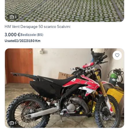
6
HM Vent Derapage 50 scarico Scalvini
3.000 €
Bedizzole
(
BS
)
Usato
02/2022
3150 Km
6