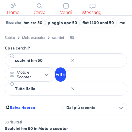
Home
Cerca
Vendi
Messaggi
hm cre 50
piaggio ape 50
fiat 1100 anni 50
motori
Ricerche
Subito
Moto e scooter
scalvini hm 50
Cosa cerchi?
Moto e
Filtri
Scooter
Salva ricerca
Dal più recente
33 risultati
Scalvini hm 50 in Moto e scooter