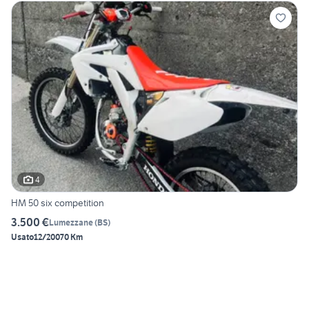
4
HM 50 six competition
3.500 €
Lumezzane
(
BS
)
Usato
12/2007
0 Km