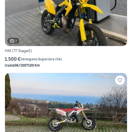
3
HM (77 Stage6)
1.500 €
Venegono Superiore
(
VA
)
Usato
06/2007
100 Km