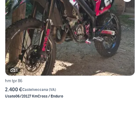
6
hm tpr 86
2.400 €
Castelveccana
(
VA
)
Usato
06/2012
7 Km
Cross / Enduro