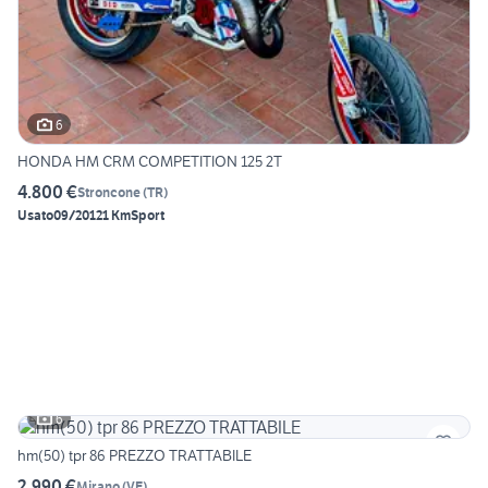
6
HONDA HM CRM COMPETITION 125 2T
4.800 €
Stroncone
(
TR
)
Usato
09/2012
1 Km
Sport
6
hm(50) tpr 86 PREZZO TRATTABILE
2.990 €
Mirano
(
VE
)