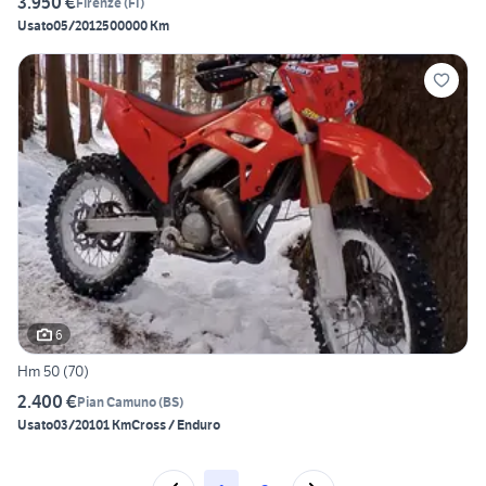
3.950 €
Firenze
(
FI
)
Usato
05/2012
500000 Km
6
Hm 50 (70)
2.400 €
Pian Camuno
(
BS
)
Usato
03/2010
1 Km
Cross / Enduro