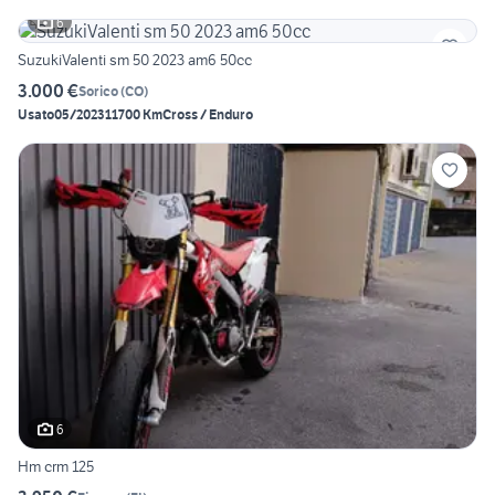
6
SuzukiValenti sm 50 2023 am6 50cc
3.000 €
Sorico
(
CO
)
Usato
05/2023
11700 Km
Cross / Enduro
6
Hm crm 125