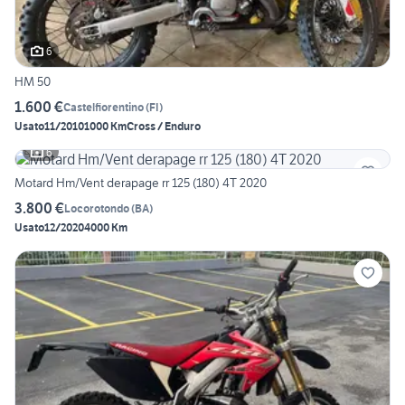
6
HM 50
1.600 €
Castelfiorentino
(
FI
)
Usato
11/2010
1000 Km
Cross / Enduro
6
Motard Hm/Vent derapage rr 125 (180) 4T 2020
3.800 €
Locorotondo
(
BA
)
Usato
12/2020
4000 Km