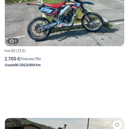
6
hm 50 (73.5)
2.700 €
Pinerolo
(
TO
)
Usato
06/2012
1000 Km