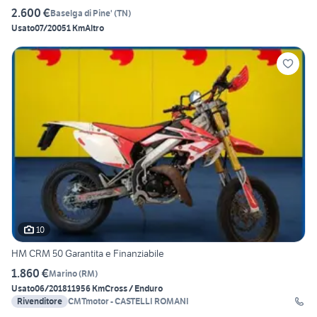
2.600 €
Baselga di Pine'
(
TN
)
Usato
07/2005
1 Km
Altro
10
HM CRM 50 Garantita e Finanziabile
1.860 €
Marino
(
RM
)
Usato
06/2018
11956 Km
Cross / Enduro
Rivenditore
CMTmotor - CASTELLI ROMANI