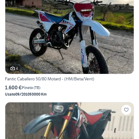
4
Fantic Caballero 50/80 Motard - (HM/Beta/Vent)
1.600 €
Pineto
(
TE
)
Usato
09/2010
50000 Km