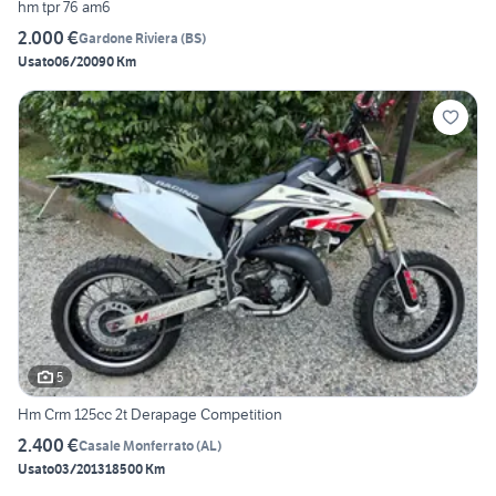
hm tpr 76 am6
2.000 €
Gardone Riviera
(
BS
)
Usato
06/2009
0 Km
5
Hm Crm 125cc 2t Derapage Competition
2.400 €
Casale Monferrato
(
AL
)
Usato
03/2013
18500 Km