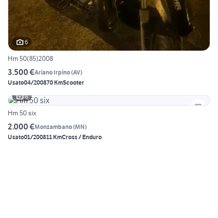
6
Hm 50(85)2008
3.500 €
Ariano Irpino
(
AV
)
Usato
04/2008
70 Km
Scooter
6
Hm 50 six
2.000 €
Monzambano
(
MN
)
Usato
01/2008
11 Km
Cross / Enduro