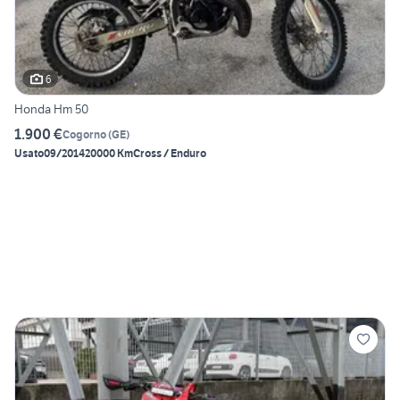
6
Honda Hm 50
1.900 €
Cogorno
(
GE
)
Usato
09/2014
20000 Km
Cross / Enduro