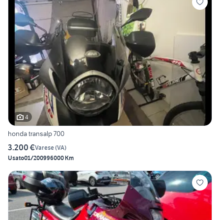
4
honda transalp 700
3.200 €
Varese
(
VA
)
Usato
01/2009
96000 Km