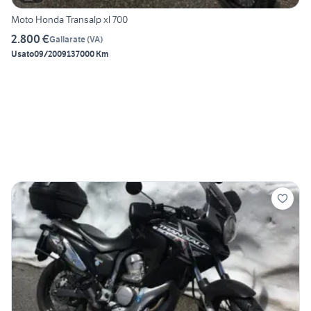
Moto Honda Transalp xl 700
2.800 €
Gallarate
(
VA
)
Usato
09/2009
137000 Km