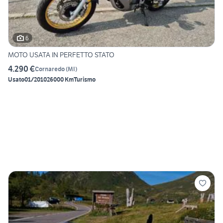
6
MOTO USATA IN PERFETTO STATO
4.290 €
Cornaredo
(
MI
)
Usato
01/2010
26000 Km
Turismo