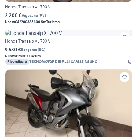
Honda Transalp XL 700 V
2.200 €
Vigevano
(
PV
)
Usato
04/2008
83600 Km
Turismo
Honda Transalp XL 700 V
9.630 €
Bergamo
(
BG
)
Nuovo
Cross / Enduro
Rivenditore
TEKNOMOTOR DEI F.LLI CARISSIMI SNC