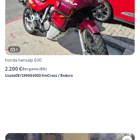
6
honda transalp 600
2.200 €
Bergamo
(
BG
)
Usato
09/1996
84000 Km
Cross / Enduro