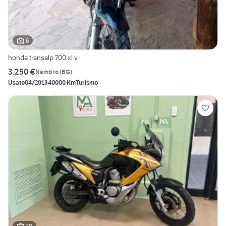
6
honda transalp 700 xl v
3.250 €
Nembro
(
BG
)
Usato
04/2013
40000 Km
Turismo