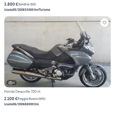
3.800 €
Sondrio
(
SO
)
Usato
05/2008
33000 Km
Turismo
6
Honda Deauville 700 nt
2.100 €
Poggio Rusco
(
MN
)
Usato
06/2006
88000 Km