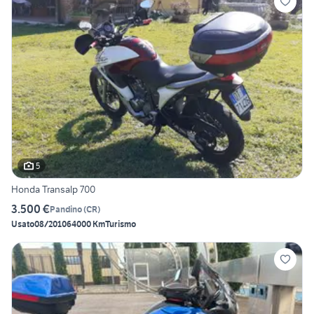
5
Honda Transalp 700
3.500 €
Pandino
(
CR
)
Usato
08/2010
64000 Km
Turismo