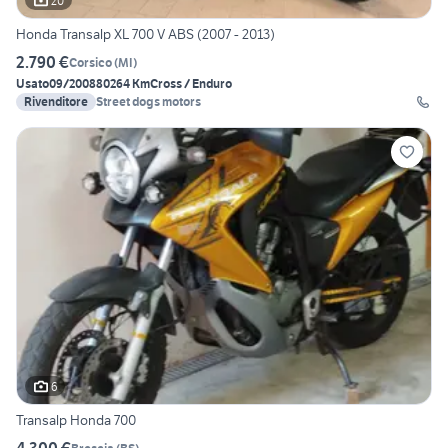
20
Honda Transalp XL 700 V ABS (2007 - 2013)
2.790 €
Corsico
(
MI
)
Usato
09/2008
80264 Km
Cross / Enduro
Rivenditore
Street dogs motors
6
Transalp Honda 700