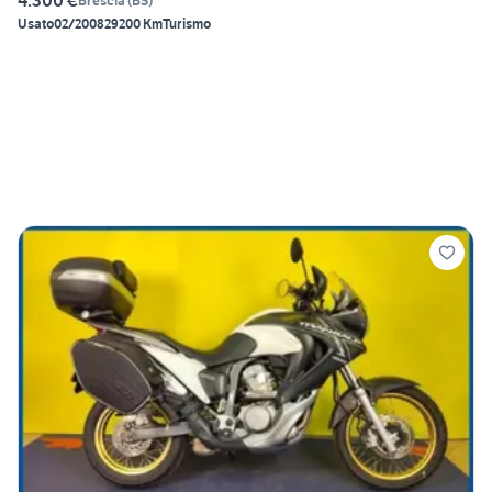
4.300 €
Brescia
(
BS
)
Usato
02/2008
29200 Km
Turismo