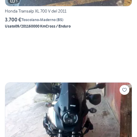
5
Honda Transalp XL 700 V del 2011
3.700 €
Toscolano-Maderno
(
BS
)
Usato
09/2011
60000 Km
Cross / Enduro