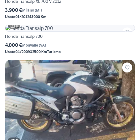
Honda Transalp XL 700 V 2012
3.900 €
Milano
(
MI
)
Usato
01/2012
43000 Km
6
Honda Transalp 700
4.000 €
Monvalle
(
VA
)
Usato
04/2009
32500 Km
Turismo