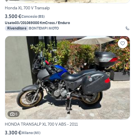
Honda XL 700 V Transalp
3.500 €
Concesio
(
BS
)
Usato
03/2010
69000 Km
Cross / Enduro
Rivenditore
BONTEMPI MOTO
6
HONDA TRANSALP XL 700 V ABS - 2011
3.300 €
Milano
(
MI
)