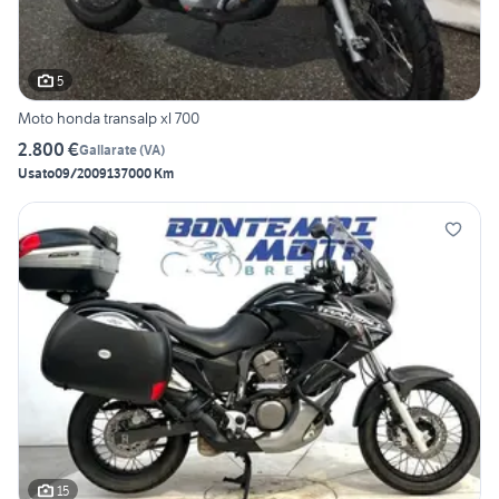
5
Moto honda transalp xl 700
2.800 €
Gallarate
(
VA
)
Usato
09/2009
137000 Km
15