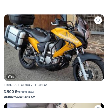
5
TRANSALP XL700 V - HONDA
3.900 €
Vertova
(
BG
)
Usato
07/2009
42746 Km