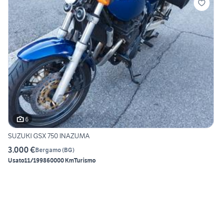
6
SUZUKI GSX 750 INAZUMA
3.000 €
Bergamo
(
BG
)
Usato
11/1998
60000 Km
Turismo