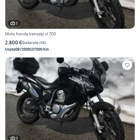
5
Moto honda transalp xl 700
2.800 €
Gallarate
(
VA
)
Usato
09/2009
137000 Km
5