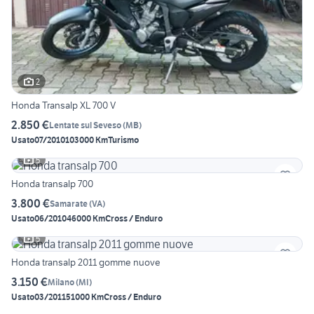
2
Honda Transalp XL 700 V
2.850 €
Lentate sul Seveso
(
MB
)
Usato
07/2010
103000 Km
Turismo
5
Honda transalp 700
3.800 €
Samarate
(
VA
)
Usato
06/2010
46000 Km
Cross / Enduro
5
Honda transalp 2011 gomme nuove
3.150 €
Milano
(
MI
)
Usato
03/2011
51000 Km
Cross / Enduro