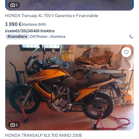
5
HONDA Transalp XL 700 V Garantita e Finanziabile
3.990 €
Mantova
(
MN
)
Usato
02/2012
45403 Km
Altro
Rivenditore
CMTmotor - Mantova
6
HONDA TRANSALP XLV 700 ANNO 2008