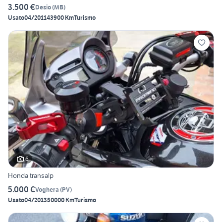
3.500 €
Desio
(
MB
)
Usato
04/2011
43900 Km
Turismo
6
Honda transalp
5.000 €
Voghera
(
PV
)
Usato
04/2013
50000 Km
Turismo