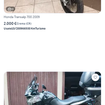
6
Honda Transalp 700 2009
2.000 €
Crema
(
CR
)
Usato
10/2009
66500 Km
Turismo