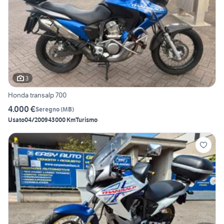
3
Honda transalp 700
4.000 €
Seregno
(
MB
)
Usato
04/2009
43000 Km
Turismo