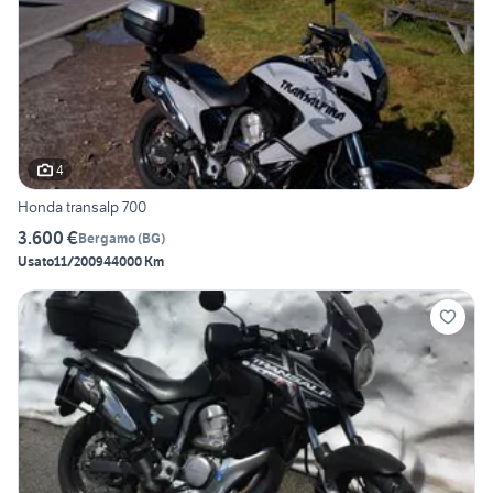
4
Honda transalp 700
3.600 €
Bergamo
(
BG
)
Usato
11/2009
44000 Km