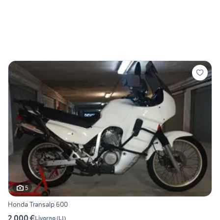
5
Honda Transalp 600
2.000 €
Livorno
(
LI
)