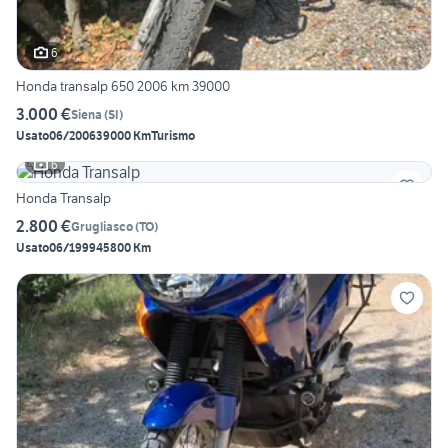
6
Honda transalp 650 2006 km 39000
3.000 €
Siena
(
SI
)
Usato
06/2006
39000 Km
Turismo
6
Honda Transalp
2.800 €
Grugliasco
(
TO
)
Usato
06/1999
45800 Km