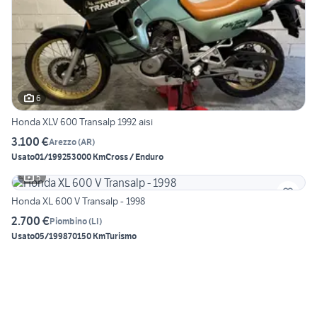
6
Honda XLV 600 Transalp 1992 aisi
3.100 €
Arezzo
(
AR
)
Usato
01/1992
53000 Km
Cross / Enduro
5
Honda XL 600 V Transalp - 1998
2.700 €
Piombino
(
LI
)
Usato
05/1998
70150 Km
Turismo