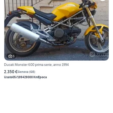
6
Ducati Monster 600 prima serie, anno 1994
2.350 €
Genova
(
GE
)
Usato
05/1994
29000 Km
Epoca