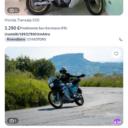
11
Honda Transalp 600
3.290 €
Piedimonte San Germano
(
FR
)
Usato
08/1992
17800 Km
Altro
Rivenditore
CVMOTORS
6