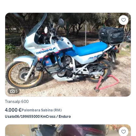
5
Transalp 600
4.000 €
Palombara Sabina
(
RM
)
Usato
06/1996
55000 Km
Cross / Enduro