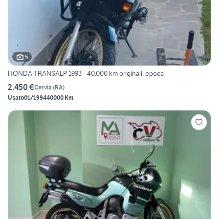
5
HONDA TRANSALP 1993 - 40.000 km originali, epoca
2.450 €
Cervia
(
RA
)
Usato
01/1994
40000 Km