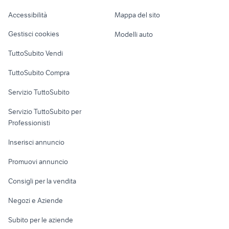
piaggio ape 50 cambio moto
moto usate rossiglione
Caravan e Camper
Accessibilità
Mappa del sito
Loft, mansarde e
Veicoli commerciali
altro
Gestisci cookies
Modelli auto
Case vacanza
TuttoSubito Vendi
Uffici e Locali
TuttoSubito Compra
commerciali
Servizio TuttoSubito
elettronica
per la casa e la
sports e hobby
Servizio TuttoSubito per
persona
Informatica
Animali
Professionisti
Arredamento e
Console e
Accessori per
Casalinghi
Inserisci annuncio
Videogiochi
animali
Elettrodomestici
Promuovi annuncio
Audio/Video
Musica e Film
Giardino e Fai da te
Consigli per la vendita
Fotografia
Libri e Riviste
Abbigliamento e
Negozi e Aziende
Telefonia
Strumenti Musicali
Accessori
Subito per le aziende
Sports
Tutto per i bambini