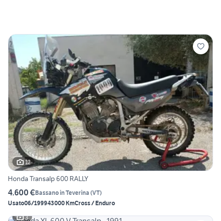
12
Honda Transalp 600 RALLY
4.600 €
Bassano in Teverina
(
VT
)
Usato
06/1999
43000 Km
Cross / Enduro
3