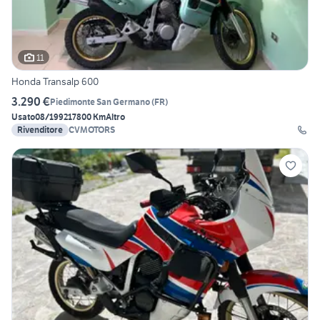
11
Honda Transalp 600
3.290 €
Piedimonte San Germano
(
FR
)
Usato
08/1992
17800 Km
Altro
Rivenditore
CVMOTORS