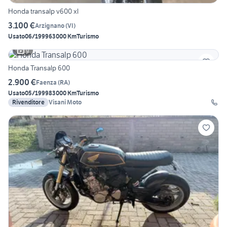
Honda transalp v600 xl
3.100 €
Arzignano
(
VI
)
Usato
06/1999
63000 Km
Turismo
9
Honda Transalp 600
2.900 €
Faenza
(
RA
)
Usato
05/1999
83000 Km
Turismo
Rivenditore
Visani Moto