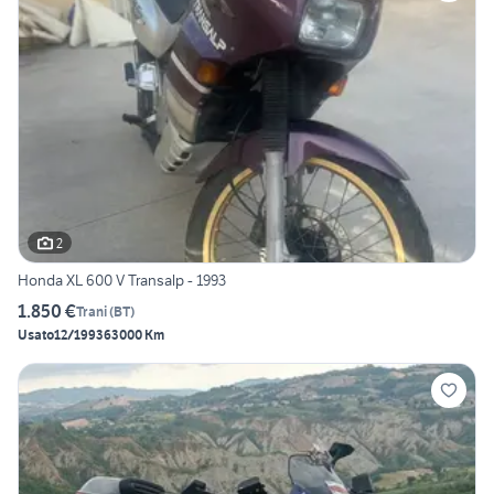
2
Honda XL 600 V Transalp - 1993
1.850 €
Trani
(
BT
)
Usato
12/1993
63000 Km