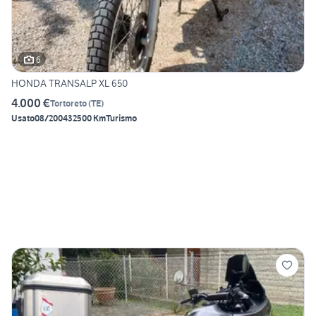
6
HONDA TRANSALP XL 650
4.000 €
Tortoreto
(
TE
)
Usato
08/2004
32500 Km
Turismo