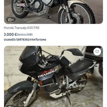
6
Honda Transalp 600 FMI
3.000 €
Sovico
(
MB
)
Usato
03/1997
63614 Km
Turismo