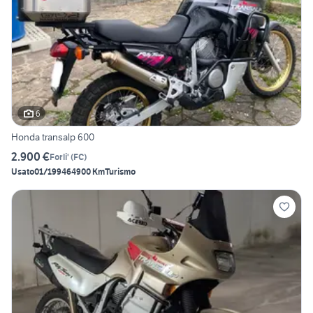
6
Honda transalp 600
2.900 €
Forli'
(
FC
)
Usato
01/1994
64900 Km
Turismo