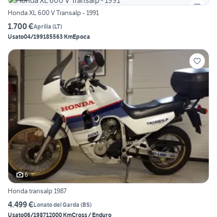
Honda XL 600 V Transalp - 1991
1.700 €
Aprilia
(
LT
)
Usato
04/1991
85563 Km
Epoca
6
Honda transalp 1987
4.499 €
Lonato del Garda
(
BS
)
Usato
06/1987
12000 Km
Cross / Enduro