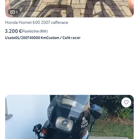
6
Honda Hornet 600 2007 cafferace
3.200 €
Fiumicino
(
RM
)
Usato
01/2007
40000 Km
Custom / Café racer