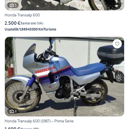
5
Honda Transalp 600
2.500 €
Samarate
(
VA
)
Usato
08/1989
43000 Km
Turismo
4
Honda Transalp 600 (1987) – Prima Serie