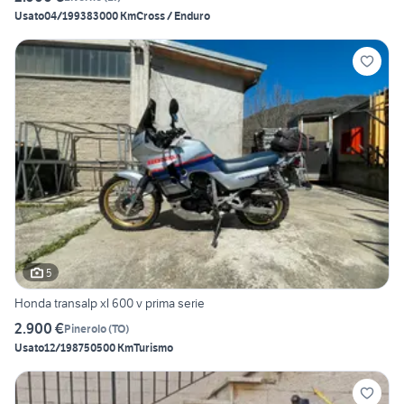
Usato
04/1993
83000 Km
Cross / Enduro
5
Honda transalp xl 600 v prima serie
2.900 €
Pinerolo
(
TO
)
Usato
12/1987
50500 Km
Turismo