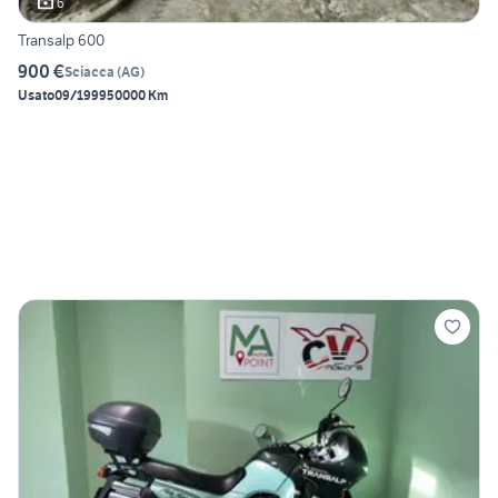
6
Transalp 600
900 €
Sciacca
(
AG
)
Usato
09/1999
50000 Km