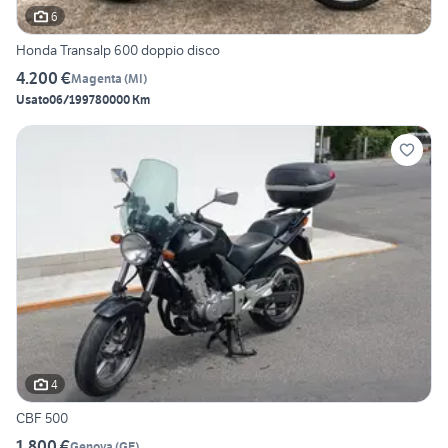
6
Honda Transalp 600 doppio disco
4.200 €
Magenta
(
MI
)
Usato
06/1997
80000 Km
4
CBF 500
1.800 €
Genova
(
GE
)