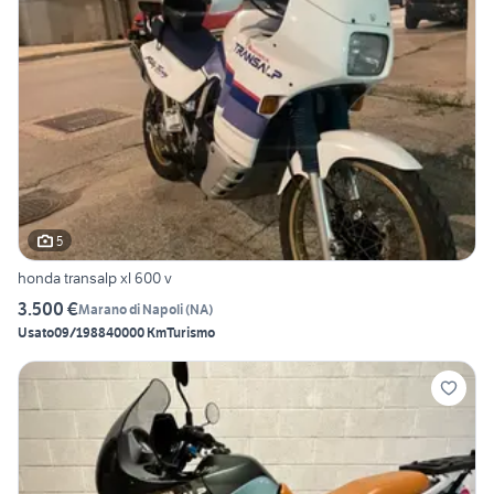
5
honda transalp xl 600 v
3.500 €
Marano di Napoli
(
NA
)
Usato
09/1988
40000 Km
Turismo