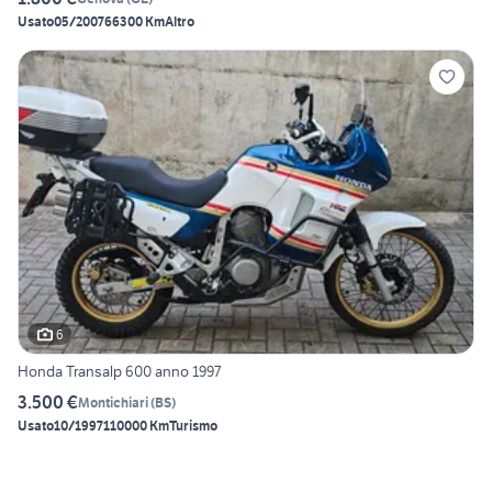
Usato
05/2007
66300 Km
Altro
6
Honda Transalp 600 anno 1997
3.500 €
Montichiari
(
BS
)
Usato
10/1997
110000 Km
Turismo