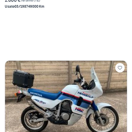
1.600 €
Teramo
(
TE
)
Usato
03/1987
49000 Km