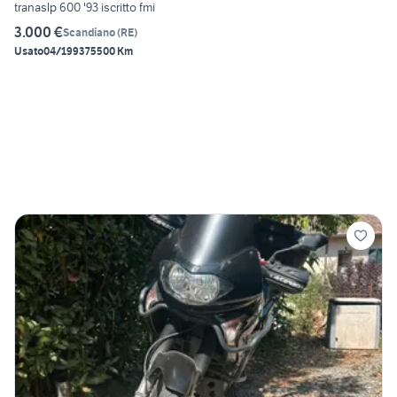
tranaslp 600 '93 iscritto fmi
3.000 €
Scandiano
(
RE
)
Usato
04/1993
75500 Km