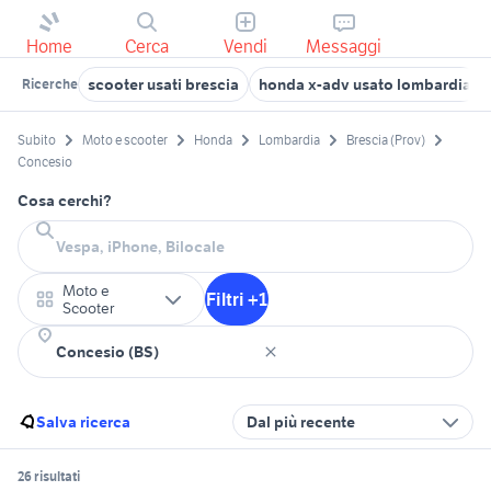
Home
Cerca
Vendi
Messaggi
scooter usati brescia
honda x-adv usato lombardia
Ricerche
Subito
Moto e scooter
Honda
Lombardia
Brescia (Prov)
Concesio
Cosa cerchi?
Moto e
Filtri +1
Scooter
Salva ricerca
Dal più recente
26 risultati