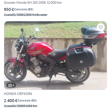
Scooter Honda SH 150 2006 12.000 km
950 €
Concesio
(
BS
)
Usato
02/2006
12000 Km
Scooter
4
HONDA CBF600N
2.400 €
Concesio
(
BS
)
Usato
04/2009
51000 Km