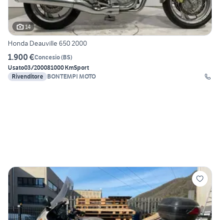
14
Honda Deauville 650 2000
1.900 €
Concesio
(
BS
)
Usato
03/2000
81000 Km
Sport
Rivenditore
BONTEMPI MOTO