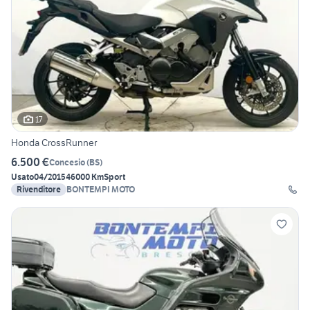
17
Honda CrossRunner
6.500 €
Concesio
(
BS
)
Usato
04/2015
46000 Km
Sport
Rivenditore
BONTEMPI MOTO