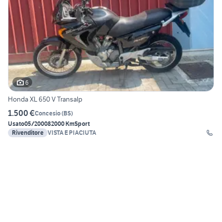
6
Honda XL 650 V Transalp
1.500 €
Concesio
(
BS
)
Usato
05/2000
82000 Km
Sport
Rivenditore
VISTA E PIACIUTA