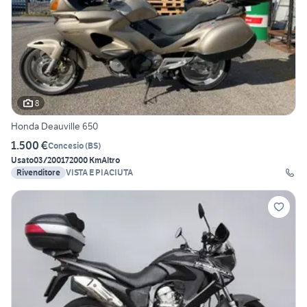
8
Honda Deauville 650
1.500 €
Concesio
(
BS
)
Usato
03/2001
72000 Km
Altro
Rivenditore
VISTA E PIACIUTA