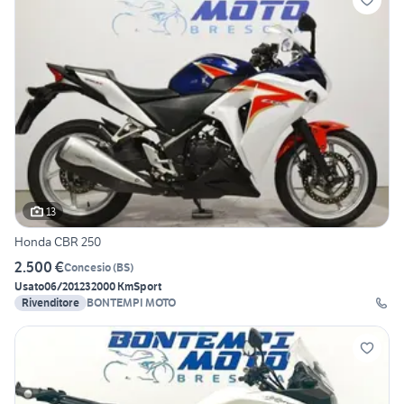
13
Honda CBR 250
2.500 €
Concesio
(
BS
)
Usato
06/2012
32000 Km
Sport
Rivenditore
BONTEMPI MOTO