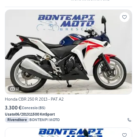
18
Honda CBR 250 R 2013 - PAT A2
3.300 €
Concesio
(
BS
)
Usato
06/2013
11500 Km
Sport
Rivenditore
BONTEMPI MOTO