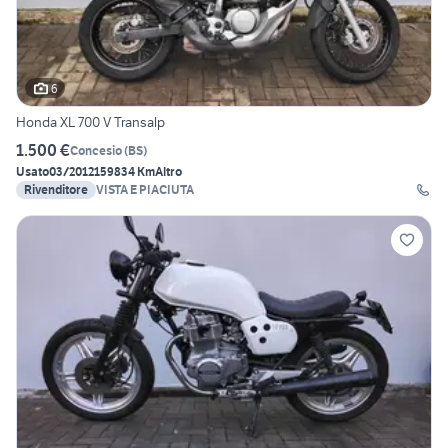
6
Honda XL 700 V Transalp
1.500 €
Concesio
(
BS
)
Usato
03/2012
159834 Km
Altro
Rivenditore
VISTA E PIACIUTA