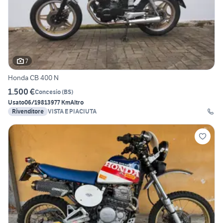
7
Honda CB 400 N
1.500 €
Concesio
(
BS
)
Usato
06/1981
3977 Km
Altro
Rivenditore
VISTA E PIACIUTA