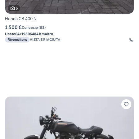
6
Honda CB 400 N
1.500 €
Concesio
(
BS
)
Usato
04/1980
6484 Km
Altro
Rivenditore
VISTA E PIACIUTA