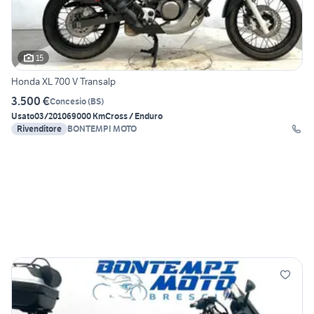
15
Honda XL 700 V Transalp
3.500 €
Concesio
(
BS
)
Usato
03/2010
69000 Km
Cross / Enduro
Rivenditore
BONTEMPI MOTO