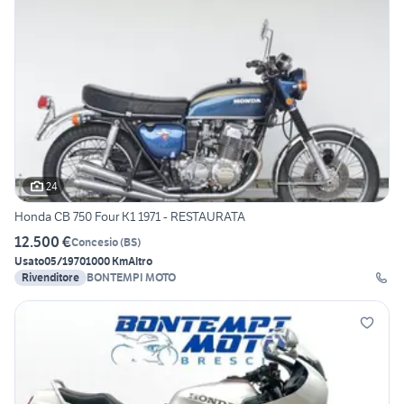
24
Honda CB 750 Four K1 1971 - RESTAURATA
12.500 €
Concesio
(
BS
)
Usato
05/1970
1000 Km
Altro
Rivenditore
BONTEMPI MOTO