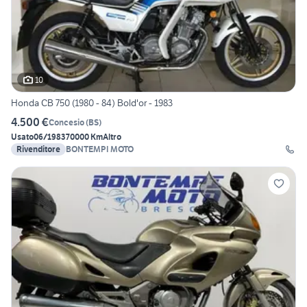
10
Honda CB 750 (1980 - 84) Bold'or - 1983
4.500 €
Concesio
(
BS
)
Usato
06/1983
70000 Km
Altro
Rivenditore
BONTEMPI MOTO