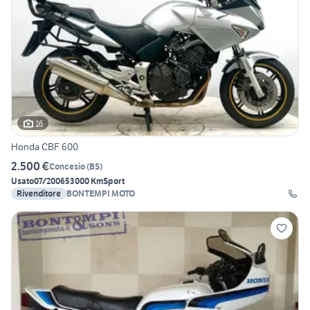
16
Honda CBF 600
2.500 €
Concesio
(
BS
)
Usato
07/2006
53000 Km
Sport
Rivenditore
BONTEMPI MOTO