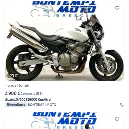
17
Honda Hornet
2.900 €
Concesio
(
BS
)
Usato
10/2003
26000 Km
Altro
Rivenditore
BONTEMPI MOTO