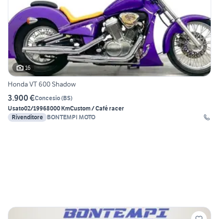
16
Honda VT 600 Shadow
3.900 €
Concesio
(
BS
)
Usato
02/1996
8000 Km
Custom / Café racer
Rivenditore
BONTEMPI MOTO