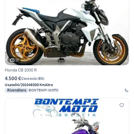
13
Honda CB 1000 R
4.500 €
Concesio
(
BS
)
Usato
04/2010
46000 Km
Altro
Rivenditore
BONTEMPI MOTO