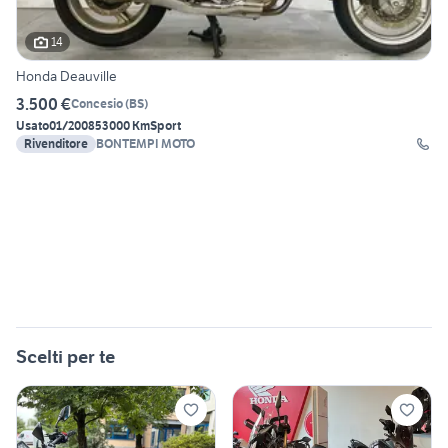
14
Honda Deauville
3.500 €
Concesio
(
BS
)
Usato
01/2008
53000 Km
Sport
Rivenditore
BONTEMPI MOTO
Scelti per te