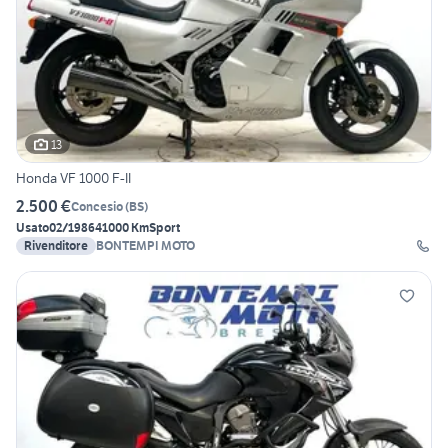
13
Honda VF 1000 F-II
2.500 €
Concesio
(
BS
)
Usato
02/1986
41000 Km
Sport
Rivenditore
BONTEMPI MOTO