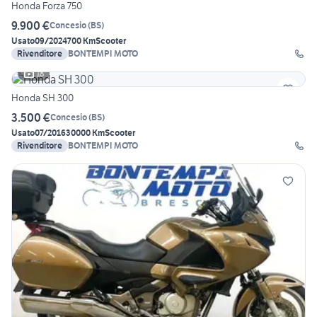
Honda Forza 750
9.900 €
Concesio
(
BS
)
Usato
09/2024
700 Km
Scooter
Rivenditore
BONTEMPI MOTO
18
Honda SH 300
3.500 €
Concesio
(
BS
)
Usato
07/2016
30000 Km
Scooter
Rivenditore
BONTEMPI MOTO