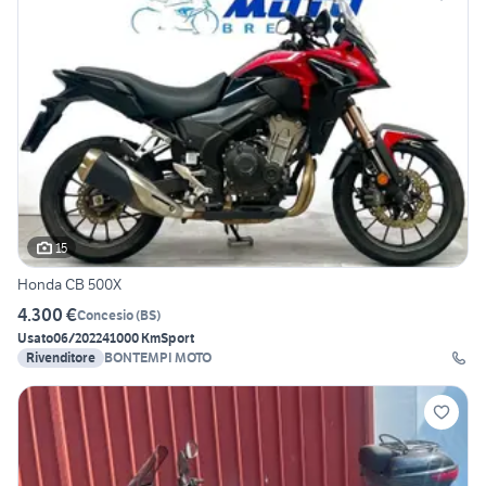
15
Honda CB 500X
4.300 €
Concesio
(
BS
)
Usato
06/2022
41000 Km
Sport
Rivenditore
BONTEMPI MOTO