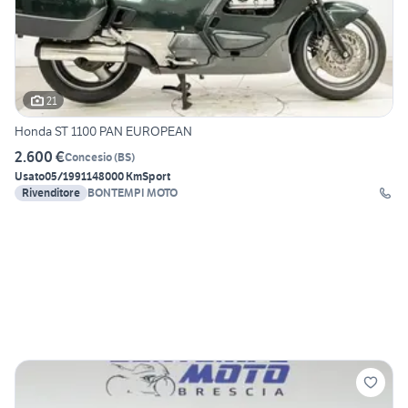
21
Honda ST 1100 PAN EUROPEAN
2.600 €
Concesio
(
BS
)
Usato
05/1991
148000 Km
Sport
Rivenditore
BONTEMPI MOTO