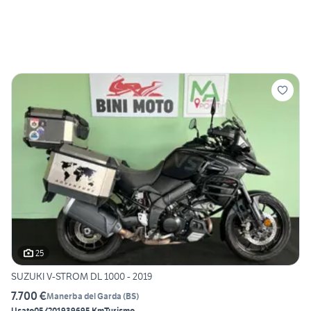
25
SUZUKI V-STROM DL 1000 - 2019
7.700 €
Manerba del Garda
(
BS
)
Usato
05/2019
39695 Km
Turismo