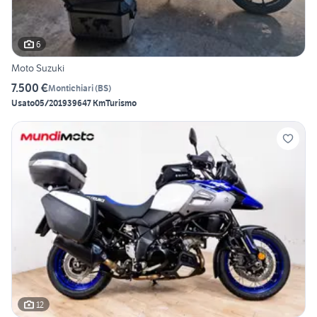
6
Moto Suzuki
7.500 €
Montichiari
(
BS
)
Usato
05/2019
39647 Km
Turismo
12