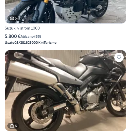
5
Suzuki v strom 1000
5.800 €
Milzano
(
BS
)
Usato
05/2016
29000 Km
Turismo
6