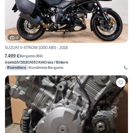
19
SUZUKI V-STROM 1000 ABS - 2018
7.499 €
Bergamo
(
BG
)
Usato
10/2018
24352 Km
Cross / Enduro
Rivenditore
Mundimoto Bergamo