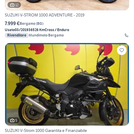
12
SUZUKI V-STROM 1000 ADVENTURE - 2019
7.999 €
Bergamo
(
BG
)
Usato
03/2019
36526 Km
Cross / Enduro
Rivenditore
Mundimoto Bergamo
5
SUZUKI V-Strom 1000 Garantita e Finanziabile