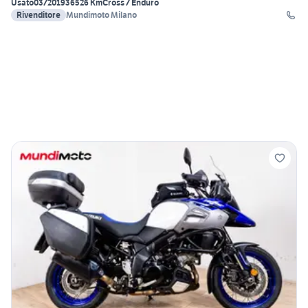
Usato
03/2019
36526 Km
Cross / Enduro
Rivenditore
Mundimoto Milano