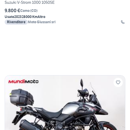
Suzuki V-Strom 1000 1050SE
9.800 €
Como
(
CO
)
Usato
2023
28000 Km
Altro
Rivenditore
Moto Giussani srl