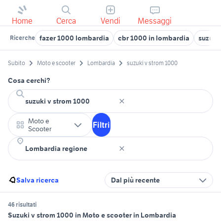
Home
Cerca
Vendi
Messaggi
fazer 1000 lombardia
cbr 1000 in lombardia
suzuki
Ricerche
Subito
Moto e scooter
Lombardia
suzuki v strom 1000
Cosa cerchi?
Moto e
Filtri
Scooter
Salva ricerca
Dal più recente
46 risultati
Suzuki v strom 1000 in Moto e scooter in Lombardia