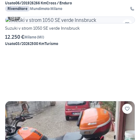
Usato
06/2019
26266 Km
Cross / Enduro
Rivenditore
Mundimoto Milano
6
Suzuki v strom 1050 SE verde Innsbruck
12.250 €
Milano
(
MI
)
Usato
03/2026
2500 Km
Turismo