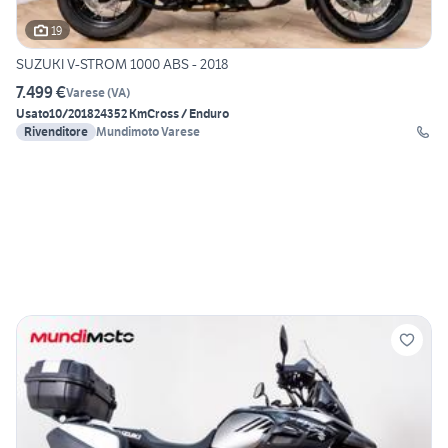
19
SUZUKI V-STROM 1000 ABS - 2018
7.499 €
Varese
(
VA
)
Usato
10/2018
24352 Km
Cross / Enduro
Rivenditore
Mundimoto Varese