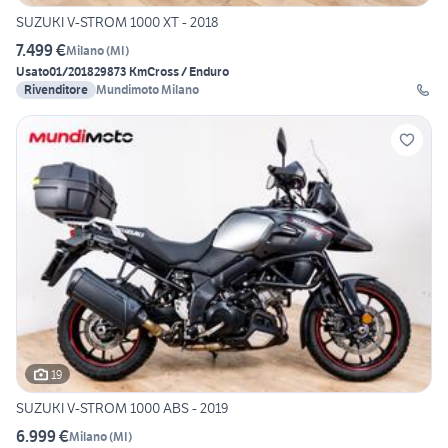
SUZUKI V-STROM 1000 XT - 2018
7.499 €
Milano
(
MI
)
Usato
01/2018
29873 Km
Cross / Enduro
Rivenditore
Mundimoto Milano
19
SUZUKI V-STROM 1000 ABS - 2019
6.999 €
Milano
(
MI
)