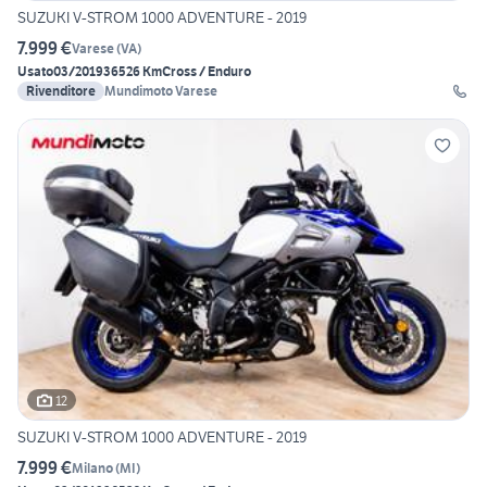
SUZUKI V-STROM 1000 ADVENTURE - 2019
7.999 €
Varese
(
VA
)
Usato
03/2019
36526 Km
Cross / Enduro
Rivenditore
Mundimoto Varese
12
SUZUKI V-STROM 1000 ADVENTURE - 2019
7.999 €
Milano
(
MI
)