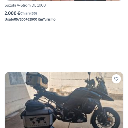
Suzuki V-Strom DL 1000
2.000 €
Chiari
(
BS
)
Usato
05/2004
62500 Km
Turismo