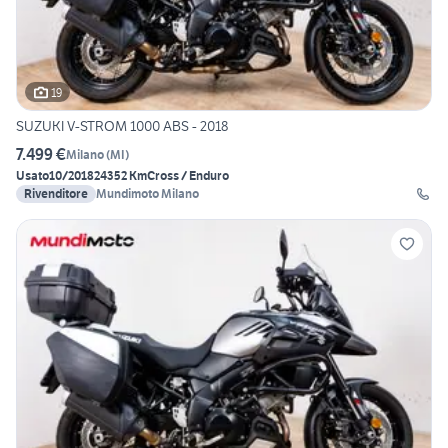
19
SUZUKI V-STROM 1000 ABS - 2018
7.499 €
Milano
(
MI
)
Usato
10/2018
24352 Km
Cross / Enduro
Rivenditore
Mundimoto Milano