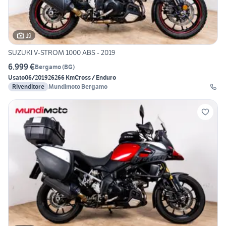
19
SUZUKI V-STROM 1000 ABS - 2019
6.999 €
Bergamo
(
BG
)
Usato
06/2019
26266 Km
Cross / Enduro
Rivenditore
Mundimoto Bergamo