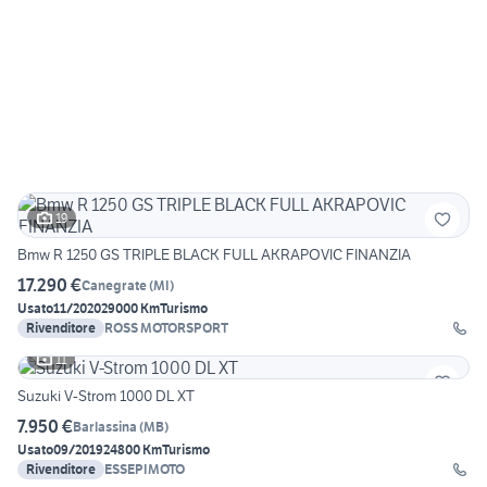
19
Bmw R 1250 GS TRIPLE BLACK FULL AKRAPOVIC FINANZIA
17.290 €
Canegrate
(
MI
)
Usato
11/2020
29000 Km
Turismo
Rivenditore
ROSS MOTORSPORT
11
Suzuki V-Strom 1000 DL XT
7.950 €
Barlassina
(
MB
)
Usato
09/2019
24800 Km
Turismo
Rivenditore
ESSEPIMOTO