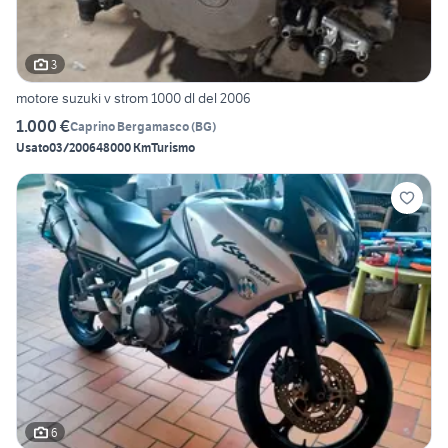
3
motore suzuki v strom 1000 dl del 2006
1.000 €
Caprino Bergamasco
(
BG
)
Usato
03/2006
48000 Km
Turismo
6