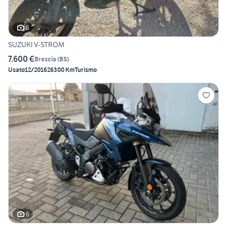
6
SUZUKI V-STROM
7.600 €
Brescia
(
BS
)
Usato
12/2016
26300 Km
Turismo
6