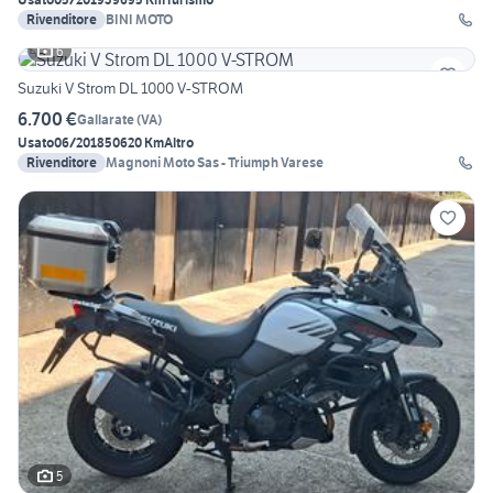
Rivenditore
BINI MOTO
6
Suzuki V Strom DL 1000 V-STROM
6.700 €
Gallarate
(
VA
)
Usato
06/2018
50620 Km
Altro
Rivenditore
Magnoni Moto Sas - Triumph Varese
5