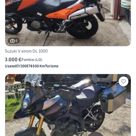
6
Suzuki V strom DL 1000
3.000 €
Fombio
(
LO
)
Usato
07/2005
78300 Km
Turismo