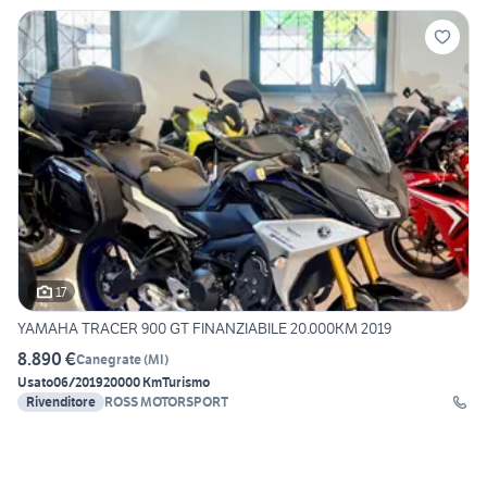
17
YAMAHA TRACER 900 GT FINANZIABILE 20.000KM 2019
8.890 €
Canegrate
(
MI
)
Usato
06/2019
20000 Km
Turismo
Rivenditore
ROSS MOTORSPORT