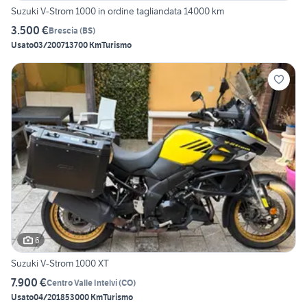
Suzuki V-Strom 1000 in ordine tagliandata 14000 km
3.500 €
Brescia
(
BS
)
Usato
03/2007
13700 Km
Turismo
6
Suzuki V-Strom 1000 XT
7.900 €
Centro Valle Intelvi
(
CO
)
Usato
04/2018
53000 Km
Turismo