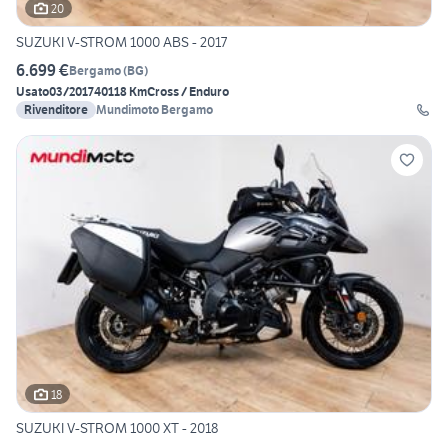
20
SUZUKI V-STROM 1000 ABS - 2017
6.699 €
Bergamo
(
BG
)
Usato
03/2017
40118 Km
Cross / Enduro
Rivenditore
Mundimoto Bergamo
18
SUZUKI V-STROM 1000 XT - 2018