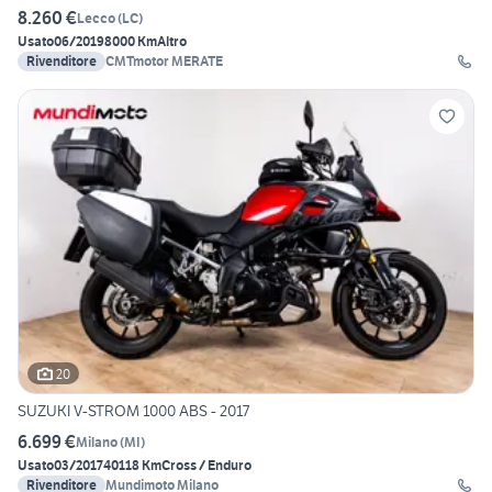
8.260 €
Lecco
(
LC
)
Usato
06/2019
8000 Km
Altro
Rivenditore
CMTmotor MERATE
20
SUZUKI V-STROM 1000 ABS - 2017
6.699 €
Milano
(
MI
)
Usato
03/2017
40118 Km
Cross / Enduro
Rivenditore
Mundimoto Milano