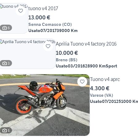
tuono v4 2017
13.000 €
Senna Comasco
(
CO
)
6
Usato
07/2017
39000 Km
Aprilia Tuono v4 factory 2016
10.000 €
Breno
(
BS
)
3
Usato
03/2016
28900 Km
Sport
Tuono v4 aprc
4.300 €
Varese
(
VA
)
Usato
07/2012
51000 K
6