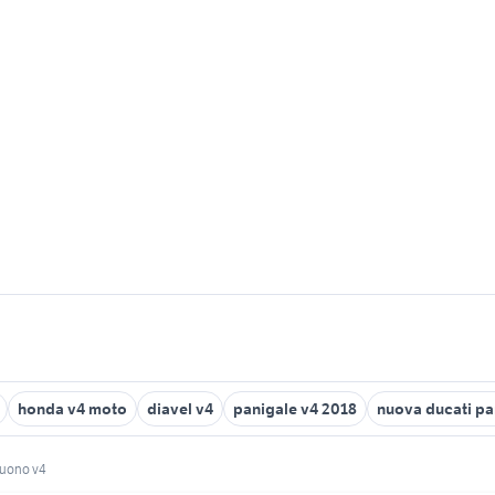
honda v4 moto
diavel v4
panigale v4 2018
nuova ducati pa
tuono v4