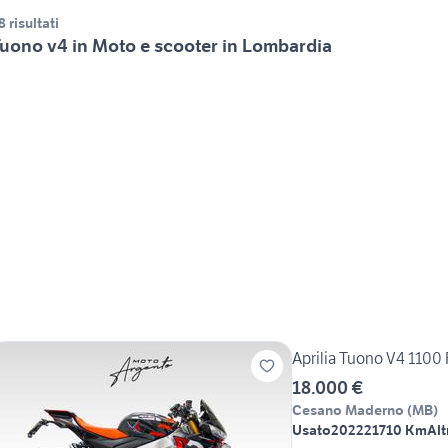
8 risultati
uono v4 in Moto e scooter in Lombardia
Aprilia Tuono V4 1100 
18.000 €
Cesano Maderno
(
MB
)
Usato
2022
21710 Km
Alt