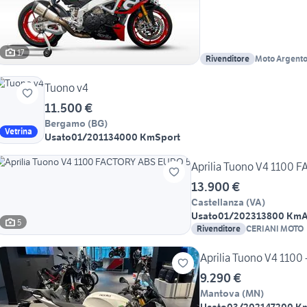
17
Rivenditore
Moto Argent
Tuono v4
11.500 €
Bergamo
(
BG
)
Vetrina
Usato
01/2011
34000 Km
Sport
Aprilia Tuono V4 1100
13.900 €
Castellanza
(
VA
)
Usato
01/2023
13800 Km
A
5
Rivenditore
CERIANI MOTO
Aprilia Tuono V4 1100
9.290 €
Mantova
(
MN
)