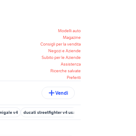
Modelli auto
Magazine
Consigli per la vendita
Negozi e Aziende
Subito per le Aziende
Assistenza
Ricerche salvate
Preferiti
Vendi
nigale v4
ducati streetfighter v4 usata
ducati v4s moto
ducati