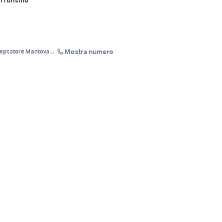
m
Turismo
Mostra numero
ept store Mantova