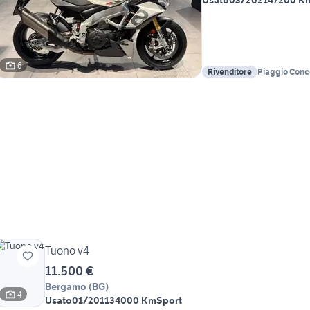
Usato
03/2021
47200 K
6
Rivenditore
Piaggio Conc
srl
Tuono v4
11.500 €
Bergamo
(
BG
)
4
Usato
01/2011
34000 Km
Sport