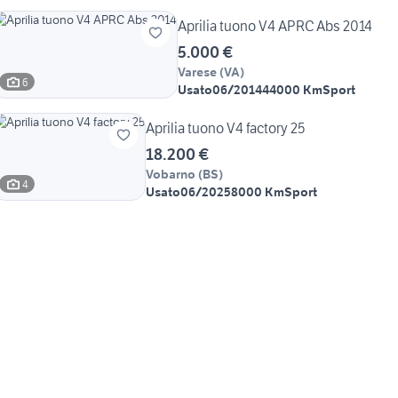
Aprilia tuono V4 APRC Abs 2014
5.000 €
Varese
(
VA
)
6
Usato
06/2014
44000 Km
Sport
Aprilia tuono V4 factory 25
18.200 €
Vobarno
(
BS
)
4
Usato
06/2025
8000 Km
Sport