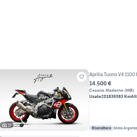
Aprilia Tuono V4 1100 
14.500 €
Cesano Maderno
(
MB
)
Usato
2018
39383 Km
Alt
19
Rivenditore
Moto Argent