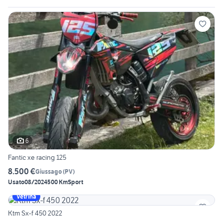
6
Fantic xe racing 125
8.500 €
Giussago
(
PV
)
Usato
08/2024
500 Km
Sport
Vetrina
Ktm Sx-f 450 2022