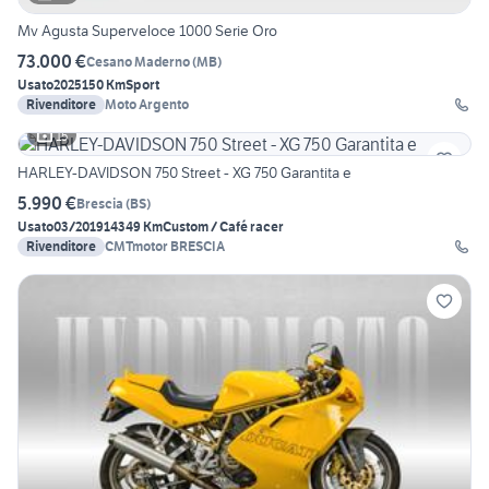
Mv Agusta Superveloce 1000 Serie Oro
73.000 €
Cesano Maderno
(
MB
)
Usato
2025
150 Km
Sport
Rivenditore
Moto Argento
15
HARLEY-DAVIDSON 750 Street - XG 750 Garantita e
5.990 €
Brescia
(
BS
)
Usato
03/2019
14349 Km
Custom / Café racer
Rivenditore
CMTmotor BRESCIA