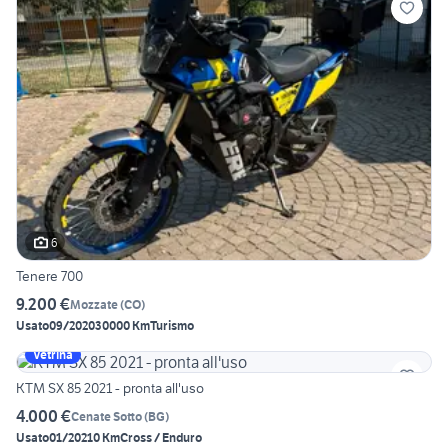
6
Tenere 700
9.200 €
Mozzate
(
CO
)
Usato
09/2020
30000 Km
Turismo
Vetrina
KTM SX 85 2021 - pronta all'uso
4.000 €
Cenate Sotto
(
BG
)
Usato
01/2021
0 Km
Cross / Enduro