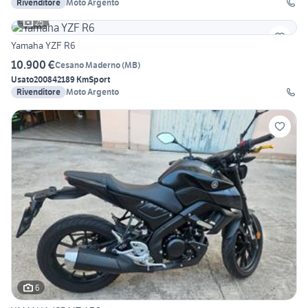
Rivenditore
Moto Argento
25
Yamaha YZF R6
10.900 €
Cesano Maderno
(
MB
)
Usato
2008
42189 Km
Sport
Rivenditore
Moto Argento
6