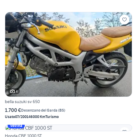
4
bella suzuki sv 650
1.700 €
Desenzano del Garda
(
BS
)
Usato
07/2001
46000 Km
Turismo
Vetrina
Honda CBF 1000 ST