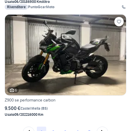
Usato
06/2018
6900 Km
Altro
Rivenditore
PuntoGcarMoto
6
Z900 se performance carbon
9.500 €
Castel Mella
(
BS
)
Usato
09/2022
16000 Km