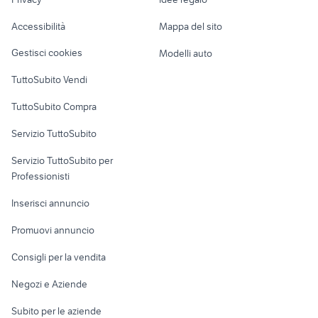
Garage e box
Caravan e Camper
Accessibilità
Mappa del sito
Loft, mansarde e
Veicoli commerciali
altro
Gestisci cookies
Modelli auto
Case vacanza
TuttoSubito Vendi
Uffici e Locali
TuttoSubito Compra
commerciali
Servizio TuttoSubito
elettronica
per la casa e la
sports e hobby
Servizio TuttoSubito per
persona
Informatica
Animali
Professionisti
Arredamento e
Console e
Accessori per
Casalinghi
Inserisci annuncio
Videogiochi
animali
Elettrodomestici
Promuovi annuncio
Audio/Video
Musica e Film
Giardino e Fai da te
Consigli per la vendita
Fotografia
Libri e Riviste
Abbigliamento e
Negozi e Aziende
Telefonia
Strumenti Musicali
Accessori
Subito per le aziende