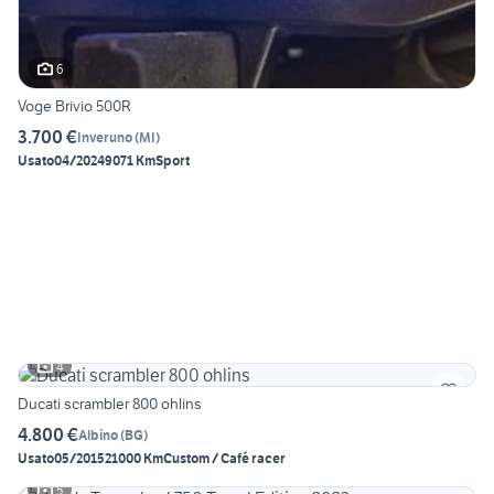
6
Voge Brivio 500R
3.700 €
Inveruno
(
MI
)
Usato
04/2024
9071 Km
Sport
4
Ducati scrambler 800 ohlins
4.800 €
Albino
(
BG
)
Usato
05/2015
21000 Km
Custom / Café racer
5