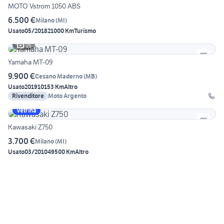
MOTO Vstrom 1050 ABS
6.500 €
Milano
(
MI
)
Usato
05/2018
21000 Km
Turismo
15
Yamaha MT-09
9.900 €
Cesano Maderno
(
MB
)
Usato
2019
10153 Km
Altro
Rivenditore
Moto Argento
Vetrina
Kawasaki Z750
3.700 €
Milano
(
MI
)
Usato
03/2010
49500 Km
Altro