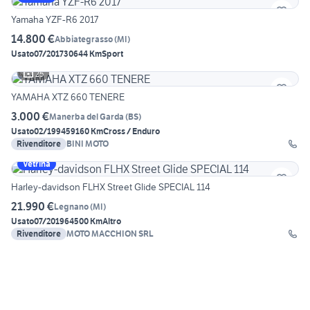
Yamaha YZF-R6 2017
14.800 €
Abbiategrasso
(
MI
)
Usato
07/2017
30644 Km
Sport
25
YAMAHA XTZ 660 TENERE
3.000 €
Manerba del Garda
(
BS
)
Usato
02/1994
59160 Km
Cross / Enduro
Rivenditore
BINI MOTO
Vetrina
Harley-davidson FLHX Street Glide SPECIAL 114
21.990 €
Legnano
(
MI
)
Usato
07/2019
64500 Km
Altro
Rivenditore
MOTO MACCHION SRL