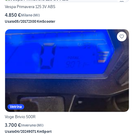
Vespa Primavera 125 3V ABS
4.850 €
Milano
(
MI
)
Usato
05/2017
2300 Km
Scooter
Vetrina
Voge Brivio 500R
3.700 €
Inveruno
(
MI
)
Usato
04/2024
9071 Km
Sport