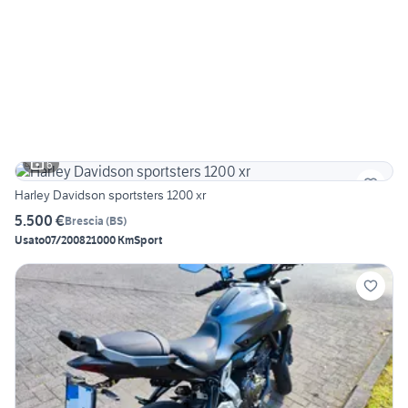
6
Harley Davidson sportsters 1200 xr
5.500 €
Brescia
(
BS
)
Usato
07/2008
21000 Km
Sport