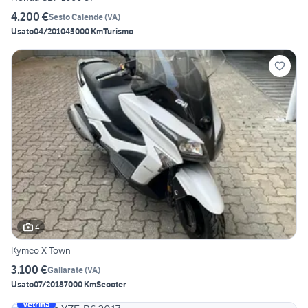
4.200 €
Sesto Calende
(
VA
)
Usato
04/2010
45000 Km
Turismo
4
Kymco X Town
3.100 €
Gallarate
(
VA
)
Usato
07/2018
7000 Km
Scooter
Vetrina