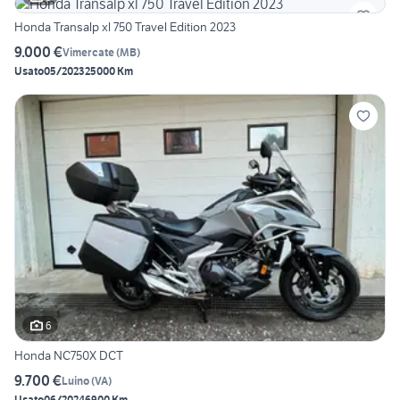
Honda Transalp xl 750 Travel Edition 2023
9.000 €
Vimercate
(
MB
)
Usato
05/2023
25000 Km
6
Honda NC750X DCT
9.700 €
Luino
(
VA
)
Usato
06/2024
6900 Km