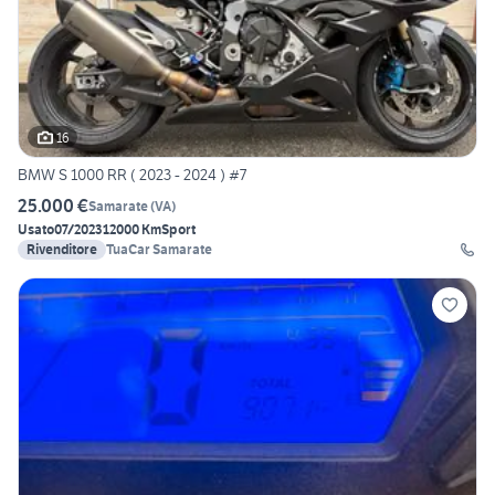
16
BMW S 1000 RR ( 2023 - 2024 ) #7
25.000 €
Samarate
(
VA
)
Usato
07/2023
12000 Km
Sport
Rivenditore
TuaCar Samarate