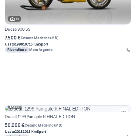
19
Ducati 900 SS
7.500 €
Cesano Maderno
(
MB
)
Usato
1998
18715 Km
Sport
Rivenditore
Moto Argento
28
Ducati 1299 Panigale R FINAL EDITION
50.000 €
Cesano Maderno
(
MB
)
Usato
2018
1013 Km
Sport