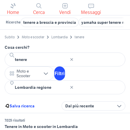
Home
Cerca
Vendi
Messaggi
tenere a brescia e provincia
yamaha super tenere mo
Ricerche
Subito
Moto e scooter
Lombardia
tenere
Cosa cerchi?
Moto e
Filtri
Scooter
Salva ricerca
Dal più recente
7.025 risultati
Tenere in Moto e scooter in Lombardia