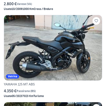
2.800 €
Varese
(
VA
)
Usato
10/2009
1000 Km
Cross / Enduro
Vetrina
YAMAHA 125 MT ABS
4.350 €
Passirano
(
BS
)
Usato
05/2023
7023 Km
Turismo