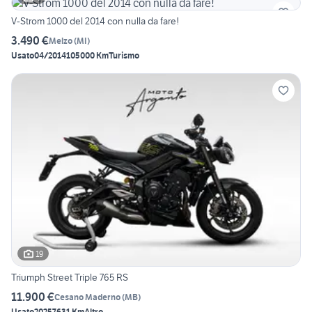
V-Strom 1000 del 2014 con nulla da fare!
3.490 €
Melzo
(
MI
)
Usato
04/2014
105000 Km
Turismo
19
Triumph Street Triple 765 RS
11.900 €
Cesano Maderno
(
MB
)
Usato
2025
7631 Km
Altro