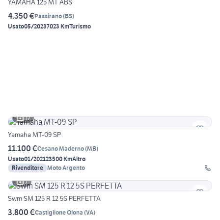
YAMAHA 125 MT ABS
4.350 €
Passirano
(
BS
)
Usato
05/2023
7023 Km
Turismo
17
Yamaha MT-09 SP
11.100 €
Cesano Maderno
(
MB
)
Usato
01/2021
23500 Km
Altro
Rivenditore
Moto Argento
7
Swm SM 125 R 12 5S PERFETTA
3.800 €
Castiglione Olona
(
VA
)