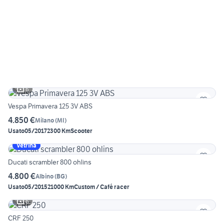
6
Vespa Primavera 125 3V ABS
4.850 €
Milano
(
MI
)
Usato
05/2017
2300 Km
Scooter
Vetrina
Ducati scrambler 800 ohlins
4.800 €
Albino
(
BG
)
Usato
05/2015
21000 Km
Custom / Café racer
6
CRF 250