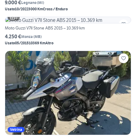
9.000 €
Legnano
(
MI
)
Usato
10/2022
3000 Km
Cross / Enduro
6
Moto Guzzi V7II Stone ABS 2015 – 10.369 km
4.250 €
Monza
(
MB
)
Usato
05/2015
10369 Km
Altro
Vetrina