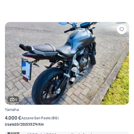
6
Yamaha
4.000 €
Azzano San Paolo
(
BG
)
Usato
10/2015
35274 Km
4