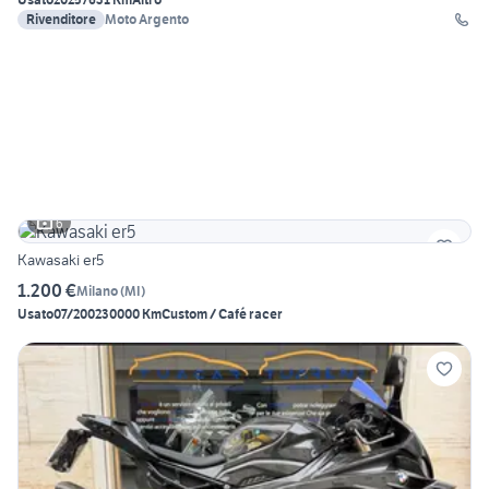
Rivenditore
Moto Argento
6
Kawasaki er5
1.200 €
Milano
(
MI
)
Usato
07/2002
30000 Km
Custom / Café racer