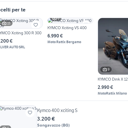
celti per te
6
15
KYMCO Xciting VS 400
YMCO Xciting 300 R 300
6.990 €
.200 €
Moto Rattix Bergamo
ILVER AUTO SRL
9
KYMCO Dink X 12
2.990 €
MotoRattix Milano
Kymco 400 xciting S
3.200 €
Songavazzo
(
BG
)