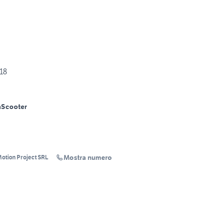
18
m
Scooter
Mostra numero
otion Project SRL