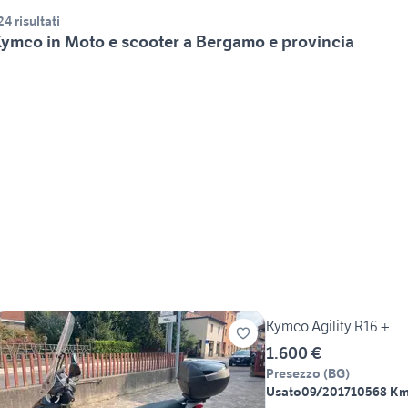
24 risultati
ymco in Moto e scooter a Bergamo e provincia
Kymco Agility R16 +
1.600 €
Presezzo
(
BG
)
Usato
09/2017
10568 K