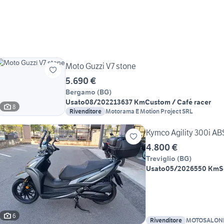
Moto Guzzi V7 stone
5.690 €
Bergamo
(
BG
)
Usato
08/2022
13637 Km
Custom / Café racer
8
Rivenditore
Motorama E Motion Project SRL
Kymco Agility 300i AB
4.800 €
Treviglio
(
BG
)
Usato
05/2026
550 Km
S
6
Rivenditore
MOTOSALONE