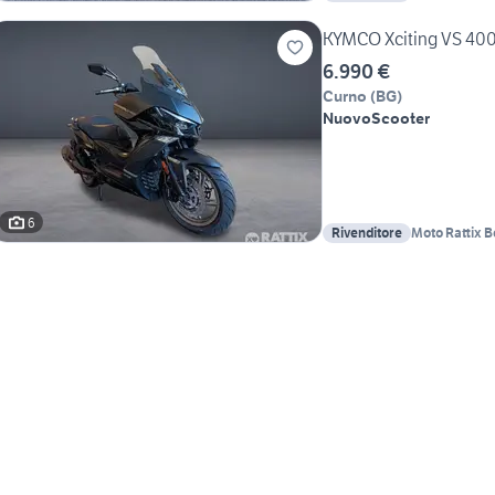
KYMCO Xciting VS 40
6.990 €
Curno
(
BG
)
Nuovo
Scooter
6
Rivenditore
Moto Rattix 