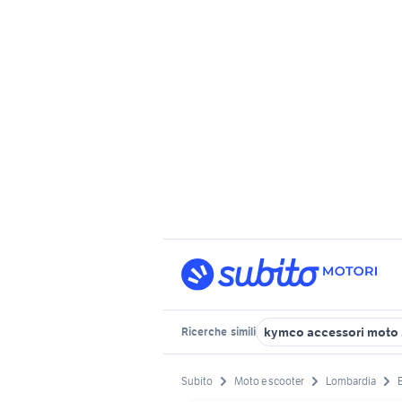
kymco accessori moto 
Ricerche
simili
Subito
Moto e scooter
Lombardia