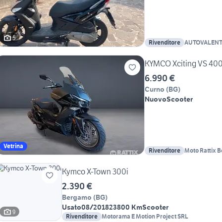
5
Rivenditore
AUTOVALEN
KYMCO Xciting VS 40
6.990 €
Curno
(
BG
)
Nuovo
Scooter
Vetrina
Rivenditore
Moto Rattix 
Kymco X-Town 300i
2.390 €
Bergamo
(
BG
)
Usato
08/2018
23800 Km
Scooter
9
Rivenditore
Motorama E Motion Project SRL