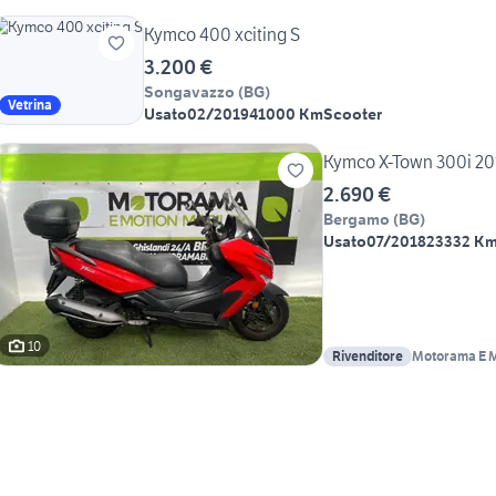
Kymco 400 xciting S
3.200 €
Songavazzo
(
BG
)
Vetrina
Usato
02/2019
41000 Km
Scooter
Kymco X-Town 300i 20
2.690 €
Bergamo
(
BG
)
Usato
07/2018
23332 K
10
Rivenditore
Motorama E M