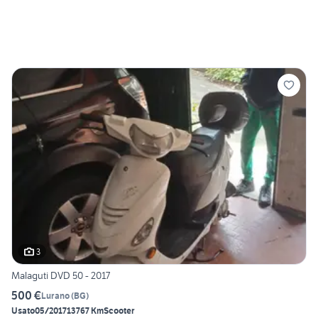
3
Malaguti DVD 50 - 2017
500 €
Lurano
(
BG
)
Usato
05/2017
13767 Km
Scooter