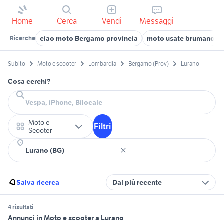
Home
Cerca
Vendi
Messaggi
ciao moto Bergamo provincia
moto usate brumano
Ricerche
Subito
Moto e scooter
Lombardia
Bergamo (Prov)
Lurano
Cosa cerchi?
Moto e
Filtri
Scooter
Salva ricerca
Dal più recente
4 risultati
Annunci in Moto e scooter a Lurano