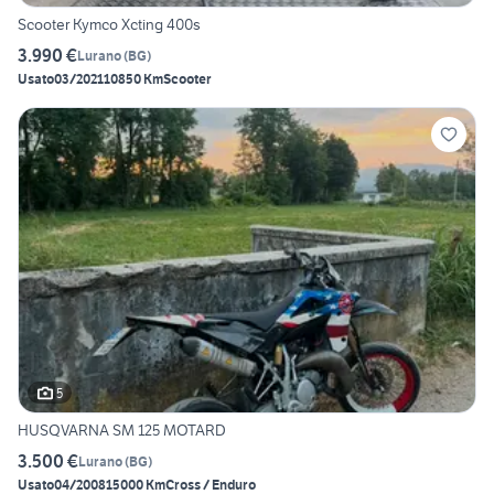
Scooter Kymco Xcting 400s
3.990 €
Lurano
(
BG
)
Usato
03/2021
10850 Km
Scooter
5
HUSQVARNA SM 125 MOTARD
3.500 €
Lurano
(
BG
)
Usato
04/2008
15000 Km
Cross / Enduro