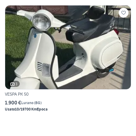
3
VESPA PK 50
1.900 €
Lurano
(
BG
)
Usato
10/1970
0 Km
Epoca