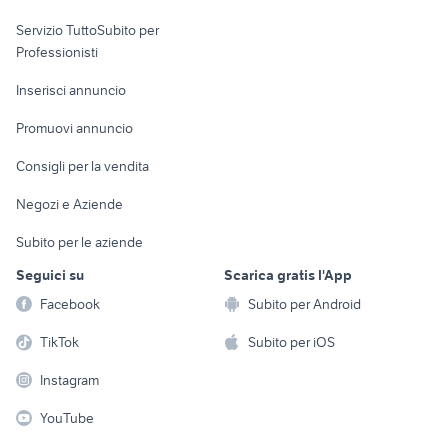
elettronica
per la casa e la
sports e hobby
Servizio TuttoSubito per
persona
Informatica
Animali
Professionisti
Arredamento e
Console e
Accessori per
Casalinghi
Inserisci annuncio
Videogiochi
animali
Elettrodomestici
Promuovi annuncio
Audio/Video
Musica e Film
Giardino e Fai da te
Consigli per la vendita
Fotografia
Libri e Riviste
Abbigliamento e
Negozi e Aziende
Telefonia
Strumenti Musicali
Accessori
Subito per le aziende
Sports
Tutto per i bambini
Seguici su
Scarica gratis l'App
Biciclette
Facebook
Subito per Android
Collezionismo
TikTok
Subito per iOS
Instagram
YouTube