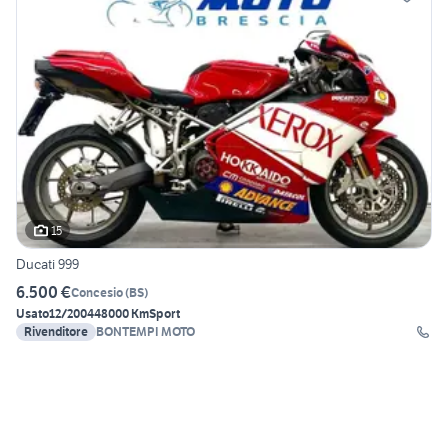
15
Ducati 999
6.500 €
Concesio
(
BS
)
Usato
12/2004
48000 Km
Sport
Rivenditore
BONTEMPI MOTO