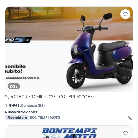
3
Sym CLBCU 50 Colibri 2026 - COLIBRI' 50CC E5+
1.999 €
Concesio
(
BS
)
Nuovo
2026
Scooter
Rivenditore
BONTEMPI MOTO