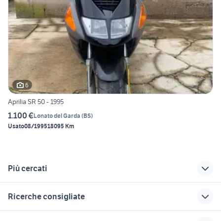
6
Aprilia SR 50 - 1995
1.100 €
Lonato del Garda
(
BS
)
Usato
08/1995
18095 Km
Più cercati
Correlati
Richerche simili
Suggerimenti
Ricerche consigliate
enduro 50cc moto
vespa 50 special
malaguti xtm 50
Lombardia
accessori moto
hm50
fox 50
scooter 50 modena