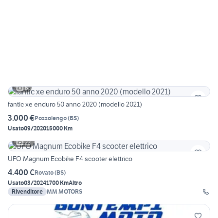
6
fantic xe enduro 50 anno 2020 (modello 2021)
3.000 €
Pozzolengo
(
BS
)
Usato
09/2020
15000 Km
22
UFO Magnum Ecobike F4 scooter elettrico
4.400 €
Rovato
(
BS
)
Usato
03/2024
1700 Km
Altro
Rivenditore
MM MOTORS