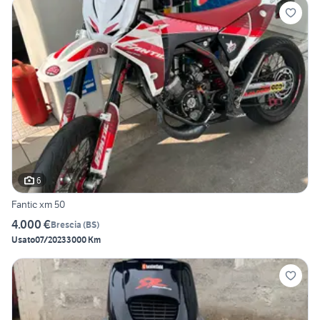
6
Fantic xm 50
4.000 €
Brescia
(
BS
)
Usato
07/2023
3000 Km