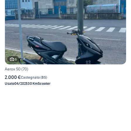
6
Aerox 50 (70)
2.000 €
Castegnato
(
BS
)
Usato
04/2025
30 Km
Scooter