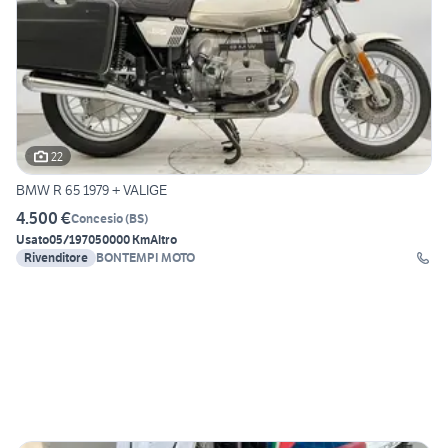
22
BMW R 65 1979 + VALIGE
4.500 €
Concesio
(
BS
)
Usato
05/1970
50000 Km
Altro
Rivenditore
BONTEMPI MOTO