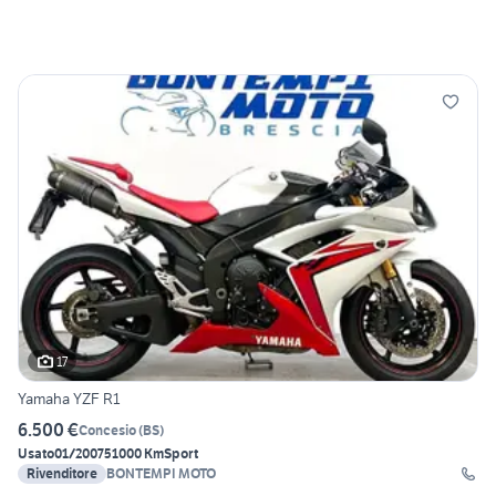
17
Yamaha YZF R1
6.500 €
Concesio
(
BS
)
Usato
01/2007
51000 Km
Sport
Rivenditore
BONTEMPI MOTO