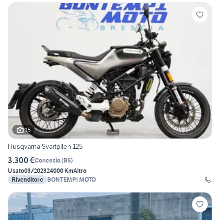
15
Husqvarna Svartpilen 125
3.300 €
Concesio
(
BS
)
Usato
03/2023
24000 Km
Altro
Rivenditore
BONTEMPI MOTO