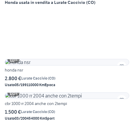
Honda usata in vendita a Lurate Caccivio (CO)
6
honda nsr
2.800 €
Lurate Caccivio
(
CO
)
Usato
05/1991
10000 Km
Epoca
4
cbr 1000 rr 2004 anche con 2tempi
1.500 €
Lurate Caccivio
(
CO
)
Usato
03/2004
54000 Km
Sport