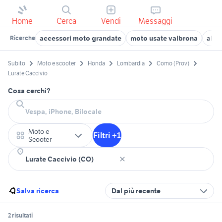
Home
Cerca
Vendi
Messaggi
accessori moto grandate
moto usate valbrona
abbi
Ricerche
Subito
Moto e scooter
Honda
Lombardia
Como (Prov)
Lurate Caccivio
Cosa cerchi?
Moto e
Filtri +1
Scooter
Salva ricerca
Dal più recente
2 risultati