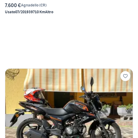
7.600 €
Agnadello
(
CR
)
Usato
07/2019
39710 Km
Altro