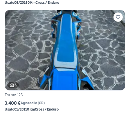
Usato
06/2015
0 Km
Cross / Enduro
5
Tm mx 125
3.400 €
Agnadello
(
CR
)
Usato
01/2011
0 Km
Cross / Enduro