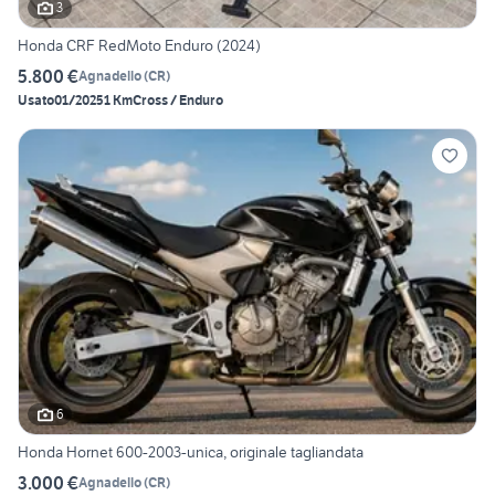
3
Honda CRF RedMoto Enduro (2024)
5.800 €
Agnadello
(
CR
)
Usato
01/2025
1 Km
Cross / Enduro
6
Honda Hornet 600-2003-unica, originale tagliandata
3.000 €
Agnadello
(
CR
)