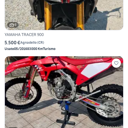
6
YAMAHA TRACER 900
5.500 €
Agnadello
(
CR
)
Usato
05/2016
83000 Km
Turismo