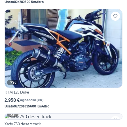
Usato
02/2025
20 Km
Altro
6
KTM 125 Duke
2.950 €
Agnadello
(
CR
)
Usato
07/2018
15600 Km
Altro
6
Xadv 750 desert track