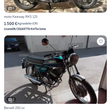
6
moto Keeway RKS 125
1.500 €
Agnadello
(
CR
)
Usato
06/2016
5776 Km
Turismo
3
Benelli 250 cc