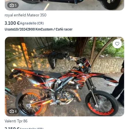
5
royal enfield Mateor 350
3.100 €
Agnadello
(
CR
)
Usato
10/2024
2900 Km
Custom / Café racer
4
Valenti Tpr 86