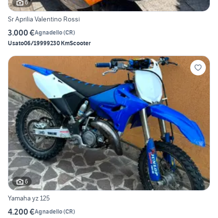
6
Sr Aprilia Valentino Rossi
3.000 €
Agnadello
(
CR
)
Usato
06/1999
9230 Km
Scooter
6
Yamaha yz 125
4.200 €
Agnadello
(
CR
)