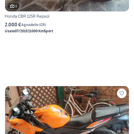
6
Honda CBR 125R Repsol
2.000 €
Agnadello
(
CR
)
Usato
07/2015
21000 Km
Sport