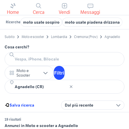
Home
Cerca
Vendi
Messaggi
moto usate sospiro
moto usate piadena drizzona
m
Ricerche
Subito
Moto e scooter
Lombardia
Cremona (Prov)
Agnadello
Cosa cerchi?
Moto e
Filtri
Scooter
Salva ricerca
Dal più recente
19 risultati
Annunci in Moto e scooter a Agnadello