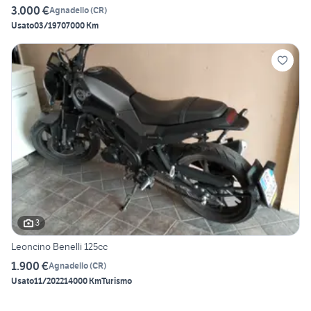
3.000 €
Agnadello
(
CR
)
Usato
03/1970
7000 Km
3
Leoncino Benelli 125cc
1.900 €
Agnadello
(
CR
)
Usato
11/2022
14000 Km
Turismo