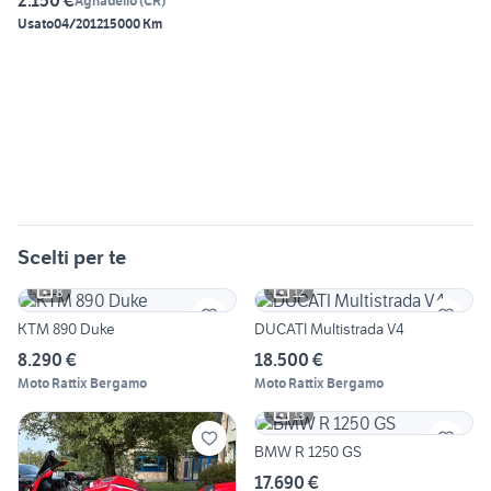
2.150 €
Agnadello
(
CR
)
Usato
04/2012
15000 Km
Scelti per te
8
12
KTM 890 Duke
DUCATI Multistrada V4
8.290 €
18.500 €
Moto Rattix Bergamo
Moto Rattix Bergamo
13
BMW R 1250 GS
17.690 €