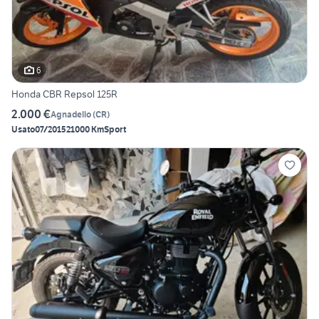
6
Honda CBR Repsol 125R
2.000 €
Agnadello
(
CR
)
Usato
07/2015
21000 Km
Sport