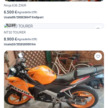
Ninja 636 ZX6R
6.500 €
Agnadello
(
CR
)
Usato
05/2006
26647 Km
Sport
5
MT10 TOURER
8.900 €
Agnadello
(
CR
)
Usato
10/2018
18000 Km