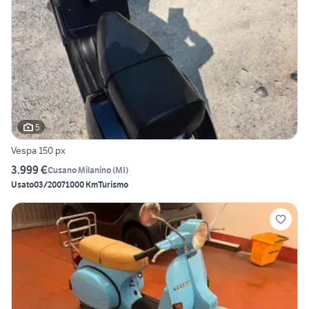
5
Vespa 150 px
3.999 €
Cusano Milanino
(
MI
)
Usato
03/2007
1000 Km
Turismo