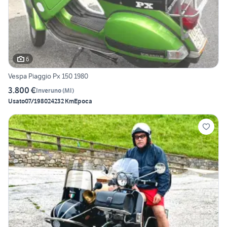
6
Vespa Piaggio Px 150 1980
3.800 €
Inveruno
(
MI
)
Usato
07/1980
24232 Km
Epoca