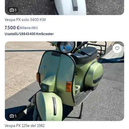
6
Vespa PX solo 3400 KM
7.500 €
Milano
(
MI
)
Usato
01/1984
3400 Km
Scooter
5
Vespa PX 125e del 1982