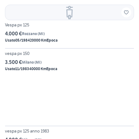
Vespa px 125
4.000 €
Rozzano
(
MI
)
Usato
05/1984
20000 Km
Epoca
4
vespa px 150
3.500 €
Milano
(
MI
)
Usato
11/1983
40000 Km
Epoca
4
vespa px 125 anno 1983