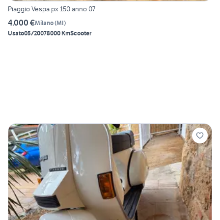
Piaggio Vespa px 150 anno 07
4.000 €
Milano
(
MI
)
Usato
05/2007
8000 Km
Scooter