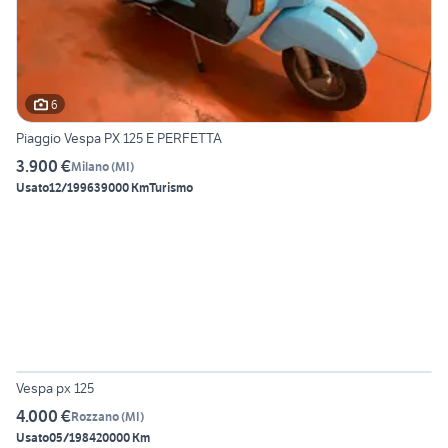
6
Piaggio Vespa PX 125 E PERFETTA
3.900 €
Milano
(
MI
)
Usato
12/1996
39000 Km
Turismo
2
Vespa px 125
4.000 €
Rozzano
(
MI
)
Usato
05/1984
20000 Km