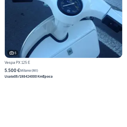
6
Vespa PX 125 E
5.500 €
Milano
(
MI
)
Usato
05/1984
24000 Km
Epoca