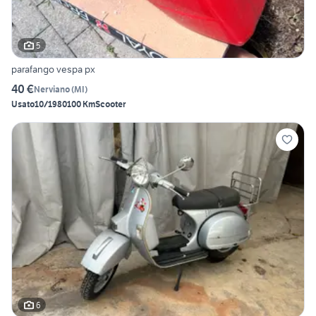
5
parafango vespa px
40 €
Nerviano
(
MI
)
Usato
10/1980
100 Km
Scooter
6