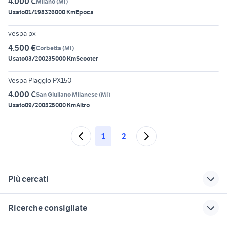
4.000 €
Milano
(
MI
)
Usato
01/1983
26000 Km
Epoca
4
vespa px
4.500 €
Corbetta
(
MI
)
Usato
03/2002
35000 Km
Scooter
6
Vespa Piaggio PX150
4.000 €
San Giuliano Milanese
(
MI
)
Usato
09/2005
25000 Km
Altro
1
2
Più cercati
Correlati
Richerche simili
Suggerimenti
Ricerche consigliate
vespa moto Lecco
vespa usata
vespa px bianca
provincia
lombardia