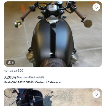
6
honda cx 500
3.200 €
Trezzo sull'Adda
(
MI
)
Usato
06/1981
15000 Km
Custom / Café racer