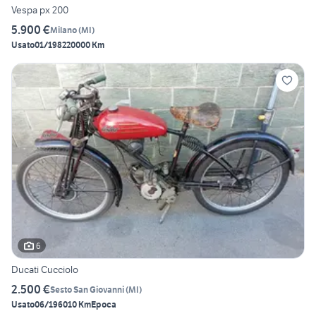
Vespa px 200
5.900 €
Milano
(
MI
)
Usato
01/1982
20000 Km
6
Ducati Cucciolo
2.500 €
Sesto San Giovanni
(
MI
)
Usato
06/1960
10 Km
Epoca