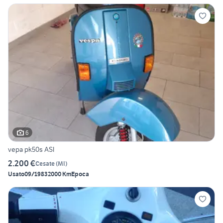
6
vepa pk50s ASI
2.200 €
Cesate
(
MI
)
Usato
09/1983
2000 Km
Epoca