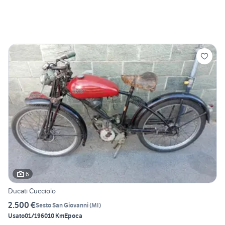
6
Ducati Cucciolo
2.500 €
Sesto San Giovanni
(
MI
)
Usato
01/1960
10 Km
Epoca