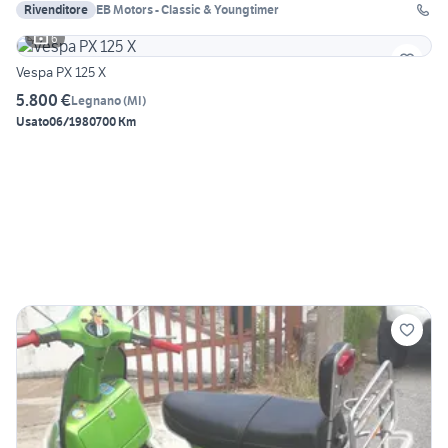
Rivenditore
EB Motors - Classic & Youngtimer
6
Vespa PX 125 X
5.800 €
Legnano
(
MI
)
Usato
06/1980
700 Km