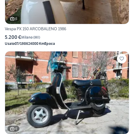
6
Vespa PX 150 ARCOBALENO 1986
5.200 €
Milano
(
MI
)
Usato
07/1986
24000 Km
Epoca
6