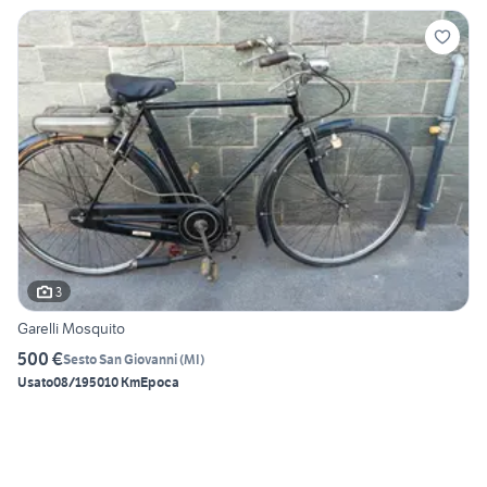
3
Garelli Mosquito
500 €
Sesto San Giovanni
(
MI
)
Usato
08/1950
10 Km
Epoca