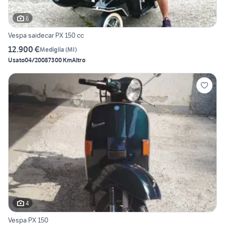
6
Vespa saidecar PX 150 cc
12.900 €
Mediglia
(
MI
)
Usato
04/2008
7300 Km
Altro
4
Vespa PX 150