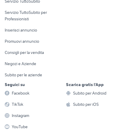
Servizio TuttoSubito
elettronica
per la casa e la
sports e hobby
Servizio TuttoSubito per
persona
Informatica
Animali
Professionisti
Arredamento e
Console e
Accessori per
Casalinghi
Inserisci annuncio
Videogiochi
animali
Elettrodomestici
Promuovi annuncio
Audio/Video
Musica e Film
Giardino e Fai da te
Consigli per la vendita
Fotografia
Libri e Riviste
Abbigliamento e
Negozi e Aziende
Telefonia
Strumenti Musicali
Accessori
Subito per le aziende
Sports
Tutto per i bambini
Seguici su
Scarica gratis l'App
Biciclette
Facebook
Subito per Android
Collezionismo
TikTok
Subito per iOS
Instagram
YouTube