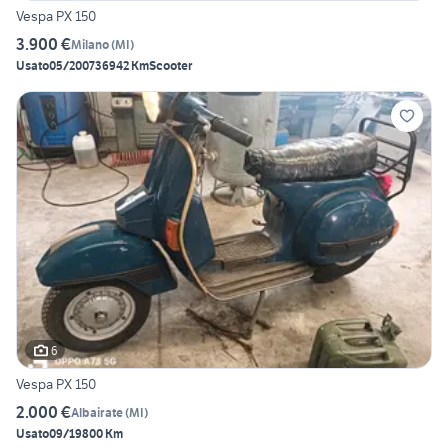
Vespa PX 150
3.900 €
Milano
(
MI
)
Usato
05/2007
36942 Km
Scooter
6
Vespa PX 150
2.000 €
Albairate
(
MI
)
Usato
09/1980
0 Km