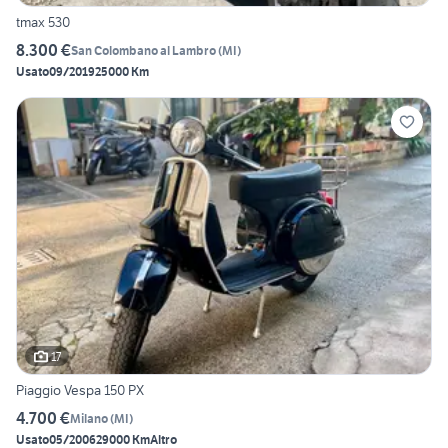
tmax 530
8.300 €
San Colombano al Lambro
(
MI
)
Usato
09/2019
25000 Km
17
Piaggio Vespa 150 PX
4.700 €
Milano
(
MI
)
Usato
05/2006
29000 Km
Altro