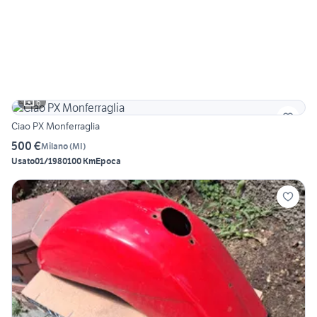
6
Ciao PX Monferraglia
500 €
Milano
(
MI
)
Usato
01/1980
100 Km
Epoca