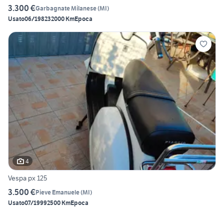
3.300 €
Garbagnate Milanese
(
MI
)
Usato
06/1982
32000 Km
Epoca
4
Vespa px 125
3.500 €
Pieve Emanuele
(
MI
)
Usato
07/1999
2500 Km
Epoca