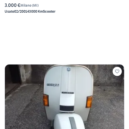
3.000 €
Milano
(
MI
)
Usato
02/2001
43000 Km
Scooter