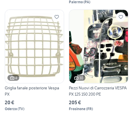
Palermo
(
PA
)
4
30
Griglia fanale posteriore Vespa
Pezzi Nuovi di Carrozzeria VESPA
PX
PX 125 150 200 PE
20 €
205 €
Oderzo
(
TV
)
Frosinone
(
FR
)