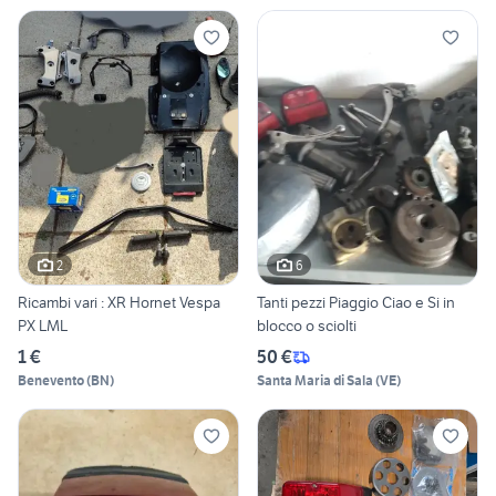
2
6
Ricambi vari : XR Hornet Vespa
Tanti pezzi Piaggio Ciao e Si in
PX LML
blocco o sciolti
1 €
50 €
Benevento
(
BN
)
Santa Maria di Sala
(
VE
)