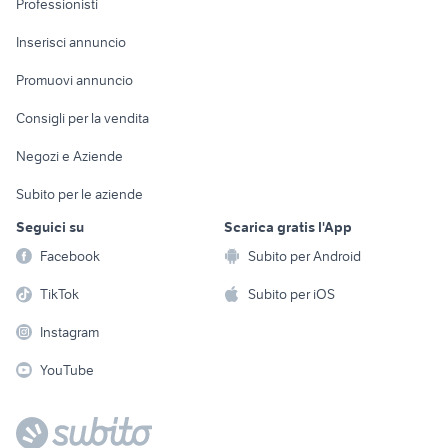
Professionisti
Arredamento e
Console e
Accessori per
Casalinghi
Inserisci annuncio
Videogiochi
animali
Elettrodomestici
Promuovi annuncio
Audio/Video
Musica e Film
Giardino e Fai da te
Consigli per la vendita
Fotografia
Libri e Riviste
Abbigliamento e
Negozi e Aziende
Telefonia
Strumenti Musicali
Accessori
Subito per le aziende
Sports
Tutto per i bambini
Seguici su
Scarica gratis l'App
Biciclette
Facebook
Subito per Android
Collezionismo
TikTok
Subito per iOS
Instagram
YouTube