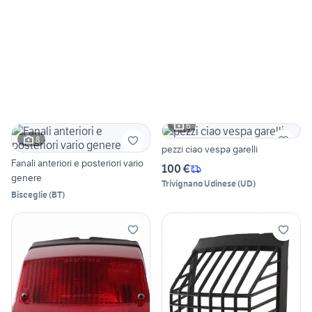
6
8
pezzi ciao vespa garelli
Fanali anteriori e posteriori vario
100 €
genere
Trivignano Udinese
(
UD
)
Bisceglie
(
BT
)