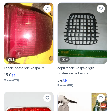
3
6
Fanale posteriore Vespa PX
copri fanale vespa griglia
posteriore px Piaggio
15 €
5 €
Torino
(
TO
)
Parma
(
PR
)