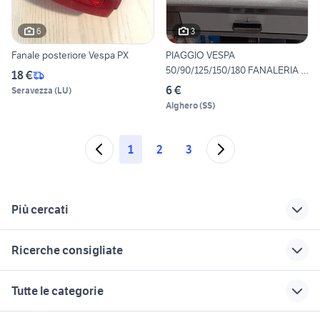
6
3
Fanale posteriore Vespa PX
PIAGGIO VESPA
50/90/125/150/180 FANALERIA E
18 €
FRECCI
6 €
Seravezza
(
LU
)
Alghero
(
SS
)
1
2
3
Più cercati
Correlati
Richerche simili
Suggerimenti
Ricerche consigliate
portapacchi vespa
vespa px
vespa 125 px moto
px
arcobaleno
ktm 690 usato
aprilia caponord usata
ducati multistrada
Tutte le categorie
vespa 50 in puglia
vespa px in sicilia
usata
harley davidson 883
beverly usato
vespa px moto
fanale posteriore
piaggio ape 50
moto gas gas
ducati 1098 usata