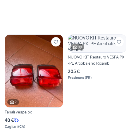
30
NUOVO KIT Restauro VESPA PX
-PE Arcobaleno Ricambi
205 €
Frosinone
(
FR
)
2
Fanali vespa px
40 €
Cagliari
(
CA
)