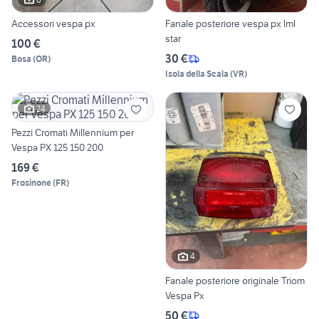
Accessori vespa px
Fanale posteriore vespa px lml
star
100 €
30 €
Bosa
(
OR
)
Isola della Scala
(
VR
)
24
Pezzi Cromati Millennium per
Vespa PX 125 150 200
169 €
Frosinone
(
FR
)
4
Fanale posteriore originale Triom
Vespa Px
50 €