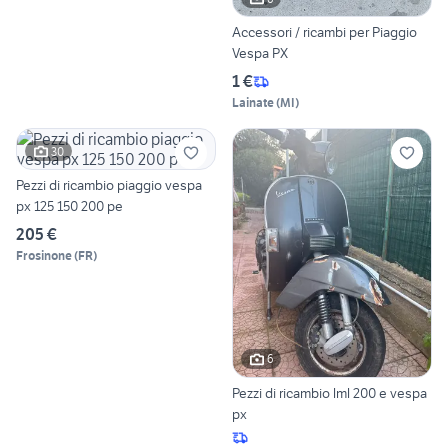
Accessori / ricambi per Piaggio
Vespa PX
1 €
Lainate
(
MI
)
30
Pezzi di ricambio piaggio vespa
px 125 150 200 pe
205 €
Frosinone
(
FR
)
6
Pezzi di ricambio lml 200 e vespa
px