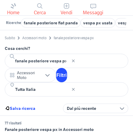
Home
Cerca
Vendi
Messaggi
fanale posteriore fiat panda
vespa px usata
vespa 9
Ricerche
Subito
Accessori moto
fanale posteriore vespa px
Cosa cerchi?
Accessori
Filtri
Moto
Salva ricerca
Dal più recente
77 risultati
Fanale posteriore vespa px in Accessori moto