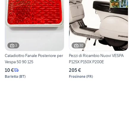
3
30
Catadiottro Fanale Posteriore per
Pezzi di Ricambio Nuovi VESPA
Vespa 50 90 125
P125X P150X P200E
10 €
205 €
Barletta
(
BT
)
Frosinone
(
FR
)