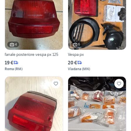
4
6
fanale posteriore vespa px 125
Vespa px
19 €
20 €
Roma
(
RM
)
Viadana
(
MN
)