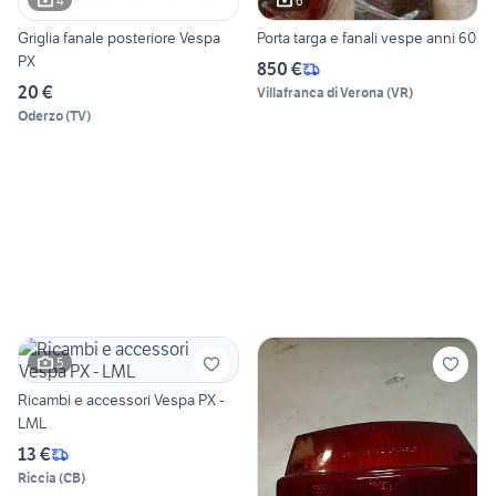
4
6
Griglia fanale posteriore Vespa
Porta targa e fanali vespe anni 60
PX
850 €
20 €
Villafranca di Verona
(
VR
)
Oderzo
(
TV
)
5
Ricambi e accessori Vespa PX -
LML
13 €
Riccia
(
CB
)