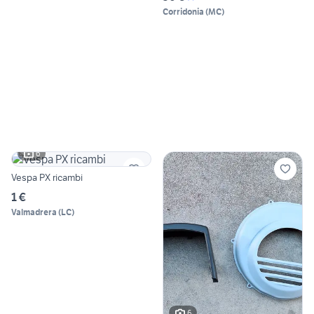
Corridonia
(
MC
)
6
Vespa PX ricambi
1 €
Valmadrera
(
LC
)
6