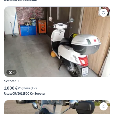
4
Sccoter 50
1.000 €
Voghera
(
PV
)
Usato
05/2012
500 Km
Scooter