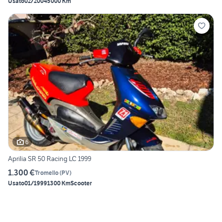
Usato
02/2004
5000 Km
6
Aprilia SR 50 Racing LC 1999
1.300 €
Tromello
(
PV
)
Usato
01/1999
1300 Km
Scooter