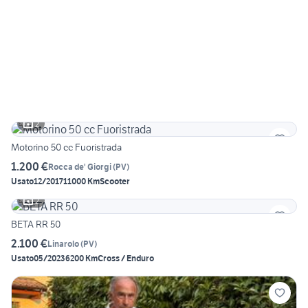
2
Motorino 50 cc Fuoristrada
1.200 €
Rocca de' Giorgi
(
PV
)
Usato
12/2017
11000 Km
Scooter
2
BETA RR 50
2.100 €
Linarolo
(
PV
)
Usato
05/2023
6200 Km
Cross / Enduro