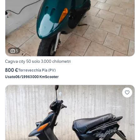
5
Cagiva city 50 solo 3.000 chilometri
800 €
Torrevecchia Pia
(
PV
)
Usato
06/1996
3000 Km
Scooter