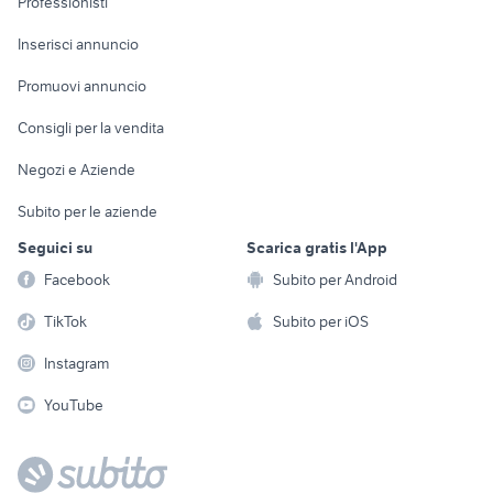
Professionisti
Arredamento e
Console e
Accessori per
Casalinghi
Inserisci annuncio
Videogiochi
animali
Elettrodomestici
Promuovi annuncio
Audio/Video
Musica e Film
Giardino e Fai da te
Consigli per la vendita
Fotografia
Libri e Riviste
Abbigliamento e
Negozi e Aziende
Telefonia
Strumenti Musicali
Accessori
Subito per le aziende
Sports
Tutto per i bambini
Seguici su
Scarica gratis l'App
Biciclette
Facebook
Subito per Android
Collezionismo
TikTok
Subito per iOS
Instagram
YouTube