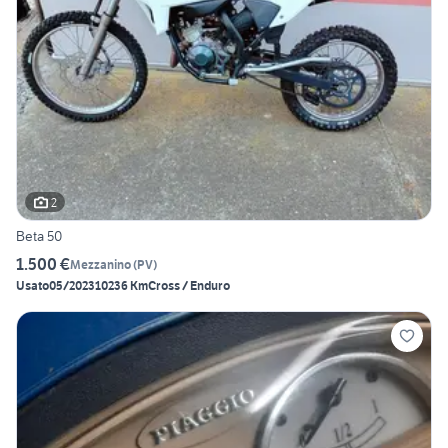
2
Beta 50
1.500 €
Mezzanino
(
PV
)
Usato
05/2023
10236 Km
Cross / Enduro