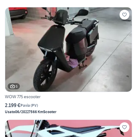
6
WOW 775 escooter
2.199 €
Pavia
(
PV
)
Usato
06/2022
7566 Km
Scooter