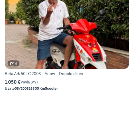
6
Beta Ark 50 LC 2008 – Arrow – Doppio disco
1.050 €
Pavia
(
PV
)
Usato
08/2008
16500 Km
Scooter