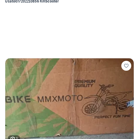
Usato
07/2022
10856 Km
Scooter
3