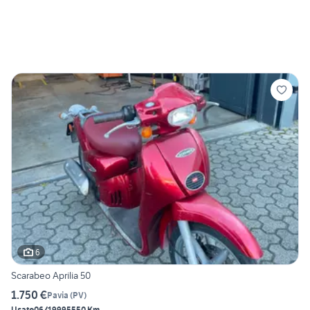
6
Scarabeo Aprilia 50
1.750 €
Pavia
(
PV
)
Usato
06/1999
5550 Km