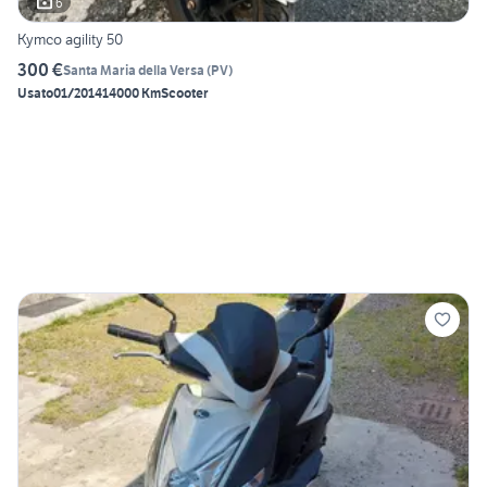
6
Kymco agility 50
300 €
Santa Maria della Versa
(
PV
)
Usato
01/2014
14000 Km
Scooter