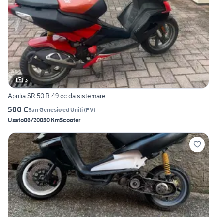
3
Aprilia SR 50 R 49 cc da sistemare
500 €
San Genesio ed Uniti
(
PV
)
Usato
06/2005
0 Km
Scooter