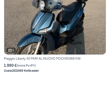
6
Piaggio Liberty 50 PARI AL NUOVO POCHISSIMI KM
1.990 €
Arena Po
(
PV
)
Usato
2021
965 Km
Scooter