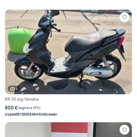
4
RR 50 Jog Yamaha
800 €
Voghera
(
PV
)
Usato
09/2005
8464 Km
Scooter