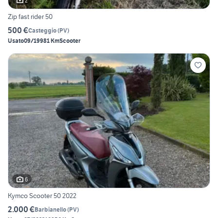
2
Zip fast rider 50
500 €
Casteggio
(
PV
)
Usato
09/1998
1 Km
Scooter
6
Kymco Scooter 50 2022
2.000 €
Barbianello
(
PV
)