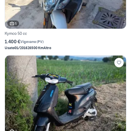
5
Kymco 50 cc
1.400 €
Vigevano
(
PV
)
Usato
01/2016
26500 Km
Altro