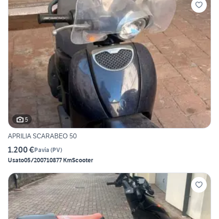
5
APRILIA SCARABEO 50
1.200 €
Pavia
(
PV
)
Usato
05/2007
10877 Km
Scooter