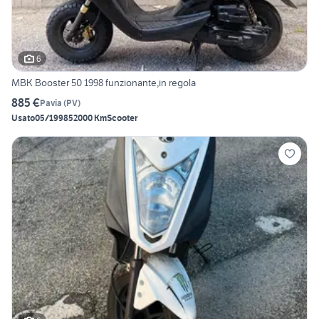
6
MBK Booster 50 1998 funzionante,in regola
885 €
Pavia
(
PV
)
Usato
05/1998
52000 Km
Scooter