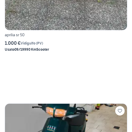
aprilia sr 50
1.000 €
Vidigulfo
(
PV
)
Usato
09/1999
0 Km
Scooter