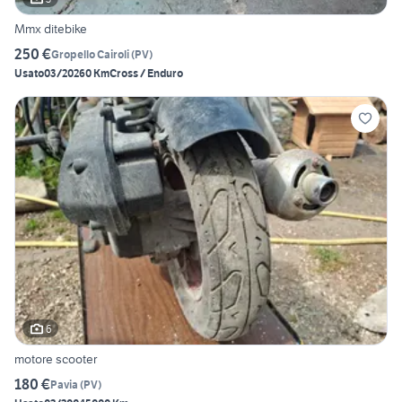
Mmx ditebike
250 €
Gropello Cairoli
(
PV
)
Usato
03/2026
0 Km
Cross / Enduro
6
motore scooter
180 €
Pavia
(
PV
)