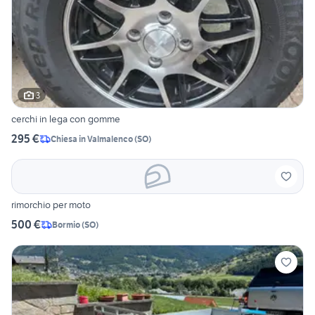
3
cerchi in lega con gomme
295 €
Chiesa in Valmalenco
(
SO
)
rimorchio per moto
500 €
Bormio
(
SO
)