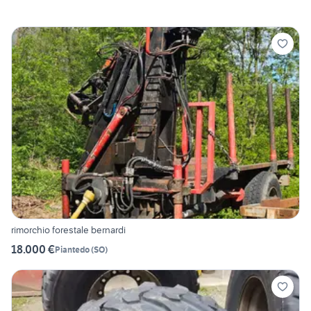
rimorchio forestale bernardi
18.000 €
Piantedo
(
SO
)