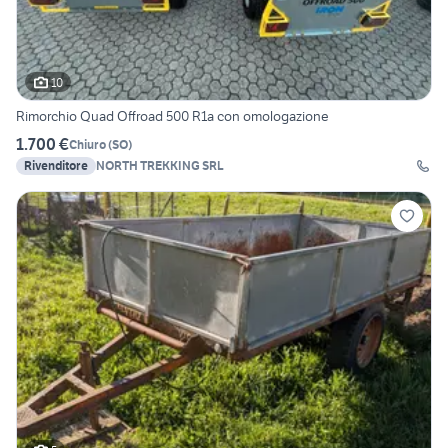
10
Rimorchio Quad Offroad 500 R1a con omologazione
1.700 €
Chiuro
(
SO
)
Rivenditore
NORTH TREKKING SRL