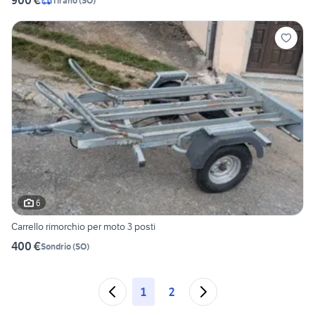
900 €
Tirano
(
SO
)
6
Carrello rimorchio per moto 3 posti
400 €
Sondrio
(
SO
)
1
2