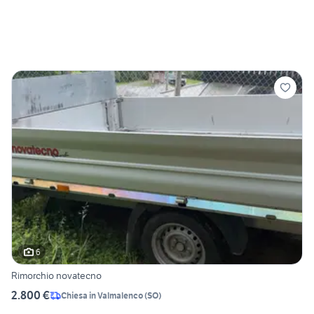
6
Rimorchio novatecno
2.800 €
Chiesa in Valmalenco
(
SO
)