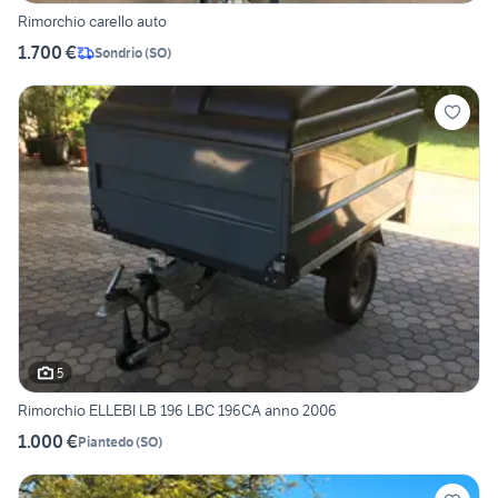
Rimorchio carello auto
1.700 €
Sondrio
(
SO
)
5
Rimorchio ELLEBI LB 196 LBC 196CA anno 2006
1.000 €
Piantedo
(
SO
)