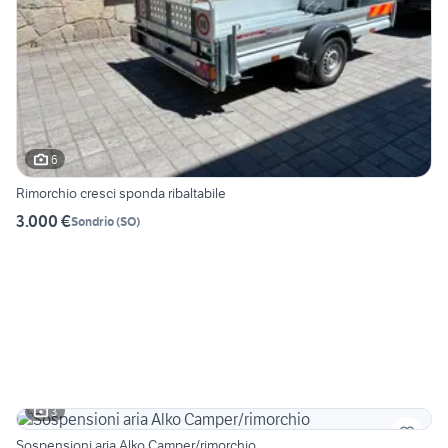
6
Rimorchio cresci sponda ribaltabile
3.000 €
Sondrio
(
SO
)
3
Sospensioni aria Alko Camper/rimorchio