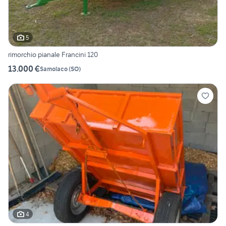
5
rimorchio pianale Francini 120
13.000 €
Samolaco
(
SO
)
4