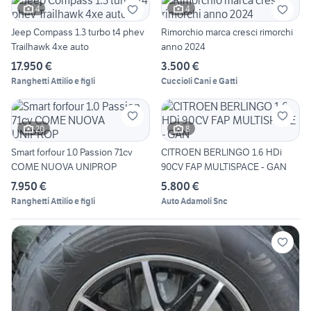
4
4
Jeep Compass 1.3 turbo t4 phev
Rimorchio marca cresci rimorchi
Trailhawk 4xe auto
anno 2024
17.950 €
3.500 €
Ranghetti Attilio e figli
Cuccioli Cani e Gatti
20
8
Smart forfour 1.0 Passion 71cv
CITROEN BERLINGO 1.6 HDi
COME NUOVA UNIPROP
90CV FAP MULTISPACE - GAN
7.950 €
5.800 €
Ranghetti Attilio e figli
Auto Adamoli Snc