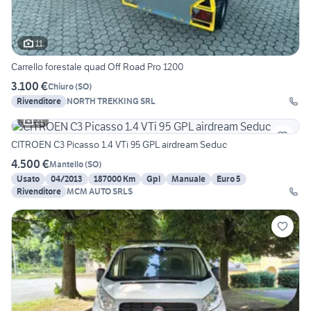
11
Carrello forestale quad Off Road Pro 1200
3.100 €
Chiuro
(
SO
)
Rivenditore
NORTH TREKKING SRL
21
CITROEN C3 Picasso 1.4 VTi 95 GPL airdream Seduc
4.500 €
Mantello
(
SO
)
Usato
04/2013
187000 Km
Gpl
Manuale
Euro 5
Rivenditore
MCM AUTO SRLS