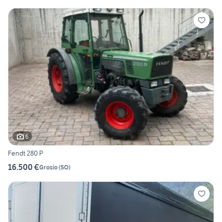
6
Fendt 280 P
16.500 €
Grosio
(
SO
)