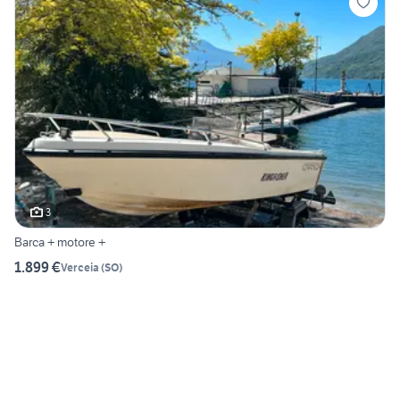
3
Barca + motore +
1.899 €
Verceia
(
SO
)