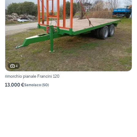
4
rimorchio pianale Francini 120
13.000 €
Samolaco
(
SO
)