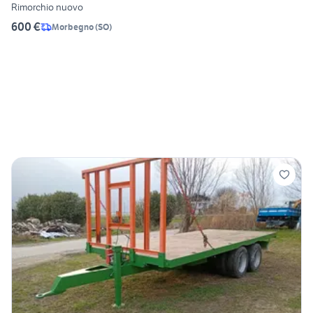
Rimorchio nuovo
600 €
Morbegno
(
SO
)