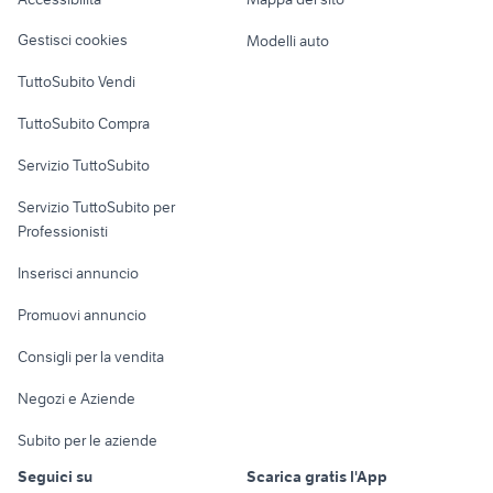
Loft, mansarde e
Lombardia
Veicoli commerciali
altro
Gestisci cookies
Modelli auto
Case vacanza
TuttoSubito Vendi
Uffici e Locali
TuttoSubito Compra
commerciali
Servizio TuttoSubito
elettronica
per la casa e la
sports e hobby
Servizio TuttoSubito per
persona
Informatica
Animali
Professionisti
Arredamento e
Console e
Accessori per
Casalinghi
Inserisci annuncio
Videogiochi
animali
Elettrodomestici
Promuovi annuncio
Audio/Video
Musica e Film
Giardino e Fai da te
Consigli per la vendita
Fotografia
Libri e Riviste
Abbigliamento e
Negozi e Aziende
Telefonia
Strumenti Musicali
Accessori
Subito per le aziende
Sports
Tutto per i bambini
Seguici su
Scarica gratis l'App
Biciclette