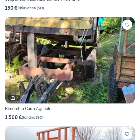
150 €
Chiavenna
(
SO
)
2
Rimorchio Carro Agricolo
1.500 €
Sondrio
(
SO
)