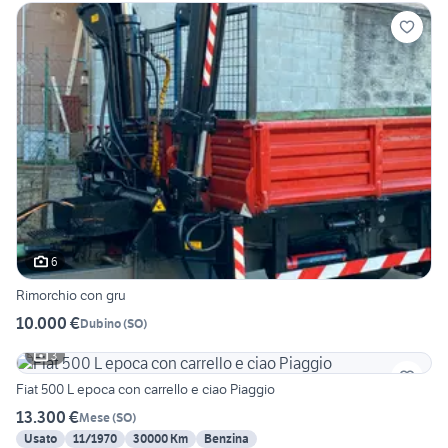
6
Rimorchio con gru
10.000 €
Dubino
(
SO
)
3
Fiat 500 L epoca con carrello e ciao Piaggio
13.300 €
Mese
(
SO
)
Usato
11/1970
30000 Km
Benzina