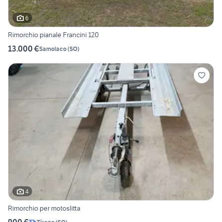
6
Rimorchio pianale Francini 120
13.000 €
Samolaco
(
SO
)
4
Rimorchio per motoslitta