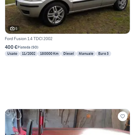
6
Ford Fusion 1.4 TDCI 2002
400 €
Piateda
(
SO
)
Usato
11/2002
180000 Km
Diesel
Manuale
Euro 3